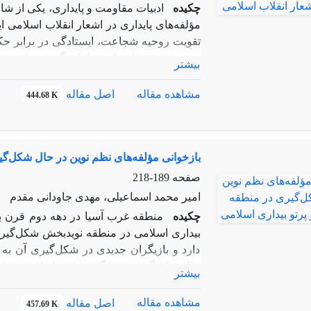
چکیده
ادبیات مقاومت و پایداری، یکی از ش
مؤلفه‌های پایداری در اشعار انقلاب اسلامی 
تقویت روحیه شجاعت، ایستادگی در برابر حک
خمینی (ره)، بذل جان و یکپارچگی در راه رسی
بیشتر
را احیاء نموده است. رمز پیروزی انقلاب اسلا
پایداری و مقاومت نقشی اساسی ایفا کرده 
مشاهده مقاله
اصل مقاله
444.68 K
و پایداری در اشعار انقلاب اسلامی و تطبیق
همچون، شجاعت و شهامت، مبارزه و ایستادگی 
شهادت طلبی، وطن دوستی و وطن‌ستایی، اتحاد
بازخوانی مؤلفه‌های نظم نوین در حال شکل‌گی
صفحه
189-218
امیر محمد اسماعیلی، مهدی جاودانی مقدم
چکیده
منطقه غرب آسیا در دهه دوم قرن بی
بیداری اسلامی در منطقه نویدبخش شکل‌گیر
دارد و بازیگران جدیدی در شکل‌گیری آن به 
حال شکل‌گیری و جایگاه بیداری اسلامی در ا
بیشتر
اصلی این پژوهش آن است که جایگاه و نقش 
چیست. یافته‌های این پژوهش که از تکنیک اسنا
مشاهده مقاله
اصل مقاله
457.69 K