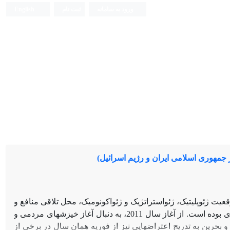
ورود به سامانه
ثبت نام
English
ر جمهوری اسلامی ایران و رژیم اسرائیل)
عیت ژئوپلیتیک، ژئواستراتژیک و ژئواکونومیک، محل تلاقی منافع و
منازعه میان قدرت­های منطقه­ای و فرامنطقه­ای بوده است. از آغاز سال 2011، به دنبال آغاز خیزش­های مردمی و
بحرین به تدریج اعتراض­هایی نیز از فوریه همان سال در برخی از