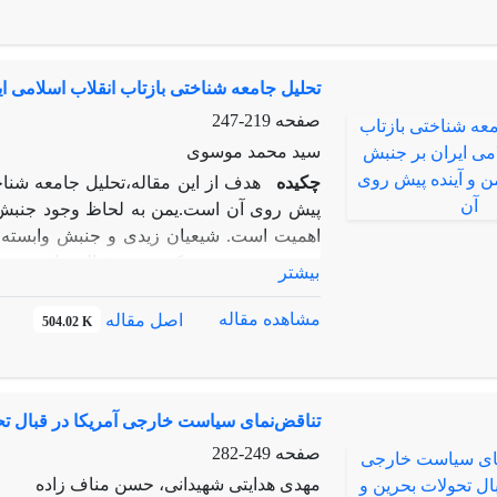
است نشان می دهد که بیداری اسلامی نقطه ع
نظم پیشین در حال شکسته شدن و تبدیل به 
به‌عنوان نیرویی برآمده از درون، بازیگر ا
تحلیل جامعه شناختی بازتاب انقلاب اسلامی ای
نتوانسته‌اند نظم مطلوب خود را شکل دهند. ا
صفحه
219-247
سید محمد موسوی
چکیده
هدف از این مقاله،تحلیل جامعه شناخت
پیش روی آن است.یمن به لحاظ وجود جنبش ه
اهمیت است. شیعیان زیدی و جنبش وابسته به
محسوب می شوند که در پی فعالیت این جنبش
بیشتر
د
شورای همکاری خلیج فارس و سازمان ملل و 
مشاهده مقاله
اصل مقاله
504.02 K
است در رأس قدرت قرار گرفته و ثبات سیاسی
پذیری جنبش انصار الله یمن از انقلاب اسلامی
آینده سیاسی این کشور چیست؟در این مقاله
تناقض‌نمای سیاست خارجی آمریکا در قبال تح
مفهومی جنبشهای اسلامی بعنوان عامل محرک 
غرب و عربستان خواهیم پرداخت.
صفحه
249-282
مهدی هدایتی شهیدانی، حسن مناف زاده