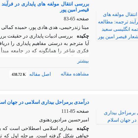
بررسی انتقال مولفه های پایداری در فرآیند
در ایجاد نوعی موازنه قدرت در منطقه و ح
قیصر امین پور
صفحه
65-83
مینا زندرحیمی، هدی هادی پور، حمیده کمالی 
چکیده
بررسی ادبیات پایداری در حقیقت بر
آیا مترجم به درستی مفاهیم پایداری را دریاف
فکری شاعر را همانگونه که در جامعه مبدأ
تطبیقی آنها ممکن میشود. مقاله پیش رو در 
بیشتر
سعیدپوردر مدل ترجمه هاوس بوده است. پژو
مترجم برای انتقال این مفاهیم عمیق بوده ان
مشاهده مقاله
اصل مقاله
438.72 K
که با ترجمه تحت اللفظی قادر به انتقال آنها 
های زیرین خود ، مفاهیم پایداری را دربرداشته 
انتقال لایه‌های ظاهری شعر بسنده کرده است.
درآمدی برمراحل بیداری اسلامی در جهان اسل
توجه کند که مطالعه تاریخچه و آثار پایداری 
جمله آنها است.
صفحه
85-111
امیرحسین مرادپوردهنوی
چکیده
بیداری اسلامی اصطلاحی است که برا
خواهی شکل گرفته است. مرحله اول که تح