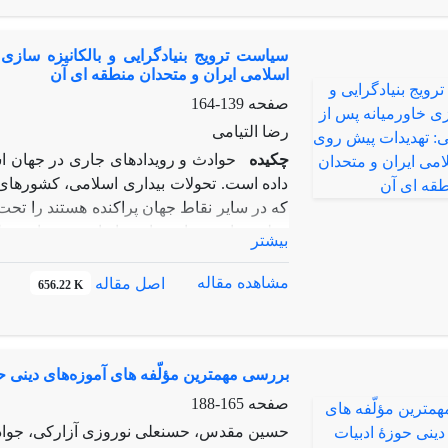
جمهوری،یکپارچگی کشور وبسیط بودن به 
پارلمانی، مبنای دموکراتیک درساختار نظام
سیاست ترویج بنیادگرایی و بالکانیزه ساز
توجه می‌نماید.مواردی این چنین موجب شده
اسلامی ایران و متحدان منطقه ای آن
نهادهای سیاسی دو کشور ایجاد شود که ازن
صفحه
139-164
استنباط است.به نظرمیرسد،علت اصلی ا
میتواندریشه درشرایط، اوضاع واحوال مشاب
رضا التیامی
رومیتوان گفت، قانون اساسی مصر به طور غ
چکیده
حوادث و رویدادهای جاری در جهان ا
معنااست که،قانون اساسی ایران مطابق می
داده است. تحولات بیداری اسلامی، کشورهای م
منطقه خود داشته باشد.
که در سایر نقاط جهان پراکنده هستند را تحت 
مطیع ساختن خاورمیانه و ایران به دوران حمله
بیشتر
سرزمینهای وسیع منطقه، ایجاد تفرقه و آش
منازعه و اختلاف بود. یافته های پژوهش نش
مشاهده مقاله
اصل مقاله
656.22 K
اسلامی و به ثمر رسیدن مبارزات مردم مسلمان
مختلف از جمله جنگ شیعه و سنی،تشکیل گر
اسرائیل- جلوگیری از اعمال اراده کشورها
بررسی مهمترین مؤلّفه های آموزه‌های دینی حو
دادن ایران،عراق و سوریه و بهانه جویی برای
دور نگه داشتن آنها از محور مقاومت و ایران 
صفحه
165-188
حسین مقدس، حسنعلی نوروزی آزارکی، جواد 