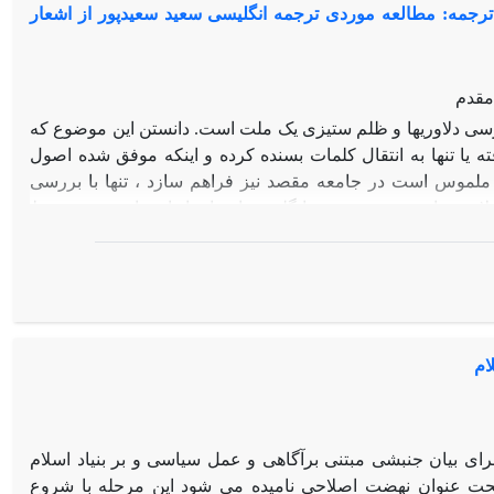
 ترجمه: مطالعه موردی ترجمه انگلیسی سعید سعیدپور از اشعار
ل تعارضات موجود در سیاست خارجی این کشور مؤثر می‌باشد.
مقدم
رسی دلاوریها و ظلم ستیزی یک ملت است. دانستن این موضوع که
ته یا تنها به انتقال کلمات بسنده کرده و اینکه موفق شده اصول
 ملموس است در جامعه مقصد نیز فراهم سازد ، تنها با بررسی
تلاش برای بررسی ترجمه انگلیسی اشعار پایداری امین پور توسط
هشگران با بررسی این اشعار و ترجمه آنها در پی یافتن شیوه
د. درنتیجه این پژوهش مشخص شد مترجم تنها آثاری را ترجمه کرده
به زبان مقصد بوده و در ترجمه آثاری که چند سطحی بوده و در لایه
اند، نتوانسته روح پایداری مستتر در اشعار را انتقال دهد و تنها به
 در نتیجه مترجم باید در ترجمه این نوع ادبی به عوامل متعددی
ام
جامعه مقصد و توجه به بار معنایی متفاوت کلمات در دو جامعه از
ی بیان جنبشی مبتنی برآگاهی و عمل سیاسی و بر بنیاد اسلام
ت عنوان نهضت اصلاحی نامیده می شود این مرحله با شروع