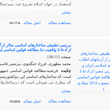
استعمار در جهان اسلام شروع شد، سیدجمال ا
حسن البنا از مهم ترین متفکران مرحله اول 
بیشتر
شود با شکل گیری انقلاب اسلامی در ایران آغ
مرحله سوم که شاهد افزایش مشارکت سیاسی و
مشاهده مقاله
اصل مقاله
452.75 K
انقلاب وجهاد به تکامل رسید و در جاهایی
گرایان فراهم شد از این پایگاه اجتماعی خود به
بررسی تطبیقی ساختارهای اساسی متاثر از آ
راستای احقاق حقوق از دست رفته خود و ایج
از ادعا تا واقعیت (با مطالعه قوانین اساسی ایران و م
صفحه
113-138
محمد مظهری، فرزاد جنگجوی، مرتضی قاسم 
چکیده
است که ساختارهای اساسی این دوکشوربسیار 
که مطرح می شوداین است که درساختارهای 
وجوددارندوعلت آن کدام است؟روش:پژوهش 
بیشتر
اسلامی ایران وجمهوری عربی مصر،کتاب‌ها
شده است.نتیجه:درقانون اساسی هردوکشور
مشاهده مقاله
اصل مقاله
333.09 K
مردم(حاکمیت مردم)استوار نموده‌اند.افزون 