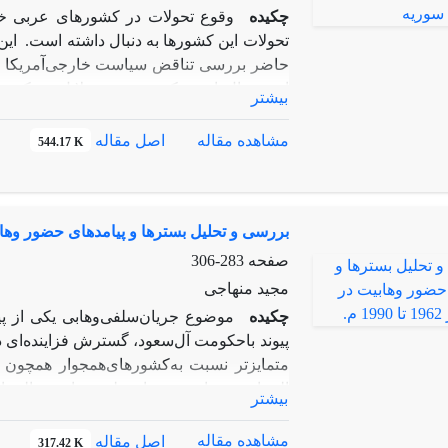
چکیده
وقوع تحولات در کشورهای عربی خاو
تحولات این کشورها به دنبال داشته است. ای
حاضر بررسی تناقض سیاست خارجی‌آمریکا در 
این سوال است که مهم‌ترین دلایل رویکرد 
بیشتر
چیست؟ فرضیه مقاله حاکی از آن است علی‌
عملکر‌د نخبگان حاکم در دو کشور، سیاست 
مشاهده مقاله
اصل مقاله
544.17 K
بوده است. پژوهش حاضر با مبنا قراردادن 
کثرت‌گرایی و وحدت‌گرایی و نوع پیشرفته‌ی 
رسیده ‌است که سیاست خارجی آمریکا در قب
بررسی و تحلیل بسترها و پیامدهای حضور وهابیت در الجزای
می‌شود. ایالات متحده‌ی آمریکا در حالیکه
طولانی‌مدت با این کشور بر پایه‌ی اصل حاک
صفحه
283-306
نهاده است، در سوریه پیگیر سیاست مداخله‌
مجید منهاجی
حکومت به معارضین می‌باشد.
چکیده
موضوع جریان‌سلفی‌وهابی یکی از پ
پیوند باحکومت آل‌سعود، گسترش فزاینده‌ای در 
متمایزتر نسبت به‌کشورهای‌همجوار همچون 
الجزایر شده‌است.جریان‌سلفی‌وهابی درالجزا
بیشتر
روبروست.وهابیت درالجزایر به‌دلایل‌مختل
همجوار خود، ترویج و گسترش یافت.جریان‌ه
مشاهده مقاله
اصل مقاله
317.42 K