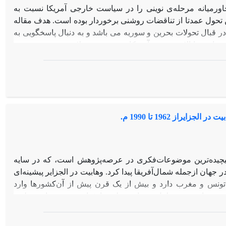
رمیانه مرحله‌ی نوینی را در سیاست خارجی آمریکا نسبت به
ن تحول عمدتا از تناقضات روشنی برخوردار بوده است. هدف مقاله
قبال تحولات بحرین و سوریه می باشد و به دنبال پاسخگویی به
متعارض ایالات متحده آمریکا نسبت به تحولات بحرین و سوریه
رغم شباهت‌های اولیه موجود درشیوه‌ی اعتراض‌ها و نحوه‌ی
خارجی آمریکا در قبال هریک دارای ویژگی و پیچیدگی خاص خود
دو شاخه‌ی فکر‌ی موجود در نظریه‌ی جامعه بین‌الملل یعنی
آن نظریه مسئولیت حمایت به عنوان چارچوب نظر‌ی به این نتیجه
ال تحولات بحرین و سوریه براساس ارزش‌های متعارض پیگیری
راز 1962 تا 1990 م.
 سیاست خود را در جریان تحولات بحرین به دلیل رابطه امنیتی
میت، حفظ وضع موجود و دفاع از اصالت وجود حکومت آل‌خلیفه بنا
جویانه، حقوق‌بشری، مبارره با تروریسم و در ‌راستای تفویض
یچیده‌ترین موضوعات‌فکری در عرصه‌پژوهش است، که در سایه
جهان ازجمله شمال‌آفریقا پیدا کرد. وهابیت در الجزایر پیشینه‌ای
تونس و مغرب دارد و بیش از یک قرن پیش از آن‌کشورها وارد
یر همواره و در طول‌دهه‌های‌مختلف با فراز و نشیب‌های‌مختلفی
ف ازجمله اقدامات عبدالحمیدبن‌بادیس، پیش از دیگر کشورهای
ای‌سیاسی‌اسلام گرا پیوسته از نفوذ سیاسی–اجتماعی بالایی