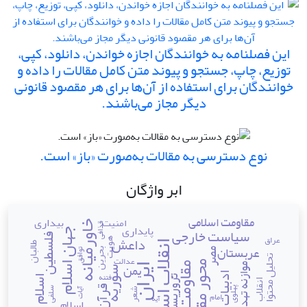
این فصلنامه به خوانندگان اجازه خواندن، دانلود، کپی،
توزیع، چاپ، جستجو و پیوند متن کامل مقالات را داده و
خوانندگان برای استفاده از آن‌ها برای هر مقصود قانونی
دیگر مجاز می‌باشند.
نوع دسترسی به مقالات به‌صورت «باز» است.
ابر واژگان
مقاومت اسلامی
بیداری
امنیت
خاورمیانه
قذافی
پایداری
سیاست خارجی
جهان اسلام
فلسطین
عراق
داعش
هویت
انقلاب اسلامی
طالبان
عربستان
بحرین
مصر
توافق
تحلیل محتوا
عدالت
یمن
محور مقاومت
مقاومت
موازنه تهدید
ایران
سوریه
فتنه
تروریسم
انقلاب
قرآن
پهلوی
سلفی
آیات
شعر
امام
آیه
اسلام