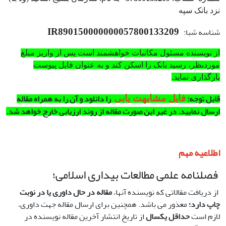
نزد بانک سپه
IR890150000000057800133209
شناسه شبا:
از نویسنده مسئول مکاتبات خواهشمند است پس از واریز مبلغ
موردنظر، رسید بانک را اسکن کند و به عنوان فایل پیوست
بارگذاری نماید.
قابل توجه:
را دانلود و آن را به همراه مقاله
فایل مشابهت یابی
ارسال نمایید. در غیر این صورت مقاله از روند ارزیابی خارج خواهد شد.
اطلاعیه مهم
فصلنامه علمی مطالعات بیداری اسلامی؛
از دریافت مقالاتی که نویسنده آنها،
مقاله در حال داوری یا در نوبت
چاپ
دارد؛
معذور می باشد. همچنین برای ارسال مقاله جهت داوری،
لازم است
حداقل یکسال
از تاریخ انتشار آخرین مقاله نویسنده در