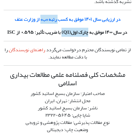
نشریه گذشته باشد.
در ارزیابی سال ۱۴۰۱ موفق به کسب
رتبه «ب»
از و
زارت عتف
در سال ۱۴۰۰ موفق به
چارک اول(Q1)
با ضریب تأثیر: ۰
۵۹۵ از
.
ISC
از تمامی نویسندگان محترم درخواست می‌گردد
راهنمای نویسندگان
را
با دقت مطالعه نمایند.
مشخصات کلی فصلنامه علمی مطالعات بیداری
اسلامی
صاحب امتیاز: سازمان بسیج اساتید کشور
محل انتشار: تهران، ایران
ناشر: سازمان بسیج اساتید کشور
شاپا چاپی: ۵۶۴۵-۲۳۲۲
نوع مقالات پذیرشی: مقالات پژوهشی و ترویجی
وضعیت چاپ: دیجیتالی