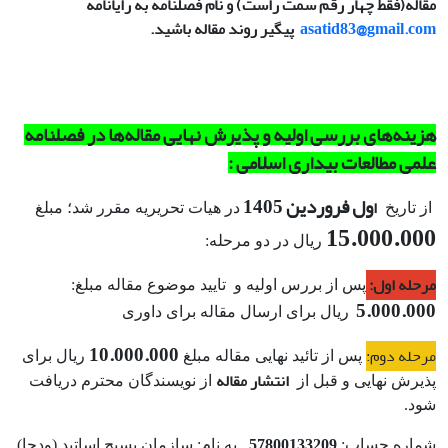
مقاله(فقط چهار رقم سمت راست) و نام فصلنامه به رایانامه
asatid83@gmail.com
پیگیر روند مقاله باشید.
هزینه
های بررسی اولیه و پذیرش نهایی مقاله‌ها در فصلنامه
علمی مطالعات بیداری اسلامی :
ول فروردین 1405
ا
از تاریخ
در هیات تحریریه مقرر شد؛ مبلغ
15.000.000
ریال در دو مرحله:
مرحله اول:
پس از بررس اولیه و تایید موضوع مقاله مبلغ:
5.000.000
ریال برای ارسال مقاله برای داوری
10.000.000
مرحله دوم:
پس از تائید نهایی مقاله مبلغ
ریال برای
انتشار مقاله
پذیرش نهایی و قبل از
از نویسندگان محترم دریافت
‌شود.
57800133209
شماره حساب:
به نام: سازمان بسیج اساتید (ودجا)