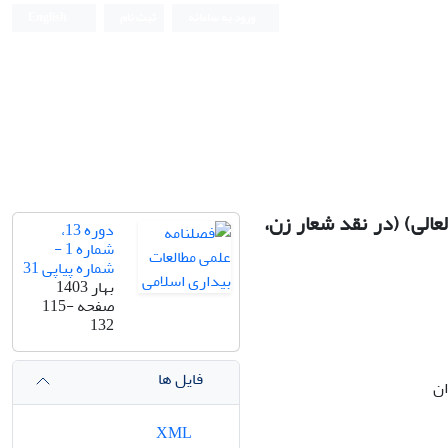
ورود به سامانه
ثبت نام
English
لعالی) (در نقد شعار زن،
دوره 13،
شماره 1 -
شماره پیاپی 31
بهار 1403
صفحه
115-
132
فایل ها
XML