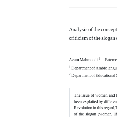
Analysis of the concep
criticism of the slogan
1
Azam Mahmoodi
Fateme
1
Department of Arabic langua
2
Department of Educational S
The issue of women and the
been exploited by different
Revolution in this regard; 
of the slogan (woman, lif