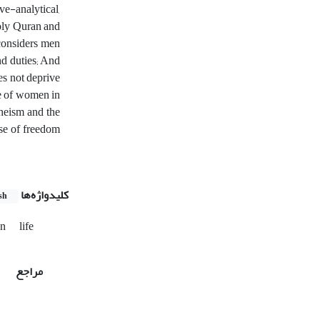
ve-analytical,
Holy Quran and
 considers men
nd duties; And
es not deprive
ole of women in
heism and the
nse of freedom
کلیدواژه‌ها
sh
an
life
مراجع