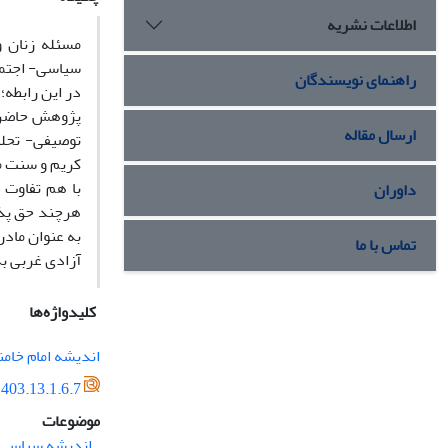
اطلاعات نشریه
مسئله زنان و
سیاسی- اجتماع
راهنمای نویسندگان
در این رابطه؛
پژوهش حاضر 
ارسال مقاله
توصیفی- تحلی
کریم و سنت م
با هم تفاوت 
داوران
هرچند حق پذی
به عنوان مادر
تماس با ما
آزادی غربی به
کلیدواژه‌ها
اندیشه امام خامن
403.13.1.6.7
موضوعات
اندیشه سیاسی