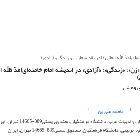
‌ای(مدّ ظلّه العالی) (در نقد شعار زن، زندگی، آزادی)
زن»؛ «زندگی»؛ «آزادی» در اندیشه‌ امام خامنه‌ای(مدّ ظلّه ا
)
ه پژوهشی
2
1
فاطمه علی پور
دبیات عرب، دانشگاه فرهنگیان، صندوق پستی889-14665 تهران، ایران
یتی، دانشگاه فرهنگیان، صندوق پستی889-14665 تهران، ایران