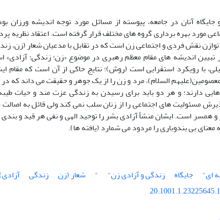
 جایگاه آنان در جامعه، پیوسته از مسائل مورد توجه اندیشه ورزان بو
ی مورد بهره برداری گروه های مختلف قرار گرفته است. اعتقاد نظریه پرد
 توازن نقش فردی و اجتماعی زن است که در تقابل با مدعیان شعار (زن، زند
تبیین اندیشه های مقام معظم رهبری در موضوع «زن؛ زندگی؛ آزادی» 
لی، با رویکرد استقرایی است (روش)؛ نتایج حاکی از آن است که مقام ای
عصومین(علیهم السلام)، مرد و زن را از یک جوهر و حقیقت می داند که در 
هایی دارند؛ و هر دو باید برای رسیدن به زندگی عزت مند و حیات طیبه 
رش مسئولیت های اجتماعی را از زنان سلب نمی کند ولی قائل به اصالت 
 و همسر است. ایشان منشأ آزادی بشر را توحید الهی و نفی هر قید و بندی غ
 معنای بی بندوباری را مردود می شمارد (یافته ها).
ه ای"
جایگاه
زندگی و آزادی زن"
"
شعار (زن
زندگی
آزادی)
20.1001.1.23225645.1