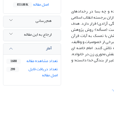
اصل مقاله
853.88 K
ده و چه بسا در رخدادهای
ازان برجسته انقلاب اسلامی
هم رسانی
گی، آزادی) قرار دارد. هدف
است (مسأله)؛ روش پژوهش
ارجاع به این مقاله
شان با تمسک به آیات قرآن
برخی از خصوصیات و وظایف،
تلاش کنند. امام خامنه ای
آمار
نقش محوری زن در خانواده،
یر از بندگی خدا دانسته؛ و
تعداد مشاهده مقاله
1,688
تعداد دریافت فایل
299
اصل مقاله
"