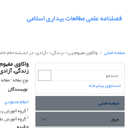
فصلنامه علمی مطالعات بیداری اسلامی
صفحه اصلی
واکاوی مفهوم«زن»؛ «زندگی»؛ «آزادی» در اندیشه‌ امام خامنه
واکاوی مفهوم«
زندگی، آزادی
نوع مقاله : مقال
جستجوی پیشرفته
نویسندگان
اعظم محمودی
صفحه اصلی
1
گروه آموزش زبان و ا
2
گروه آموزش علوم ترب
مرور
چکیده