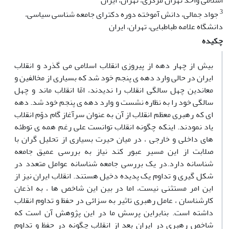
اسلامی واحد تهران مرکزی، تهران، ایران
3
جواد جمالی، دانش آموخته دوره دکترای جامعه شناسی سیاسی،
دانشگاه علامه طباطبایی، تهران، ایران
چکیده
بیش از چهار دهه از پیروزی انقلاب اسلامی می گذرد و انقلاب
ایران در حالی وارد دهه ی پنجم خود شد که بسیاری از مخالفین و
معاندین چهل سالگی انقلاب را ندیدند، امّا انقلاب ماند و چهل
سالگی خود را به نظاره نشست و وارد دهه ی پنجم خود شد. دهه
ای که رهبری معظم انقلاب از آن به عنوان سرآغاز گام دوّم انقلاب
یاد نمودند. اینکه چگونه انقلاب توانست علی رغم همه ی توطئه
های داخلی و خارجی ، در میان حیرت بسیاری از تحلیل گران با
صلابت از این مسیر عبور کند نیاز به بررسی عمیق جامعه
شناسانه دارد.در یک بررسی جامعه شناسانه عوامل متعدد در
شکل گیری و تداوم یک پدیده دخیل هستند. انقلاب ایران نیز از
این امر مستثنی نیست، اما در بین این شاخص ها ، به اذعان
کارشناسان ، عامل رهبری تاثیر به سزائی در حفظ و تداوم انقلاب
داشته است. بنابراین پرسش ما در این پژوهش آن است که
شاخص رهبری در ایران بعد از انقلاب چگونه در حفظ و تداوم