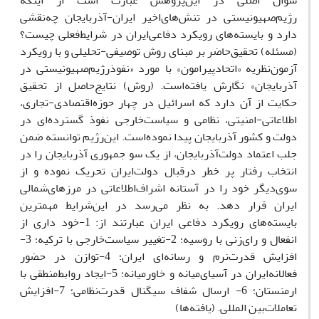
سوال اصلی در این‌پژوهش عبارت است از اینکه
رژیم‌صهیونیستی در تنش‌های‌اخیر ایران-آذربایجان چه‌نقشی
دارد و بایسته‌های رویکرد دفاعی‌ایران در شرایط‌فعلی چیست؟
(مسئله) تحقیق‌حاضر بر مبنای روش توصیفی-تحلیلی و با رویکرد
آزمون‌نظریه «اتحادپیرامون» با مورد «نفوذرژیم‌صهیونیستی در
آذربایجان» نگارش یافته‌است. (روش) نتایج‌حاصل از تحقیق
حکایت از آن دارد که اسرائیل در چهار حوزه‌اقتصادی-تجاری،
اطلاعاتی-امنیتی، نظامی و سیاست‌خارجی نفوذ گسترده‌ای در
دولت و کشور آذربایجان پیدا نموده‌است. این‌رژیم توانسته ضمن
جلب اعتماد دولت‌آذربایجان، از یک ‌سو جمهوری آذربایجان را در
انتخاب رفتار پر خطر درقبال دولت‌ایران تحریک نموده و از
سوی‌دیگر خود را در آستانه اشراف‌اطلاعاتی در مرزهای‌شمالی
ایران قرار دهد. به نظر می‌رسد در این‌شرایط مهمترین
بایسته‌های رویکرد دفاعی ایران عبارتند از: 1-خود داری از
انفعال و رای‌زنی با روسیه؛ 2-تغییر سیاست‌خارجی با ترکیه؛ 3-
افزایش قدرت‌نرم و رسانه‌ای ایران؛ 4-توازن در حضور
فعالانه‌ایران در آسیای‌میانه و خاورمیانه؛ 5-ایجاد روابط‌منطقی با
ارمنستان؛ 6- ارسال شفاف سیگنال قدرت‌نظامی؛ 7-افزایش
تعاملات‌بین المللی. (یافته‌ها)