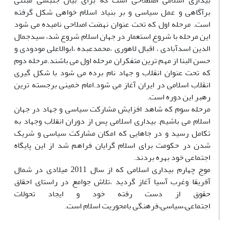
بیداری اسلامی اصطلاحی است که برای بیان جنبشی مبتنی
برآگاهی و عمل سیاسی و بر بنیاد اسلام خواهی شکل گرفته
است. مرحله اول که تحت عنوان نهضت اصلاحی نامیده می شود
این مرحله با شروع استعمار در جهان اسلام شروع شد، سیدجمال
الدین اسدآبادی ، اقبال لاهوری ،محمدعبده ،ابوالاعلی مودودی و
حسن البنا از مهم ترین متفکران مرحله اول می باشند.مرحله دوم
که تحت عنوان انقلاب و جهاد نام برده می شود با شکل گیری
انقلاب اسلامی در ایران آغاز می شود.امام خمینی برجسته ترین
رهبر این دوره است.
مرحله سوم که شاهد افزایش مشارکت سیاسی و جهاد در جهان
اسلام می باشیم. بیداری اسلامی پس از دوران انقلاب وجهاد به
تکامل رسید و در جاهایی که امکان مشارکت سیاسی و شریک
شدن در حکومت برای اسلام گرایان فراهم شد از این پایگاه
اجتماعی خود بهره بردند.
موج چهارم بیداری اسلامی که از سال 2011 میلادی در شمال
آفریقا وغرب آسیا آغاز گردید ،تلاش جوامع در راستای احقاق
حقوق از دست رفته خود و ایجاد تحولات
اجتماعی،سیاسی،فرهنگی بامحوریت اسلام است.