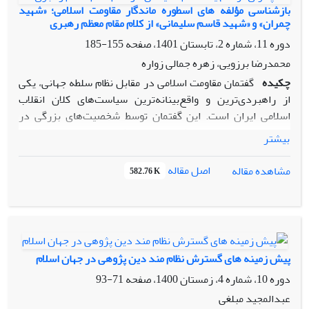
اظهاری، بیشترین تکرار را داشته است؛ زیرا هدف خداوند، بیان
بازشناسی مؤلفه های اسطوره ماندگار مقاومت اسلامی؛ «شهید
تهدیدات دشمنان در خصوص جنگ نرم و تشویق بندگان به مبارزه
چمران» و «شهید قاسم سلیمانی» از کلام مقام معظم رهبری
و مواجهه با این‌گونه تهدیدات است؛ (یافته‌ها) لذا از کنش‌های
دوره 11، شماره 2، تابستان 1401، صفحه
155-185
ترغیبی و اظهاری به صورت مستقیم و غیر مستقیم استفاده می‌کند
محمدرضا برزویی، زهره جمالی زواره
تا از این طریق، تأثیر عمیق‌تری بر جان و دل مخاطب ببخشد.
چکیده
گفتمان مقاومت اسلامی در مقابل نظام سلطه جهانی، یکی
(نتیجه)
از راهبردی‌ترین و واقع‌بینانه‌ترین سیاست‌های کلان انقلاب
اسلامی ایران است. این گفتمان توسط شخصیت‌های بزرگی در
سال‌های اخیرعملیاتی شده است. «شهید چمران» و «شهید
بیشتر
سلیمانی» از چهره‌های بین‌المللی این گفتمان و چه بسا اسطوره‌های
ماندگار این جبهه شناخته می‌شوند. پژوهش حاضر به این مسئله
اصل مقاله
مشاهده مقاله
582.76 K
پاسخ می‌دهد: بر اساس مولفه های مقاومت اسلامی در منظومه
فکری رهبر انقلاب، اسطوره‌های مقاومت اسلامی، شهید چمران و
شهید سلیمانی، دارای چه ویژگی‌های شخصیتی و مولفه‌های
ماندگاری بوده‌اند؟(مسئله) در جهت بررسی این مسئله از روش
کیفی تحلیل مضمون جهت احصاء شاخصه‌ها و از روش کدگذاری
پیش زمینه های گسترش نظام مند دین پژوهی در جهان اسلام
کیفی، توصیفی و تفسیری جهت ارائه مولفه‌ها استفاده شده است.
دوره 10، شماره 4، زمستان 1400، صفحه
71-93
(روش) برای پاسخ به مسئله بیان شده، ابتدا با مراجعه به بیانات
رهبر معظم انقلاب شاخصه‌های مقاومت اسلامی و ویژگی‌های شهید
عبدالمجید مبلغی