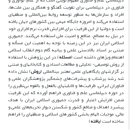
دیپلماسی علم و فناوری مفهوم نوینی است که از علم، نوآوری و
فناوری در دیپلماسی برای تقویت گفتگو و همکاری بین ملت‌ها،
افراد و سازمان‌ها به منظور توسعه روابط بین‌المللی و منطقه­ای
استفاده می‌کند و امروزه جایگاه مهمی بین کشورهای جهان یافته
است و دولت­ها از این ظرفیت برای افزایش قدرت نرم افزاری خود
در نیل به مصالح، منافع و امنیت ملی استفاده می‌کنند. جمهوری
اسلامی ایران نیز در این زمینه با توجه به اهمیت این مسأله و
مبتنی بر اسناد بالادستی علمی و بیانیه گام دوم انقلاب اسلامی
اهتمام ویژه­ای داشته است (
مسئله
).در این پژوهش با استفاده
از روش توصیفی- تحلیلی و مطالعات اسنادی و کتابخانه­ای و مبتنی
بر گزارش­های پایگاه­های علمی معتبر بین­المللی (
روش
) نشان داده
شد رشد پرشتاب و پیشرفت‌های چشمگیر پژوهشگران علمی و
فناوران ایرانی، ظرفیت‌ها و قابلیت­های بالفعل و بالقوه بی‌نظیری را
در حوزه دیپلماسی علم و فناوری فراهم آورده که این ظرفیت
ضمن افزایش اعتبار و قدرت جمهوری اسلامی ایران با هدف
پیشبرد اهداف و منافع کشور و شکستن دیوار تحریم‌های علمی و
مالی، موجبات الهام بخشی کشورهای اسلامی و منطقه­ای را فراهم
ساخته است (
یافته
)