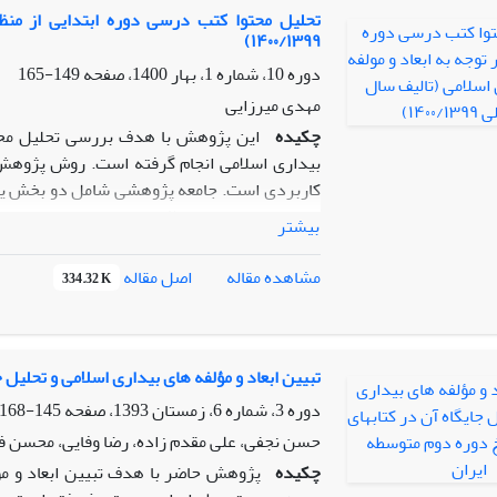
فقیه را «رنگ خدا»، امتداددهنده ولایت علوی 
تحلیل محتوا کتب درسی دوره ابتدایی از منظر
۱۴۰۰/۱۳۹۹)
تمام کارهایش فقط برای رضای خدا بود. سراس
معصومین(علیهم‌السلام) فراگرفته بود. از دیگر
دوره 10، شماره 1، بهار 1400، صفحه
149-165
اشاره نمود.(یافته‌ها)
مهدی میرزایی
چکیده
این پژوهش با هدف بررسی تحلیل محتو
بیداری اسلامی انجام گرفته است. روش پژوهش، 
کاربردی است. جامعه پژوهشی شامل دو بخش یعنی:
بیشتر
(
مسئله
) ابزارهای اندازه گیری فرم فیش بردا
توصیفی هستند.(
روش
) در ادامه مشخص شد که
اصل مقاله
مشاهده مقاله
334.32 K
پیامدهای نفوذ استعمار،انسجام، همگرایی و هم
میل به ایثار و جهاد در راه خدا، مقابله با ر
قدم،تاکید بر حقوق مسلم انقلابیون و مسئله بی
به ترتیب کتب هدیه های آسمان،فارسی و تعلیما
تبیین ابعاد و مؤلفه های بیداری اسلامی و تحلیل 
اسلامی را شامل شده و پایه پنجم بیشترین تاکید
دوره 3، شماره 6، زمستان 1393، صفحه
145-168
شناخت و آگاهی نسبتاً خوبی در زمینه های ظرفیت
حسن نجفی، علی مقدم زاده، رضا وفایی، محسن ف
چکیده
پ‍ژوه‍ش‌ ح‍اض‍ر با هدف تبیین ابعاد و 