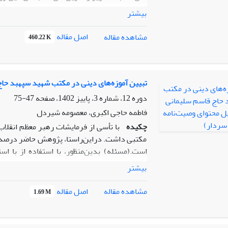
شاخص‌های مکتب تربیتی شهید سلیمانی به تأیی
بیشتر
مؤلفه‌های پژوهش در قالب مکتب شهید سلیمانی
اصل مقاله
مشاهده مقاله
460.22 K
انتها، جدول مقادیر فراوانی هر یک از مؤلفه‌
تبیین آموزه‌های دینی در مکتب شهید سپهبد حاج
دوره 12، شماره 3، پاییز 1402، صفحه
47-75
هستند. در راستای نتایج پژوهش حاضر، الگوساز
فاطمه حاجی اکبری، معصومه شیردل
ویژگی‌های انقلابی و فرهنگ ایرانی- اسلامی را د
چکیده
با تأسی از فرمایشات رهبر معظم انقلاب
مکتبی داشت. دراین‌راستا، پژوهش حاضر درصدد ا
است.(مسئله) بدین‌منظور، با استفاده از با ا
وصیت‌نامه سردار سلیمانی می‌پردازد. براساس م
بیشتر
کیفی و کمی(روش)، مهم‌ترین آموزه‌های دینی ا
توحیدباوری؛ عشق به اهل بیت(علیهم‌السلام)؛ اخ
اصل مقاله
مشاهده مقاله
1.69 M
اسلامی در دوران معاصر، در عرصه جهاد تبیین نیز بسیا
شرط شهید شدن را شهید بودن می‌دانست، پیو
خانوده شهدا» تأکید می‌ورزید. ابراز اعتقاد و ار