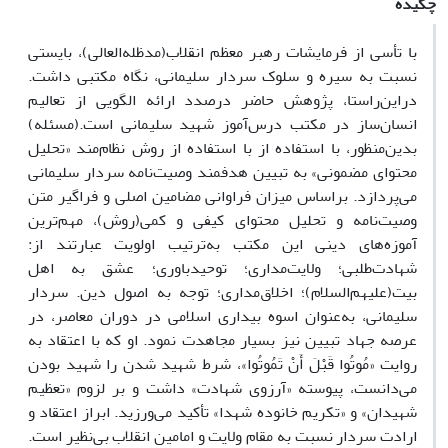
چکیده
با تأسی از فرمایشات رهبر معظم انقلاب(مدظله‌العالی)، بایستی
نسبت به سیره‌ و سلوک سردار سلیمانی، نگاه مکتبی داشت.
دراین‌راستا، پژوهش حاضر درصدد ارائه الگویی از تعالیم
انسان‌ساز در مکتب درس‌آموز شهید سلیمانی است.(مسئله)
بدین‌منظور، با استفاده از با استفاده از روش نظام‌مند «تحلیل
محتوای مضمونی» به تبیین هدفمند وصیت‌نامه سردار سلیمانی
می‌پردازد. براساس میزان فراوانی مضامین اصلی و فراگیر متن
وصیت‌نامه و تحلیل محتوای کیفی و کمی(روش)، مهم‌ترین
آموزه‌های دینی این مکتب به‌ترتیب اولویت عبارتند از:
شهادت‌طلبی؛ ولایت‌مداری؛ توحیدباوری؛ عشق به اهل
بیت(علیهم‌السلام)؛ اخلاق‌مداری؛ توجه به اصول دین. سردار
سلیمانی، به‌عنوان اسوه بیداری اسلامی در دوران معاصر، در
عرصه جهاد تبیین نیز بسیار مجاهدت نمود. او که با اعتقاد به
روایت «مُوتُوا قَبْلَ أَنْ تَمُوتُوا»، شرط شهید شدن را شهید بودن
می‌دانست، پیوسته «آرزوی شهادت» داشت و بر لزوم «تعظیم
شهیدان» و «تکریم خانوده شهدا» تأکید می‌ورزید. ابراز اعتقاد و
ارادت سردار نسبت به مقام ولایت و امامین انقلاب بی‌نظیر است.