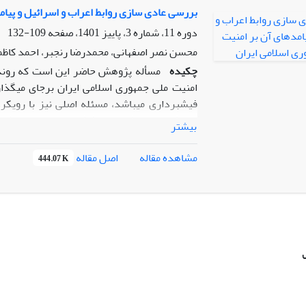
تخریب آثار باستانی و مکان‌های مقدس و شایعه‌پ
بررسی عادی سازی روابط اعراب و اسرائیل و پیام
وحشت در جوامع دامن زده است و از این طریق ن
دوره 11، شماره 3، پاییز 1401، صفحه
109-132
محسن نصر اصفهانی، محمدرضا رنجبر، احمد کاظ
چکیده
مسأله پژوهش حاضر این است که روند عا
امنیت ملی جمهوری اسلامی ایران برجای می­گذار
فیش­برداری می­باشد، مسئله اصلی نیز با رویکرد
نزدیک و در سطح استراتژیک میان اعراب و رژیم 
بیشتر
می­سازد، زیرا رژیم اشغال­گر فلسطین را قادر می­
هم­مرز شدن با ایران، سهولت در اقدامات دیده­ب
اصل مقاله
مشاهده مقاله
444.07 K
رژیم اشغال­گر فلسطین از زوایای مختلف بر ام
تضعیف هم پیمانان منطقه­ای جمهوری اسلامی ای
رژیم و ترتیبات امنیتی پایدار درخاورمیانه، ب
منطقه می­باشد. (
یافته‌­ها
)