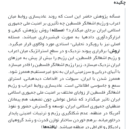
چکیده
مسأله پژوهش حاضر این است که روند عادی­سازی روابط میان
اعراب و رژیم اشغال­گر فلسطین چه تأثیری بر امنیت ملی جمهوری
اسلامی ایران برجای می­گذارد؟ (
مسئله
) روش پژوهش، کیفی و
ابزارگردآوری داده­ها به ­صورت فیش­برداری می­باشد، مسئله
اصلی نیز با رویکرد تحلیلی- اسنادی مورد واکاوی قرار می­­گیرد.
(
روش
) برقراری پیوند نزدیک و در سطح استراتژیک میان اعراب
و رژیم اشغال­گر فلسطین، این رژیم را بیش از پیش به مرزهای
ایران نزدیک می­سازد، زیرا رژیم اشغال­گر فلسطین را قادر می­سازد
با آب­های دریایی و سرزمینی ایران به ­نحو غیرمستقیم هم­مرز شود.
هم­مرز شدن با ایران، سهولت در اقدامات دیده­بانی، استراق
سمع و جاسوسی اطلاعاتی است. عادی­سازی روابط اعراب و رژیم
اشغال­گر فلسطین از زوایای مختلف بر امنیت ملی جمهوری اسلامی
ایران تاثیر می­گذارد که شامل عواملی چون تضعیف هم پیمانان
منطقه­ای جمهوری اسلامی ایران، توسعه و گسترش حضور و نفوذ
آمریکا در منطقه، عدم شکل­گیری رژیم و ترتیبات امنیتی پایدار
درخاورمیانه، برهم خوردن ساختار توازن قدرت و رشد گروه­های
رادیکال و افراطی در منطقه می­باشد. (
یافته‌­ها
)