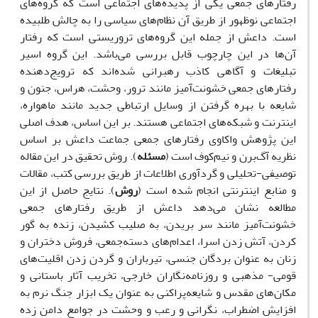
رفتارهای جمعی یکی از پدیده‌های اجتماعی است که گروه‌های
اجتماعی نوظهور از طریق آن نظام‌های سیاسی را به چالش طلبیده
است. داعش از جمله این گروه‌های تروریستی است که رفتار
آن‌ها در این چارچوب قابل بررسی می‌باشد. این گروه اسیر
تبلیغات و آگاهی کاذب رهبرانی شده‌اند که ترویج‌دهنده
رفتارهای جمعی خشونت‌آمیز مانند ترور، وحشت، هراس، جنون و
شایعه با بهره گرفتن از وسایل ارتباطی جدید مانند ماهواره،
اینترنت و شبکه‌های اجتماعی هستند. بر این اساس، هدف اصلی
این پژوهش واکاوی رفتارهای جمعی جماعت داعش بر اساس
نظریه آگ‌برن و نیم‌کوف است (
مسئله
). روش تحقیق در این مقاله
توصیفی-تحلیلی و گردآوری اطلاعات از طریق بررسی کتب، مقالات
و منابع اینترنتی انجام شده است (
روش
). نتایج حاصل از این
مطالعه نشان می‌دهد داعش از طریق رفتارهای جمعی
خشونت‌آمیز مانند سر بریدن، به صلیب کشیدن، زنده به گور
کردن، آتش زدن اسرا، اعدام‌های دسته‌جمعی، فروش دختران و
زنان به عنوان بردگان جنسی، تیرباران و گردن زدن اقلیت‌های
قومی- مذهبی و روزنامه‌نگاران خارجی، تخریب آثار باستانی و
مکان‌های مقدس و شایعه‌پراکنی به عنوان یک ابزار جنگ نرم به
افزایش اضطراب، نگرانی و رعب و وحشت در جوامع دامن زده