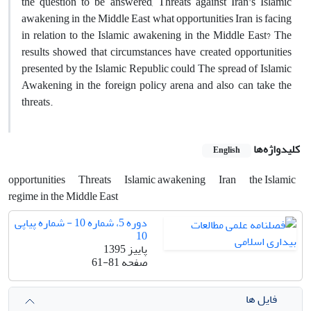
the question to be answered, Threats against Iran's Islamic
awakening in the Middle East what opportunities Iran is facing
in relation to the Islamic awakening in the Middle East? The
results showed that circumstances have created opportunities
presented by the Islamic Republic could The spread of Islamic
Awakening in the foreign policy arena and also can take the
threats.
کلیدواژه‌ها
English
opportunities
Threats
Islamic awakening
Iran
the Islamic
regime in the Middle East
دوره 5، شماره 10 - شماره پیاپی
10
پاییز 1395
صفحه
61-81
فایل ها