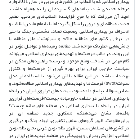
ﺑﯿﺪاری اﺳﻼﻣﯽ ﮐﻪ ﺑﺎ اﻧﻘﻼب در ﮐﺸﻮرﻫﺎی ﻋﺮﺑﯽ در ﺳﺎل 2011 وارد
ﻣﺮﺣﻠﻪ ﺟﺪﯾﺪی ﺷـﺪ، ﭘﯿﺎﻣﺪﻫﺎی ﮔﺴﺘﺮده ای را ﺑﻪ ﻫﻤﺮاه داﺷﺖ.
اﻣﯿﺪ آن می‌رفت ﮐﻪ ﺑﺎ ﻣﻮج ﻓﺰاﯾﻨـﺪه انقلاب‌های ﻣﺮدﻣﯽ، ﻧﻈﻤﯽ
ﺟﺪﯾﺪ، ﻣﻨﻄﻘﻪ ای و درون زا ﺷﮑﻞ ﮔﯿﺮد؛ اﻣﺎ ﺑﺎ ﻧﺎﺗﻤﺎم ﻣﺎﻧﺪن اﻧﻘﻼب و
اﻧﺤـﺮاف در ﺑﯿﺪاری اﺳﻼﻣﯽ، وﺿﻌﯿﺖ ﺗﻀﺎد، دﺷﻤﻨﯽ و ﺟﻨﮓ داﺧﻠﯽ
در ﺑﺮﺧـی کشورهای ﻣﻨﻄﻘـﻪ ﺣﺎﮐﻢ و ﺳﺮﻧﻮﺷﺖ ﻣﻠﻞ ﻣﻨﻄﻘﻪ ﺑﺎ
چالش‌هایی ﺧﻄﺮﻧﺎک ﻣﻮاﺟﻪ ﺷﺪ. ﻣﻄﺎﻟﻌﻪ زمینه‌ها و ﻋﻮاﻣـﻞ ﻣﺆﺛﺮ در
اﯾﻦ روﻧﺪ، در ﻗﺎﻟﺐ فرصت‌ها و ﺗﻬﺪﯾﺪﻫﺎی ﺑﯿﺪاری اﺳﻼﻣﯽ، می‌تواند
ﮔﺎم ﻣﻬﻤﯽ در ﺷﻨﺎﺧﺖ وﺿﻊ ﻣﻮﺟﻮد و ﺗﺮﺳﯿﻢ راﻫﺒﺮدﻫﺎی ﻣﻤﮑﻦ در
ﺳﯿﺎﺳﺖ ﺧﺎرﺟﯽ اﯾﺮان ﺑﺮای ﺑﻬﺮه ﮔﯿﺮی از فرصت‌ها و ﮐﻨﺘﺮل
ﺗﻬﺪﯾﺪات ﺑﺎﺷﺪ. در اﯾﻦ ﻣﻘﺎﻟﻪ ﺗﻼش می‌شود ﺑﺎ اﺳﺘﻔﺎده از ﻣﺪل
ﺳـﻮات(swot) فرصت‌ها و ﺗﻬﺪﯾﺪﻫﺎی ﺑﯿﺪاری اﺳﻼﻣﯽ ﻣﻄﺎﻟﻌﻪشود. و
به این سوالات پاسخ داده شود، تهدیدهای فراروی ایران در رابطه
با بیداری اسلامی در منطقه خاورمیانه چیست؟فرصت‌های فراروی
ایران در رابطه با بیداری اسلامی در منطقه خاورمیانه چیست؟
یافته‌ها نشان می‌دهدکه همکاری جدید منطقه ای در
برابرمقاومت، ظهور گروهای سلفی تکفیری، ایجاد جنگ و درگیری
در کشورهای مسلمان نشین، ظهور نظم نوین غربی بجای نظم نوین
اسلامی، افزایش بحران و پیچیدگی در منطقه.تهدیدهای ایران در