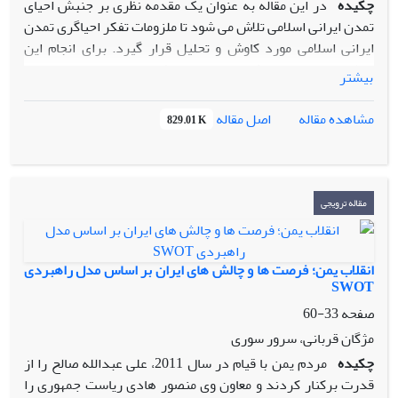
چکیده
در این مقاله به عنوان یک مقدمه نظری بر جنبش احیای
تمدن ایرانی اسلامی تلاش می شود تا ملزومات تفکر احیاگری تمدن
ایرانی اسلامی مورد کاوش و تحلیل قرار گیرد. برای انجام این
منظور، نخست در بخش اول علل و ریشه های زوال تمدن ایرانی
بیشتر
اسلامی مورد بررسی قرار می گیرند تا این رویکرد تاریخی انتقادی
محملی برای درک شرایط کنونی و بستری برای شناختن ضعف ها و
اصل مقاله
مشاهده مقاله
829.01 K
نقصانها و در نهایت ارائه راهکارهایی برای احیا کننده تمدن ایرانی
اسلامی باشد. پس از آن در بخش دوم با طرح دیدگاههای منتقدان
پروژه احیاگری تمدن یرانی اسلامی و سپس نقد آن، امکان سنجی
احیای تمدن ایرانی اسلامی، انجام می شود. به باور نویسندگان
مقاله ترویجی
پروژه احیای تمدن اسلامی، دور از واقعیت نیست و ظرفیت‌های
مادی و معنوی اسلام و ایران آن قدر مهیاست که می‌توان با
بازشناسی و تقویت آنها، بار دیگر شکوه و عظمت گذشته تمدن
انقلاب یمن؛ فرصت ها و چالش های ایران بر اساس مدل راهبردی
ایرانی اسلامی را بازیافت. به این ترتیب این پژوهش یک بار دیگر
SWOT
نشان می دهد که احیای تمدن ایرانی اسلامی تا چه حد ممکن و به
صفحه
33-60
راه انداختن جنبش احیای تمدن ایرانی اسلامی تا چه حد ضروری
مژگان قربانی، سرور سوری
است.
چکیده
مردم یمن با قیام در سال 2011، علی عبدالله صالح را از
قدرت برکنار کردند و معاون وی منصور هادی ریاست جمهوری را