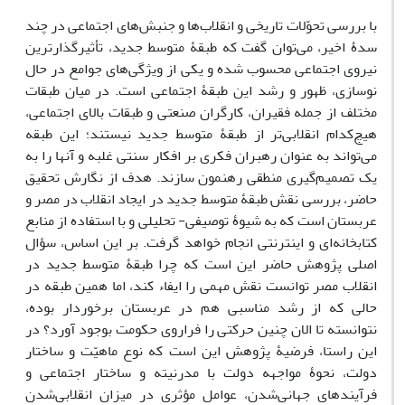
با بررسی تحوّلات تاریخی و انقلاب‌ها و جنبش‌های اجتماعی در چند
سدۀ اخیر، می‌توان گفت که طبقۀ متوسط جدید، تأثیرگذارترین
نیروی اجتماعی محسوب شده و یکی از ویژگی‌های جوامع در حال
نوسازی، ظهور و رشد این طبقۀ اجتماعی است. در میان طبقات
مختلف از جمله فقیران، کارگران صنعتی و طبقات بالای اجتماعی،
هیچ‌کدام انقلابی‌تر از طبقۀ متوسط جدید نیستند؛ این طبقه
می‌تواند به عنوان رهبران فکری بر افکار سنتی غلبه و آنها را به
یک تصمیم‌گیری منطقی رهنمون سازند. هدف از نگارش تحقیق
حاضر، بررسی نقش طبقۀ متوسط جدید در ایجاد انقلاب در مصر و
عربستان است که به شیوۀ توصیفی- تحلیلی و با استفاده از منابع
کتابخانه‌ای و اینترنتی انجام خواهد گرفت. بر این اساس، سؤال
اصلی پژوهش حاضر این است که چرا طبقۀ متوسط جدید در
انقلاب مصر توانست نقش مهمی را ایفاء کند، اما همین طبقه در
حالی که از رشد مناسبی هم در عربستان برخوردار بوده،
نتوانسته تا الان چنین حرکتی را فراروی حکومت بوجود آورد؟ در
این راستا، فرضیۀ پژوهش این است که نوع ماهیّت و ساختار
دولت، نحوۀ مواجهه دولت با مدرنیته و ساختار اجتماعی و
فرآیندهای جهانی‌شدن، عوامل مؤثری در میزان انقلابی‌شدن