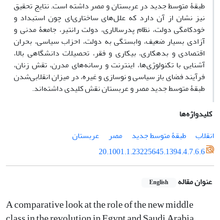
طبقۀ متوسط جدید در عربستان و مصر داشته است. نتایج تحقیق
نیز نشان از آن دارد که علل‌های‌ ساختاری‌ای چون استبداد و
خودکامگی دولت، نظام پدرسالاری، دولت رانتیر، جامعۀ مدنی و
آزادی بسیار ضعیف، وابستگی به دولت، احزاب سیاسی، بحران
اقتصادی و بدهکاری، بیکاری و فقر، تحصیلات دانشگاهی بالا،
آشنایی با تکنولوژی‌ها، اینترنت و رسانه‌های مدرن، تقش زنان،
فرآیند فضای باز سیاسی و نوسازی و غیره، در میزان انقلابی‌شدن
طبقۀ متوسط جدید مصر و عربستان نقش کلیدی داشته‌اند.
کلیدواژه‌ها
انقلاب
طبقۀ متوسط جدید
مصر
عربستان
20.1001.1.23225645.1394.4.7.6.6
عنوان مقاله
English
A comparative look at the role of the new middle
class in the revolution in Egypt and Saudi Arabia