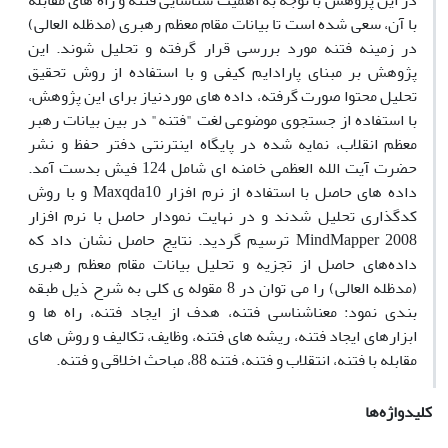
در این پژوهش با توجه به اهمیت شناسایی فتنه و راه های مقابله
با آن، سعی شده است تا بیانات مقام معظم رهبری (مدظله العالی)
در زمینه فتنه مورد بررسی قرار گرفته و تحلیل شوند. این
پژوهش بر مبنای پارادایم کیفی و با استفاده از روش تحقیق
تحلیل محتوا صورت گرفته، داده های موردنیاز برای این پژوهش،
با استفاده از جستجوی موضوعی لغت "فتنه" در بین بیانات رهبر
معظم انقلاب، نمایه شده در پایگاه اینترنتی دفتر حفظ و نشر
حضرت آیت الله العظمی خامنه ای شامل 124 فیش بدست آمد.
داده های حاصل با استفاده از نرم افزار Maxqda10 و با روش
کدگذاری تحلیل شدند و در نهایت نمودار حاصل با نرم افزار
MindMapper 2008 ترسیم گردید. نتایج حاصل نشان داد که
داده‌های حاصل از تجزیه و تحلیل بیانات مقام معظم رهبری
(مدظله العالی) را می توان در 8 مقوله ی کلی به شرح ذیل طبقه
بندی نمود: معناشناسی فتنه، هدف از ایجاد فتنه، راه ها و
ابزارهای ایجاد فتنه، ریشه های فتنه، وظایف، تکالیف و روش های
مقابله با فتنه، انتقلاب و فتنه، فتنه 88، مباحث اخلاقی و فتنه.
کلیدواژه‌ها