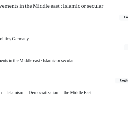
vements in the Middle east : Islamic or secular
En
olitics, Germany
nts in the Middle east : Islamic or secular
Engli
sm
Islamism
Democratization
the Middle East