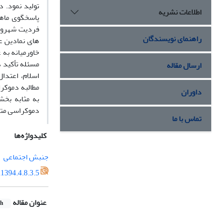
تولید نمود. د
اطلاعات نشریه
پاسخگوی ماهی
فردیت شهروند
راهنمای نویسندگان
های نمادین عل
خاورمیانه به 
مسئله تأکید 
ارسال مقاله
اسلام، اعتدا
مطالبه دموکر
داوران
به مثابه بخش
دموکراسی متض
تماس با ما
کلیدواژه‌ها
جنبش اجتماعی
1394.4.8.3.5
عنوان مقاله
sh