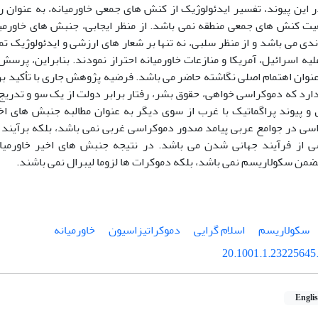
ر این پیوند، تفسیر ایدئولوژیک از کنش های جمعی خاورمیانه، به عنوان رو
ت کنش های جمعی منطقه نمی باشد. از منظر ایجابی، جنبش های خاورمی
ی می باشد و از منظر سلبی، نه تنها بر شعار های ارزشی و ایدئولوژیک تم
یه اسرائیل، آمریکا و منازعات خاورمیانه احتراز نمودند. بنابراین، پر
عنوان اهتمام اصلی نگاشته حاضر می باشد. فرضیه پژوهش جاری با تأکید بر
دارد که دموکراسی خواهی، حقوق بشر، رفتار برابر دولت از یک سو و تدریج
ل و پیوند پراگماتیک با غرب از سوی دیگر به عنوان مطالبه جنبش های اخی
اسی در جوامع عربی پیامد صدور دموکراسی غربی نمی باشد، بلکه برآیند
ی از فرآیند جهانی شدن می باشد. در نتیجه جنبش های اخیر خاورمیان
من سکولاریسم نمی باشد، بلکه دموکرات ها لزوما لیبرال نمی باشند.
سکولاریسم
اسلام گرایی
دموکراتیزاسیون
خاورمیانه
20.1001.1.23225645.
Engli