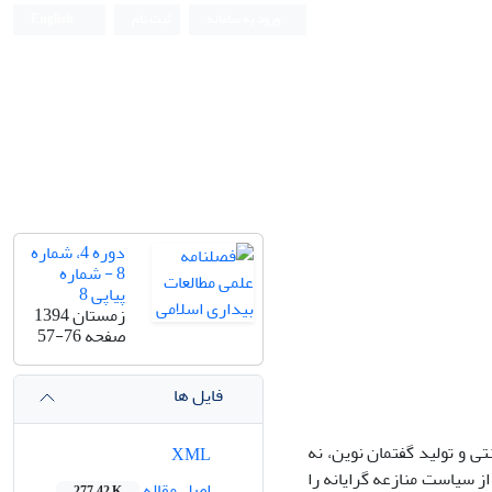
ورود به سامانه
ثبت نام
English
دوره 4، شماره
8 - شماره
پیاپی 8
زمستان 1394
صفحه
57-76
فایل ها
ی و تولید گفتمان نوین، نه
XML
ز سیاست منازعه گرایانه را
اصل مقاله
277.42 K