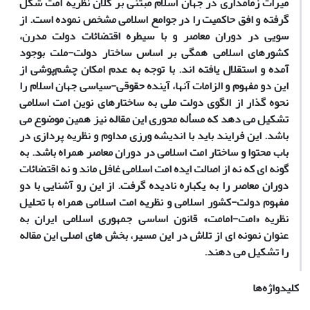
میراث زمامداری در جهان اسلام مبتنی بر کلان نظریه امت شکل
گرفته و افق حاکمیت را در جوامع اسلامی مشخص نموده است. از
سویی در دوران معاصر و با سیطره اقتضائات دولت مدرن،
کشورهای اسلامی همگی بر اساس ساختار دولت-ملت بوجود
آمده و استقلال یافته اند. با توجه به عدم امکان چشم‌پوشی از
این دو مفهوم و الزامات آنها، آینده حقوقی-سیاسی جهان اسلام را
نحوه گذار از الگوی دولت ملی به ساختارهای نوین امت اسلامی
تشکیل می دهد که مسأله محوری این مقاله نیز همین موضوع می
باشد. این فرایند باید با اندیشه ورزی مداوم و نظریه پردازی در
باب محتوا و ساختار امت اسلامی در دوران معاصر همراه باشد. به
گونه ای که نه از اصالت ایده امت اسلامی غافل ماند و نه اقتضائات
دوران معاصر را به یکباره نادیده گرفت. از این رو آشنایی با دو
مفهوم دولت-کشور اسلامی و نظریه امت اسلامی همراه با تحلیل
نظریه «امت-امامت» قانون اساسی جمهوری اسلامی ایران به
عنوان نمونه ای از تلاش در این مسیر، بخش های اصلی این مقاله
را تشکیل می دهند.
کلیدواژه‌ها