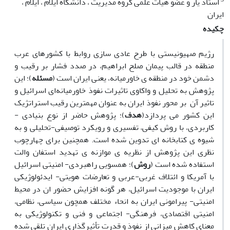
استاد یار و عضو هیات علمی گروه مدیریت ، دانشگاه ایلام ، ایلام ،
ایران
چکیده
رژیم صهیونیستی با طرح عادی سازی روابط با کشورهای عرب
منطقه در قالب پیمان صلح ابراهیم، در صدد فشار بر رقیب و
دشمن خود در منطقه ی خاورمیانه، یعنی ایران است (
مسئله
)؛ این
پژوهش به تحلیل و واکاوی تاثیرات نفوذ خاورمیانه‌ای اسرائیل و
تاثیر آن بر محور نفوذ ایران به عنوان مهمترین رقیب استراتژیک
این کشور می پردازد(
هدف
)؛ پژوهش حاضر از نوع بنیادی -
کاربردی، با روش کیفی– تفسیری و رویکرد توصیفی-تحلیلی و به
شیوه ی کتابخانه ای تدوین شده است. همچنین برای چهارچوب
نظری این پژوهش از نظریه ی موازنه ی تهدید استفان والت
استفاده شده است (
روش
)؛ همسویی راهبردی- امنیتی اسرائیل
با آمریکا و ائتلاف غربی-عربی و تعارضات هویتی- ایدئولوژیکی
ایران با موجودیت اسرائیل، هر گونه افزایش حضور ان در محیط
امنیتی- پیرامونی ایران به انحاء مختلف همچون سیاسی، نظامی،
امنیتی اقتصادی، فرهنگی- اجتماعی و فنی و تکنولوژیکی به
معنای کاهش میزانی از نفوذ و قدرت تأثیرگذاری ایران تلقی شده