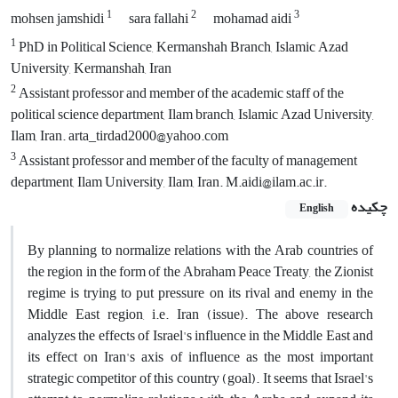
1
2
3
mohsen jamshidi
sara fallahi
mohamad aidi
1
PhD in Political Science, Kermanshah Branch, Islamic Azad
University, Kermanshah, Iran
2
Assistant professor and member of the academic staff of the
political science department, Ilam branch, Islamic Azad University,
Ilam, Iran. arta_tirdad2000@yahoo.com
3
Assistant professor and member of the faculty of management
department, Ilam University, Ilam, Iran. M.aidi@ilam.ac.ir.
چکیده
English
By planning to normalize relations with the Arab countries of
the region in the form of the Abraham Peace Treaty, the Zionist
regime is trying to put pressure on its rival and enemy in the
Middle East region, i.e. Iran (issue). The above research
analyzes the effects of Israel's influence in the Middle East and
its effect on Iran's axis of influence as the most important
strategic competitor of this country (goal). It seems that Israel's