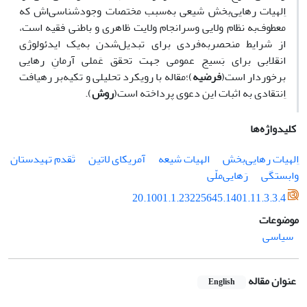
اِلهیات رهایی‌بخش شیعی به‌‌سبب مختصات وجود‌شناسی‌اش که
معطوف‌به نظام ولایی وسرانجام ولایت ظاهری و باطنی فقیه است،
از‌ شرایط منحصربه‌فردی برای تبدیل‌شدن به‌یک ایدئولوژی
انقلابی برای بَسیج عمومی جهت تحقق عَملی آرمانِ‌ رهایی
برخوردار است(
فرضیه
)؛مقاله با رویکرد تحلیلی و تکیه‌‌بر رهیافت
اِنتقادی به اثبات این ‌دعوی پرداخته است(
روش
).
کلیدواژه‌ها
اِلهیات رهایی‌بخش
الهیات شیعه
آمریکای لاتین
تَقدم تهیدستان
وابستگی
رَهایی‌ملّی
20.1001.1.23225645.1401.11.3.3.4
موضوعات
سیاسی
عنوان مقاله
English