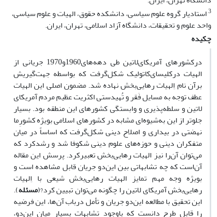
دانشگاه تهران، ایران.
3
استادیار گروه علوم سیاسی، دانشکده حقوق، الهیات و علوم سیاسی،
واحد علوم و تحقیقات، دانشگاه آزاد اسلامی، تهران، ایران.
چکیده
درکشورهای آمریکای‌لاتین طی دهه‌های1960و1970 جریانی ‌از
الهیات درکلیسای‌کاتولیک شکل‌گرفت که بواسطه جهت‌گیریش
برآن نام اِلهیات رهایی‌بخش نهاده ‌شد. مضمون اصلی این الهیات
عطف توجه ‌به مسایل فَقر و تُهیدستی اکثریت عظیم مردم آمریکای
لاتین و سلطه‌پذیری و وابستگی کشورهای این منطقه بود. بسیار
جلوتر از ‌این به‌شیوه‌ای مشابه در کشورهای ‌اسلامی بویژه کشورِما
نهضتی در بیداری و اصلاح دینی شکل‌گرفت که اساساً در میان
متفکران دینی و حوزه‌های علوم دینی شکوفا‌ شد و رشدکرد که
‌می‌توان آن‌را نیز الهیات رهایی‌بخش تعبیرکرد. پرسش این‌ مقاله
آن‌‌است که‌ چه تشابهاتی بین این‌دو جریان قابل مشاهده ‌است و
بویژه وجه ‌مهم تمایز الهیات رهایی‌بخش شیعی با اِلهیات
‌رهایی‌بخش آمریکای لاتین را چگونه می‌توان تبیین کرد?(
مسئله
).
این تحقیق با مطالعه این‌دو جریان و تأمل درباب آن‌ها، این فرضیه
را قابل طرح دانست که با‌‌‌وجود تشابهات بسیار میان این‌دو،