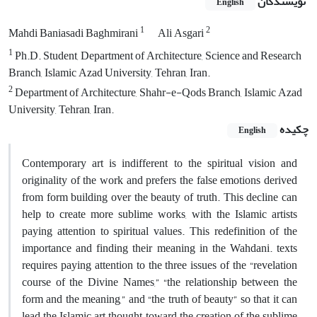
نویسندگان
English
1
2
Mahdi Baniasadi Baghmirani
Ali Asgari
1
Ph.D. Student, Department of Architecture, Science and Research
Branch, Islamic Azad University, Tehran, Iran.
2
Department of Architecture, Shahr-e-Qods Branch, Islamic Azad
University, Tehran, Iran.
چکیده
English
Contemporary art is indifferent to the spiritual vision and
originality of the work and prefers the false emotions derived
from form building over the beauty of truth. This decline can
help to create more sublime works, with the Islamic artists
paying attention to spiritual values. This redefinition of the
importance and finding their meaning in the Wahdani. texts
requires paying attention to the three issues of the “revelation
course of the Divine Names,” “the relationship between the
form and the meaning,” and “the truth of beauty” so that it can
lead the Islamic art thought toward the creation of the sublime