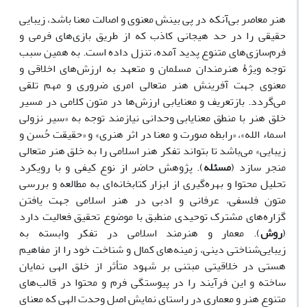
هنر معاصر بی‌آنکه در پی بینش معنوی و اصالت معنا باشد، زیبایی
حقیقی را در حد هیجانی کاذب که از طریق بازی‌های فرمی و
فرم‌سازی‌های متنوع پدید آمده، تنزل داده است. به همین سبب
توجه ویژۀ هنرمندان مسلمان و متعهد به ارزش‌های اخلاقی و
معنوی جهت آفرینش هنر متعالی امری ضروری و مهم تلقی
می‌گردد. بازتعریف و معنایابی ارزش‌ها در متون کلامی در مسیر
خلق هنر با منطق معنایابی وحدانی نیازمند توجه به «سیر نزولی
اسماء الله»، «رابطه صورت و معنا در اثر هنری» و «حقیقت حُسن و
زیبایی» می‌باشد تا بتواند تفکر هنر اسلامی را به خلق هنر متعالی
منجر سازد (
مسئله
). پژوهش حاضر از نوع کیفی و با رویکرد
تحلیل محتوا و بهره‌گیری از ابزار کتابخانه‌ای به مطالعه و بررسی
متون فلسفی، عرفانی و ادبی در هنر اسلامی جهت یافتن
گزاره‌های مشترک توحیدی منطبق با موضوع تحقیق فعالیت دارد
(
روش
). معمار و هنرمند اسلامی در تفکر وابسته به
زیبایی‌شناختی دینی، زمینه‌های کمال و شناخت خود را از مفاهیم
هستی در خلاقیتی مبتنی بر شهود متأثر از خلق الهی نمایان
ساخته و این فرآیند را در پیوستگی فرم و محتوا در قالب‌های
متنوع هنر و معماری در راستای نمایش اصل وحدت الهی که معنای