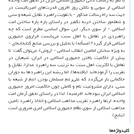
با نظر به رسالت ذاتی جمهوری اسلامی ایران در تحقق امت واحده
اسلامی از سویی و تلاش روز افزون قدرت‌های امپریالیست در
جهت سد راه رسالت مذکور - با تقویت راهبرد تقابل شیعه و سنی
و شعله‌ور ساختن حربه تکفیر در راستای پاره پاره ساختن امت
اسلامی - از سوی دیگر، این سوال اساسی مطرح است که چه
راهبردی در تعامل با اهل سنت می‌بایست فراروی جمهوری
اسلامی قرار گیرد؟ (مسأله) با تحلیل و بررسی منابع کتابخانه‌ای -
به ویژه سخنان امامَین انقلاب اسلامی - (روش)، می‌توان گفت: تا
پیش از حاکمیت یافتن جمهوری اسلامی در ایران، شیعیان در
تعامل با اکثریت اهل سنت به ترتیب سه راهبرد مدارا، تقابل و
تقریب را آزموده‌اند (یافته‌ها)، اما ریشه این راهبردها به دوران
حاکمانی باز می‌گردد که علی‌رغم مسلمان بودن، اعم از شیعه یا
سنی، دارای مشروعیت تام و کاملی چون حاکمیت امروز جمهوری
اسلامی ایران نبوده‌اند (فرضیه). لذا در راستای تحقق آرمان امت
واحده، ارتقا راهبرد تقریب مذاهب اسلامی و اتخاذ راهبرد تامین
مذاهب اسلامی از سوی نظام جمهوری اسلامی امری ضروری است
(نتایج).
کلیدواژه‌ها