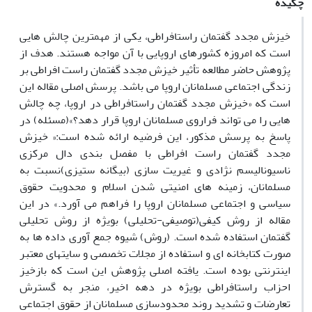
چکیده
خیزش مجدد گفتمان راستافراطی، یکی از مهمترین چالش هایی
است که امروزه کشورهای اروپایی با آن مواجه هستند. هدف از
پژوهش حاضر مطالعه تأثیر خیزش مجدد گفتمان راست افراطی بر
زندگی اجتماعی مسلمانان اروپا می باشد. پرسش اصلی مقاله این
است که «خیزش مجدد گفتمان راستافراطی در اروپا، چه چالش
هایی را می تواند فراروی مسلمانان اروپا قرار دهد؟»(مسئله) در
پاسخ به پرسش مذکور، این فرضیه ارائه شده است:« خیزش
مجدد گفتمان راست افراطی با مفصل بندی دال مرکزی
ناسیونالیسم نژادی و غیریت سازی (بیگانه ستیزی)نسبت به
مسلمانان، زمینه های امنیتی شدن اسلام و محدویت حقوق
سیاسی و اجتماعی مسلمانان اروپا را فراهم می آورد.» در این
مقاله از روش کیفی(توصیفی-تحلیلی) بویژه از روش تحلیلی
گفتمان استفاده شده است. (روش) شیوه جمع آوری داده ها به
صورت کتابخانه ای و استفاده از مجلات تخصصی و سایتهای معتبر
اینترنتی بوده است. یافته اصلی پژوهش این است که بازخیز
احزاب راستافراطی بویژه در دهه اخیر، منجر به گسترش
تعارضات و تشدید روند محدودسازی مسلمانان از حقوق اجتماعی