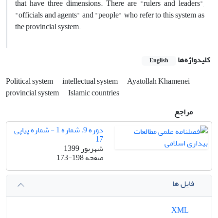
that have three dimensions. There are "rulers and leaders",
"officials and agents" and "people" who refer to this system as
the provincial system.
کلیدواژه‌ها
English
Political system
intellectual system
Ayatollah Khamenei
provincial system
Islamic countries
مراجع
دوره 9، شماره 1 - شماره پیاپی
17
شهریور 1399
صفحه
173-198
فایل ها
XML