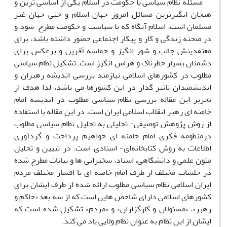
مسئله نظام سیاسی یا حکومت در اسلام یکی از اساسی ترین و
هیجان انگیزترین مسائل امروز جهان اسلام و حتی جهان غیر
مسلمان است. اسلام آنگاه که با سیاست و حکومت مطرح شود و
در صحنه زندگی و کار و پیکار اجتماعی حضور داشته باشد، برای
معتقدینش جالب و شور انگیز و حماسه آفرین و برعکس برای
دشمنان بسیار خطرناک و هراس انگیز است. تشکیل نظام سیاسی
مطلوب در کشورهای اسلامی نیازمند بررسی اندیشه رهبران و
اندیشمندان تاثیر گذار در این کشورها می باشد، لذا هدف از
تحریر این مقاله بررسی نظام سیاسی مطلوب در اندیشه امام
خامنه ای رهبر انقلاب اسلامی ایران است. در این مقاله با استفاده
از روش پژوهش توصیفی- تحلیلی به تحلیل نظام سیاسی مطلوب
درمنظومه فکری امام خامنه ای خواهیم پرداخت و گردآوری
اطلاعات به روش کتابخانه‌ای- اسنادی است. در تبیین و تحلیل
متون علمی و دانشگاهی، اسناد، سخنرانی ها و بیانات مطرح شده
در جلسات مختلف از طرف امام خامنه ای با اقشار مختلف مردم
ایران اسلامی نظام سیاسی مطلوب ارائه شده از طرف ایشان برای
کشورهای اسلامی دارای شاخص هایی است که از سه بعد «حاکم و
رهبر»، «مسئولان و کارگزاران» و «مردم» تشکیل شده است که
ایشان از این نظام به عنوان نظام ولایی یاد می کند.