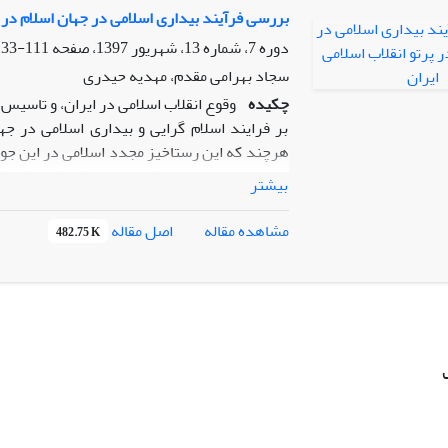
رسمی و غیررسمی جهت نیل به اهداف مشخص در 
بررسی فرآیند بیداری اسلامی در جهان اسلام در پ
دوره 7، شماره 13، شهریور 1397، صفحه
111-133
سجاد بهرامی مقدم، مهدیه حیدری
چکیده
وقوع انقلاب اسلامی در ایران، و تاسیس 
بر فرایند اسلام گرایی و بیداری اسلامی در ج
هرچند که این رستاخیز مجدد اسلامی در این جوام
از این رو، سوال اصلی که در این پژوهش مطرح شد
بیشتر
کشورهای عربی منطقه خلیج فارس چه تأثیراتی ر
اسلامی مهمترین تأثیر انقلاب اسلامی در جهان 
اصل مقاله
مشاهده مقاله
482.75 K
که در برابر آن به وجود آمده است، رشد اندیشه 
موازات گسترش فرایند بیداری اسلامی در این ک
گیرندگان کلیدی در این جوامع را ناگزیر از ت
ارزش های اصیل اسلامی کرده است. روش تحقی
مبتنی بر شیوه کتابخانه ای است.