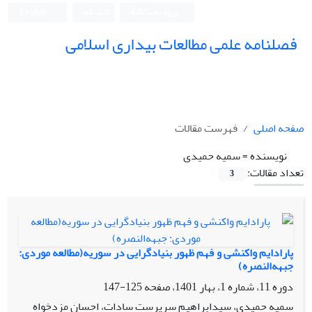
ورود به سامانه
ثبت نام
English
فصلنامه علمی مطالعات بیداری اسلامی
صفحه اصلی
فهرست مقالات
نویسنده =
سمیه حمیدی
تعداد مقالات:
3
پارادایم واکنشی و فهم ظهور بنیاد‌گرایی در سوریه(مطالعه موردی:
جبهه‌النصره)
دوره 11، شماره 1، بهار 1401، صفحه
125-147
سمیه حمیدی، سیدابراهیم سرپرست سادات، احسان مزدخواه