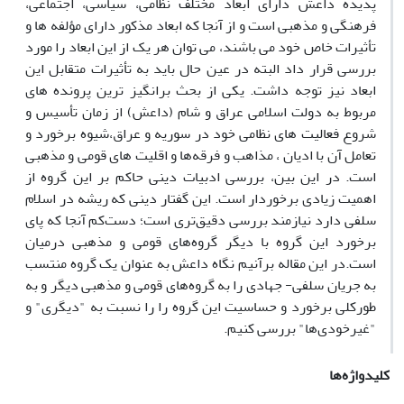
پدیده داعش دارای ابعاد مختلف نظامی، سیاسی، اجتماعی،
فرهنگی و مذهبی است و از آنجا که ابعاد مذکور دارای مؤلفه ها و
تأثیرات خاص خود می باشند، می توان هر یک از این ابعاد را مورد
بررسی قرار داد البته در عین حال باید به تأثیرات متقابل این
ابعاد نیز توجه داشت. یکی از بحث برانگیز ترین پرونده های
مربوط به دولت اسلامی عراق و شام (داعش) از زمان تأسیس و
شروع فعالیت های نظامی خود در سوریه و عراق،شیوه برخورد و
تعامل آن با ادیان ، مذاهب و فرقه‌ها و اقلیت های قومی و مذهبی
است. در این بین، بررسی ادبیات دینی حاکم بر این گروه از
اهمیت زیادی برخوردار است. این گفتار دینی که ریشه در اسلام
سلفی دارد نیازمند بررسی دقیق‌تری است؛ دست‌کم آنجا که پای
برخورد این گروه با دیگر گروه‌های قومی و مذهبی درمیان
است.در این مقاله برآنیم نگاه داعش به عنوان یک گروه منتسب
به جریان سلفی- جهادی را به گروه‌های قومی و مذهبی دیگر و به
طورکلی برخورد و حساسیت این گروه را را نسبت به "دیگری" و
"غیرخودی‌ها" بررسی کنیم.
کلیدواژه‌ها