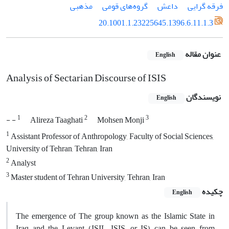
فرقه گرایی
داعش
گروه‌های قومی
مذهبی
20.1001.1.23225645.1396.6.11.1.3
عنوان مقاله
English
Analysis of Sectarian Discourse of ISIS
نویسندگان
English
1
2
3
- -
Alireza Taaghati
Mohsen Monji
1
Assistant Professor of Anthropology, Faculty of Social Sciences,
University of Tehran, Tehran, Iran
2
Analyst
3
Master student of Tehran University, Tehran, Iran
چکیده
English
The emergence of The group known as the Islamic State in
Iraq and the Levant (ISIL, ISIS, or IS) can be seen from