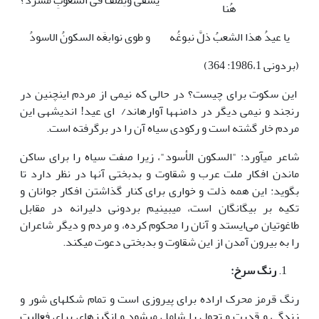
یَشقی ونِصْفٌ فی الشعوبِ مشرَّدُ؟
هُنا
یا عیدُ هذا الشعبُ ذلَّ نبوغُه
و طوی نوابغَه السکونُ الاسودُ
(بردونی 1986،1: 364)
این سکوت برای چیست؟ در حالی که نیمی از مردم اینچنین در
رنجند و نیمی دیگر در دامنه­ها آواره­اند/ ای عید! اندیشه­ی این
مردم خار گشته است و رکودی سیاه آن را در بر­گرفته است.
شاعر می­آورد: "السکون الأسود"، زیرا صفت سیاه را برای ساکن
ماندن افکار ملت عرب و شقاوت و بدبختی آنها در نظر دارد تا
بگوید: این همه ذلت و خواری برای کنار گذاشتن افکار جوانان و
تکیه بر بیگانگان است، می­بینیم بردونی دلیرانه در مقابل
طاغوتیان می‌ایستد و آنان را محکوم کرده، و مردم و دیگر شاعران
را به بیرون آمدن از این شقاوت و بدبختی دعوت می­کند.
رنگ سرخ:
رنگ قرمز محرک اراده برای پیروزی است و تمام شکلهای شور و
زندگی و قدرت و تحول را شامل می­شود و انگیزهای برای فعالیت