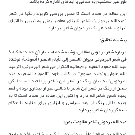
طور غیر مستقیم به هدفی یا ایده­ای اشاره کرده باشد.
این مقاله در صدد است تا ضمن بررسی کاربرد رنگها در شعر
"عبدالله بردونی"، شاعر نابینای معاصر یمنی به تبیین دلالتهای
آنها و بسامد هر یک در دیوان شاعر بپردازد.
پیشینه تحقیق:
درباره شعر بردونی مقالاتی نوشته شده است از آن جمله: «الکنایة
فی شعر البردونی دیوان (السفر إلى الأیام الخضر) أنموذجاً» نوشته
عبد الله حمود الفقیه، و «جمالیة التکرار فی شعر البردونی» اثرعبد
الله علوان و"ولید مشوح" در کتاب خود "الصورة الشعریة عند
البردونی" به بیان رنگ در شعر این شاعر پرداخته است؛ لیکن
سخن از رنگ در شعر این شاعر با دلالتی غیر از بیداری بوده و فقط
جنبه‌ شعور شاعرانه دارد و اکنون این مقاله در صدد است تا به
جنبه‌ دلالی رنگ از بعد سیاسی و ابزاری برای مقابله با حکام
ستمگر زمان شاعر بپردازد.
عبدالله بردونی شاعر مقاومت یمن:
عبدالله بن صالح" ملقّب به"بَرَدونی" کاتب، شاعر، ناقد و تاریخ