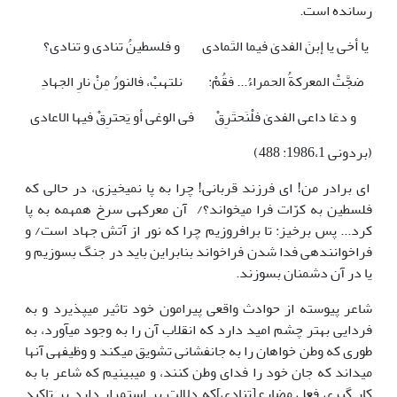
رسانده است.
یا أخی یا إبنَ الفدیٰ فیما التَمادی
و فلسطینُ تنادی و تنادی؟
ضجَّتْ المعرکةُ الحمراءُ... فقُمْ:
نلتهبْ، فالنورُ مِنْ نارِ الجهادِ
و دعَا داعی الفدیٰ فلْنَحتَرِقْ
فی الوغی أو یَحترِقْ فیها الاعادی
(بردونی 1986،1: 488)
ای برادر من! ای فرزند قربانی! چرا به پا نمی­خیزی، در حالی که
فلسطین به کرّات فرا می­خواند؟/ آن معرکه­ی سرخ همهمه به پا
کرد... پس برخیز: تا بر­افروزیم چرا که نور از آتش جهاد است/ و
فراخواننده­ی فدا شدن فراخواند بنابراین باید در جنگ بسوزیم و
یا در آن دشمنان بسوزند.
شاعر پیوسته از حوادث واقعی پیرامون خود تاثیر می­پذیرد و به
فردایی بهتر چشم امید دارد که انقلاب آن را به وجود می­آورد، به
طوری که وطن خواهان را به جانفشانی تشویق می­کند و وظیفه­ی آنها
می­داند که جان خود را فدای وطن کنند، و می­بینیم که شاعر با به
کار گیری فعل مضارع[تنادی]که دلالت بر استمرار دارد بر تاکید