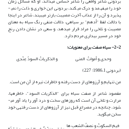
بردونی شاعر واقعی را شاعر حساس می­داند، او که مسائل زمان
خود را می­فهمد و درک می­کند، بردونی این خواری و ذلت را نمی­
پذیرد و آن را از عذاب آخرت مصیبت بار­تر می­بیند، شاعر در اینجا
با دلالت لفظ "أدهم" بر سیاهی، دلالت منفی رنگ سیاه به معنای
مصیبت و تلخی را مراد قرار می­دهد، و سعی در نشان دادن رنج
خود در مسیر بیداری مردم دارد.
2-2- سیاه صفت برای معنویات؛
وحدی و أمواتُ المنی
و الذکریاتُ السودُ عِنْدِی
(بردونی 1986،1: 227)
من تنهایم و آرزوهای از دست رفته و خاطرات تیره از آنِ من است.
مقصود شاعر از صفت سیاه برای "الذکریات السود"، خاطره­ها،
مرارت و تلخی آن است که روزهای سخت و درد آور را یاد آور می­
شود، چنانچه در مصراع قبل نیز از آرزوهای از دست رفته­ی خود
سخن می­گوید.
فیمَ السکوتُ و نصفُ الشعبِ ها