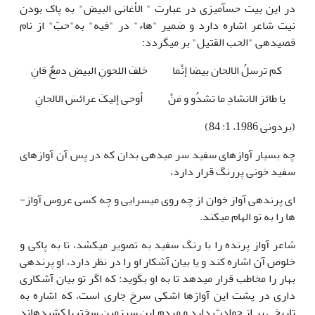
در این بیت حس­آمیزی در عبارت " الأغانی البیض" به پاک بودن
نیت شاعر اشاره دارد و ضمیر "هاء" در "فیه" به"حبّ" از نام
قصیده­ی "الحب القتیل" بر می­گردد:
کم ترسلُ الالحان بیضا إنَّما
خلفَ اللحونِ البیضِ دمعٌ قانِ
یا طائرَ الانشادِ ما تشدُو و مَنْ
أوحی إلیکَ عرائسَ الالحانِ
(بردونی 1986، 1: 84)
چه بسیار آوازهای سفید سر می­دهی بدان که در پس آن آوازهای
سفید خونی پررنگ قرار دارد،
ای پرنده­ی آواز خوان از چه روی می­سرایی و چه کسی عروس آواز­
ها را به تو الهام می­کند.
شاعر آواز پرنده را با رنگ سفید به تصویر می­کشد، تا به پاکی و
خلوص آن اشاره کند و یا بیان آشکار او را در نظر دارد، او پرنده­ی
بهار را مخاطب قرار می­دهد تا به او بگوید: که اگر تو بیان آشکاری
داری در پشت این آوازها اشکی سرخ جاری است، که اشاره به
تاریخی پر از حوادث دارد و مردم این سرزمین سختی­ها کشیده­اند