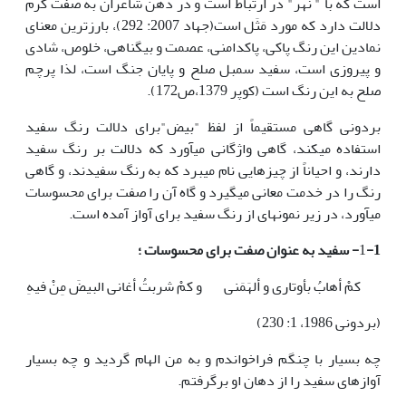
است که با " نهر" در ارتباط است و در ذهن شاعران به صفت کرم
دلالت دارد که مورد مَثَل است(جهاد 2007: 292)، بارز­ترین معنای
نمادین این رنگ پاکی، پاکدامنی، عصمت و بی­گناهی، خلوص، شادی
و پیروزی است، سفید سمبل صلح و پایان جنگ است، لذا پرچم
صلح به این رنگ است (کوپر 1379،ص172).
بردونی گاهی مستقیماً از لفظ "بیض"برای دلالت رنگ سفید
استفاده می­کند، گاهی واژگانی می­آورد که دلالت بر رنگ سفید
دارند، و احیاناً از چیزهایی نام می­برد که به رنگ سفیدند، و گاهی
رنگ را در خدمت معانی می­گیرد و گاه آن را صفت برای محسوسات
می­آورد، در زیر نمونه­ای از رنگ سفید برای آواز آمده است.
-1- سفید به عنوان صفت برای محسوسات ؛
1
کمْ أهابُ بأوتاری و ألهَمَنی
و کمْ شربتُ أغانی البیضَ مِنْ فیهِ
(بردونی 1986، 1: 230)
چه بسیار با چنگم فراخواندم و به من الهام گردید و چه بسیار
آوازهای سفید را از دهان او برگرفتم.