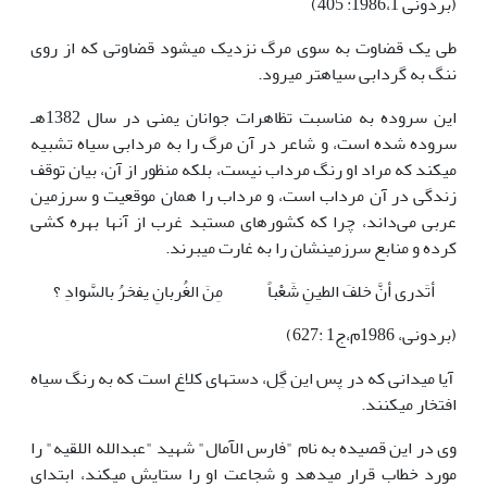
(بردونی 1986،1: 405)
طی یک قضاوت به سوی مرگ نزدیک می­شود قضاوتی که از روی
ننگ به گردابی سیاه­تر می­رود.
این سروده به مناسبت تظاهرات جوانان یمنی در سال 1382هـ
سروده شده است، و شاعر در آن مرگ را به مردابی سیاه تشبیه
می­کند که مراد او رنگ مرداب نیست، بلکه منظور از آن، بیان توقف
زندگی در آن مرداب است، و مرداب را همان موقعیت و سرزمین
عربی می‌داند، چرا که کشورهای مستبد غرب از آنها بهره کشی
کرده و منابع سرزمینشان را به غارت می­برند.
أتَدری أنَّ خلفَ الطینِ شَعْباً
مِنَ الغُربانِ یفخرُ بالسَّوادِ ؟
(بردونی، 1986م،ج1 :627)
آیا می­دانی که در پس این گِل، دسته­ای کلاغ است که به رنگ سیاه
افتخار می­کنند.
وی در این قصیده به نام "فارس الآمال" شهید "عبدالله اللقیه" را
مورد خطاب قرار می­دهد و شجاعت او را ستایش می­کند، ابتدای