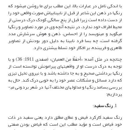
با اندکی تامل در عبارات بالا، این مطلب برای ما روشن می­شود که
رنگ­ها در ذهن این شاعر از قبل از نابینایی­اش صورت واقعی خود را
از دست داده است زیرا قبل از پنج سالگی کودک درک درستی از
محیط اطراف خود ندارد، در نتیجه آنچه وی در مورد تصاویر و رنگ­ها
می­گوید و می­نویسد را از احساس، ذهن و هوش سرشارش مدد
گرفته است، چه بسا فرد نابینا به دلیل دور بودنش از تصاویر
ظاهری و فریبنده، بر افکار خود تسلط بیشتری دارد.
چنانچه در مثل آمده: «أحفَظُ مِنَ العمیانِ» (صفدی 1911: 36) و با
توجه به درک درست او از واقعیتهای پیرامونش توانسته است از
رنگ­ها برداشتی صحیح و به جا داشته باشد و با نیروی تخیل تیزی
که دارد مسائل و مشکلات عصر خود را به خوبی درک کند. حال به
بررسی بسامد رنگ­ها و مدلولهای مختلف آنها در شعر بردونی می­
پردازیم:
رنگ سفید
:
رنگ سفید کارکرد فیض و عطای مطلق دارد یعنی سفید در ذات
خود فیاض است و مؤید مطلب این است که فیاض بودن صفتی