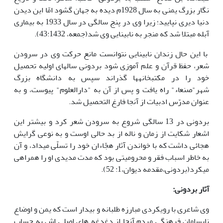
نگار بزرگ یمنی به سال 1928م دیده به جهان گشود امّا این دیدن
دنیا دیری نپایید؛ زیرا وی در پنج سالگی در سال 1933 به بیماری
آبله مبتلا شد که منجر به نابینایی وی شد(جمعه، 43:1432).
با این حال زندان نابینایی نتوانست مانع حرکت وی در سرودن
شعر، حفظ قرآن و علم آموزی شود بردونی سال­های اولیه­ تحصیل
خود را در مکتب­خانه­ها گذراند سپس به دانشگاه بزرگ
شهر"صنعاء" راه یافت و پس از آن به "دارالعلوم" پیوست، و به
عنوان مدرّس ادبیات از آنجا فارغ التحصیل شد.
بردونی در 13 سالگی شروع به سرودن شعر کرد و بیشتر این
اشعار شکایت از زمان و ناله از بد حالی اوست و به نوعی گرایش
هجائی داشت که با خواندن آثار هجّاءان خود را تسلّی می­داد، و آن
به خاطر اسباب فقر و محرومیتی بود که مدت مدیدی او را همراهی
می­کرد(بردونی،مقدمه دیوان،1: 52).
آثار بردونی:
وی شاعری با رویکردی مبارزه طلبانه و بیدار است که یمن و اوضاع
نابسامان فرهنگی مردم آنجا از دغدغه های اصلی اش به حساب