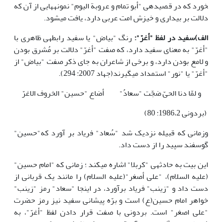
خورد که در قصیده­ی "أبو تمام و عروبة الیوم" نمونه­هایی از آن که
دلالت بر بیداری و خیزش امت عربی دارد، یافت می­شود.
الف)سفید در لفظ "أغرّ":
رنگ "بیاض" یا سفید رابطه­ی ظاهری با
"أغرّ" به معنای سفید دارد، که صفت "أغرّ" دلالت بر مُشرق بودن
و لامع بودن دارد، و برخی از شاعران به جای ذکر صفت "بیاض" از
"أغرّ" یا "نور" استمداد می­گیرند(جهاد 2007: 294).
و لمّا دنا الحیّ ضجّت "سعادُ"
أضاع "حسین" الخروف الاغرّ
(بردونی 1986،2: 80)
وزمانی که قبیله نزدیک شد "سُعاد" فریاد بر آورد که"حسین"
گوسفند سپید را از دست داد.
این بیت به حادثه­ی "کربلا" اشاره می­کند ؛ زمانی که "امام حسین"
(علیه السلام)، "علی أصغر"(علیه السلام) را مانند یک قربانی از
دست داد و "زینب" فریاد برآورد، در اینجا "سعاد" رمز "زینب"
خواهر امام حسین(ع) است و برّه پیشانی سفید نیز رمز حضرت
"علی اصغر" است. بردونی با صفت قرار دادن لفظ "أغرّ"، به