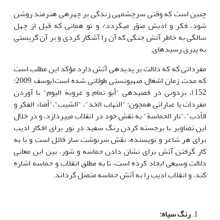
چنین است که وقتی سرچشمه­ی زندگی بر چهره­ی هنرمند روشن
شود، فکر و ادبش منوّر می­گردد/ و تو همانی که قبل از چهل
سالگی به خاطر آتش جنگی که آن را آشکار کردی و بر آن گریستی
به پیری رسیده­ای.
مفرداتی که که دلالت بر پدیده­ی آتش دارد مؤکد این مطلب است
که مدت زمان اشغال صهیونستی طولانی شده است(یوسف 2009:
152)، بردونی در قصیده­ی "أبو تمام و عروبة الیوم" با آوردن
مفردات یا عباراتی همچون: "التهاب الخد"، "الشیب"،"أضاء الفکر و
الأدب"،"نار الحماسة" به نقش خود در انقلاب می­پردازد، و در خلال
این تصاویر با برجسته کردن رنگ سفید در نور برای افکار ادیب
برای هر شاعر و نویسنده، نقش سرنوشت ساز قائل است و با به
کار گرفتن آتش برای نشان دادن حماسه و شور، بین این معانی
دلالت وسیعی ایجاد کرده است، تا به مطلق انقلاب و حماسه اشاره
کند، و انقلاب ادیب را به آتش حماسه متصل گرداند.
رنگ سیاه: