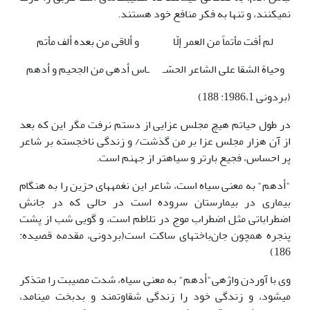
نمی­کنند، و تنها به فکر منافع خود هستند.
لم أفت مأتماً من العمر إلّا
و ألاقی من بعده ألف مأتم
وحیاة الشقا علی الشاعر الحسّـ
ـاس أدهی من الجحیم و أدهم
(بردونی 1986،1: 188)
در طول حیاتم هیچ مجلس عزایی از دستم نرفت مگر این که بعد
از آن هزار مجلس عزا بر من گذشت/ و زندگی ناخجسته بر شاعر
پر احساس، فجیع بار­تر و سیاه­تر از جهنم است.
"أدهم" به معنی سیاه است، شاعر این نغمه­های حزین را به هنگام
بیماری در بیمارستان سروده است در حالی که در جانش
اضطراباتی مثل اضطراب موج در تلاطم است، و گویی شب از پشت
پنجره همچون جان‌باخته­ای ساکت است(بردونی، مقدمه قصیده:
186)
وی با آوردن واژه­ی"أدهم" به معنی سیاه، شدت مصیبت را متذکر
می­شود، و زندگی خود را زندگی شقاوتمند و بدبخت می­نامد،