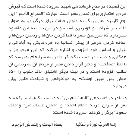
این قصیده در مدح فرمانده­ی شهید سروده شده است که قبرش
هرم و افتخاری برای تمدن مصر است، عبارت "الصراع الأحمر" این
نوع کاربرد یعنی رنگ به عنوان صفت برای درگیری، به عنوان
دلالت بر شهادت و خونریزی است، و در این بیت به این مقصود
می­پردازد که سرزمین مصر با فدا کردن جان‌ها و ریختن خون‌ها و
اضافه کردن هرمی از پیکر انسان­ها به هرم‌هایش به آبادانی و
بنیان و اساس خود افزود، و اشاره می­کند که این مهم، جز با
همکاری و دست در دست یکدیگر دادن به سرانجام نمی­رسد که
با لفظ "صافحت" و مجاز قرار دادن مصر از مردم آن به زیبایی آن
مطلب افزوده است، و در بیت دیگر اشتیاق خاک جنوب را -که
همان یمن میهن اوست- به خونخواهی و شهادت طلبی بیان
می‌دارد.
و شاعر در قصیده­ی "البعث العربی" به مناسبت کنفرانسی که سه
نفر از سران عرب؛ "امام احمد" و "جمال عبدالناصر" و"ملک
سعود" برگزار کردند، سروده شده است:
إنما العربُ ثورةٌ وحَّدَتْها
یقظةُ البعثِ و إنتفاضُ الوُجودِ