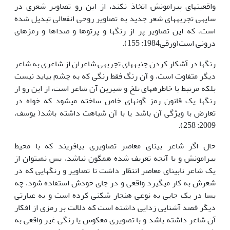
واقعیتهای پیرامونش اتخاذ نکند، از این رو تصاویر شعری در
سایه­ی تجربه­های شعر جدید به تصاویر روحی انفعالی تبدیل شده
است، که این تصاویر پر از رنگ­ها و پرتو­ها و صداها و رمزهای
درونی است(ورقی1984: 155).
رنگ­ها در آشکار کردن جنبه­های تجربه­ی شاعران از شاعری به شاعر
دیگر متفاوت است، و آن رنگ فقط رنگی که به چشم بیاید نیست
بلکه مرتبط با خاطره­های تلخ و شیرین آن شاعر است، از این رو از
رنگ­ها یک قانون رمز گونه­ای خاص ساخته می­شود که خواه در
تعارض با ویژگی آن باشد یا با آن شباهت داشته باشد( یوسف،
2009: 258).
حال اگر شاعر بینای معاصر تصاویری بیافریند که با محیط
پیرامونش و با آنچه تعریف شده همگون نباشد، پس نمی­توان از
یک شاعر نابینای معاصر انتظار داشت تا تصاویر و رنگهایی که در
شعرش به کار می­گیرد واقعی و در جای خودش استفاده شود، چه
بسا در یک جایی به نوعی هنجار شکنی کرده است و به عبارتی
دیگر قصد آشنایی زدایی داشته است که دلالت بر رمزی از افکار
آن شاعر داشته باشد و با تصویری معکوس یا رنگی غیر واقعی به