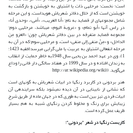
است؛ نخست: مرحله­ی ذات یا اشتیاق به خویشتن و بازگشت به
خویشتن است که از خلال دفاتر شعری­اش هویداست، و این مرحله
شامل مجموعه­ای از قصاید به نام: «أنا الغریب»، «أمی»، «وحدی أنا»
در راس آنها «أبو تمام» و «عروبة الیوم» می­باشد، مرحله­ی دوم:
مجموعه قصاید متفرقه در بین دفاتر شعری­اش چون: «الغزو مِنَ
الداخل» و «مِنْ منفی إلی منفی» است، و مرحله­ی سوم:که در آن به
مرحله­ انفعالی اشتیاق به عربیت یا ملی گرایی می­رسد(فقیه 1423:
1)، وی در عهد احمد بن یحیی سال 1948به خاطر حمایت از انقلاب
به زندان افتاده و در سال 1999 در هفتاد سالگی دار فانی را وداع
می‌گوید. ((http://ar.wikipedia.org/wiki
هنر بردونی در کاربرد رنگ­ها در ابیات شعری­اش به گونه­ای است
که نشانی از نابینایی در آن دیده نمی­شود بلکه سراینده­ی آن
ابیات فردی تیز بین است به طوری که در جهان ماده از طریق شرح
زیبایش برای رنگ و مخلوط کردن رنگهای شبیه به هم بسیار
ظریف عمل کرده است.
کارب
ست
رنگ­ها در شعر "بردونی":