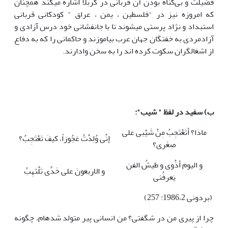
فضیلت و بی‌گناه بودن آن قربانی در کربلا اشاره می­کند همچنان
که امروزه نیز در "فلسطین ، یمن ، عراق " کودکانی قربانی
استبداد و نژاد پرستی می­شوند تا با جانفشانی خود درس آزادی و
آزادمردی به خفتگان جهان عرب بیاموزند و حاکمانی را که به دفاع
از اشغالگران سکوت کرده اند را به سخن وادارند.
ب) سفید در لفظ " شیب":
ماذا؟ أتَعْتَجِبُ مِنْ شَیْبی علی
إنِّی وُلِدْتُ عَجُوزاً، کیفَ تَعْتَجِبُ؟
صِغَری؟
و الیومَ أذْوی و طیشُ الفنِ
و الاربعونَ علی خَدِّی تَلْتَهِبُ
یَعرفُنی
(بردونی 1986،2: 257)
چرا از پیری من در شگفتی؟ من انسانی پیر متولد شده­ام، چگونه