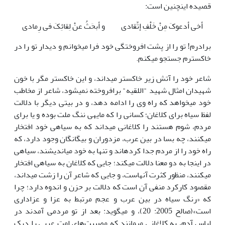
قصیده اینچنین است:
أخی أدعوکَ مِنْ خَلْفِ إتِّقادی
و أبحَثُ عنْ لِقائِکَ فی رِمادی
برادرم! تو را از پشت افروختگی خود فرا می­خوانم و دیدار تو را در
خاکسترم جستجو می­کنم.
شاعر خود را آتش زیر خاکستر می­داند، و این خاکستر مگر با خون
شهیدان امثال شهید "اللقیه" برافروخته نمی­شود، شاعر از مخاطب
خود می­خواهد که راه وی را ادامه دهد، و در بیتی دیگر با دلالت
لفظ سیاه برای کلاغان؛ کسانی را که مایه­ی ننگ ملت بوده و یا برای
مردم، شوم هستند را کلاغانی می­داند که به سیاهی خود افتخار
می­کنند، چه بسا در بین عرب، مزدوران و بیگانگان وجود دارد، که
راه خود را از مردم جدا کرده­اند و تنها به خود می­اندیشند، سیاهی
در اینجا به دو معنا دلالت می­کند؛ جایی که کلاغان به سیاهی افتخار
می­کنند، منظور کثرت آنهاست، و جایی که شاعر آن را زشت می­داند،
مقصود کارکرد منفی آن است که دلالت بر حزن و اندوه دارد؛ چرا
که «رنگ سیاه در بین عرب و عجم مرتبط به عزا و عزاداری
است»(صالح 2005: 20)، و می­گوید: بعد از تو مردمی آمدند در
لباس آدم، به کلاغانی می­مانند که مصیبت‌های امت عربی را درک