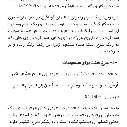
شدید، پیکار و رقابت است(لوشر،ترجمه ابی زاده 1369: 87).
"بردونی" رنگ سرخ را برای دلالت­های گوناگون در دیوان­های شعری
خود به کار گرفته است، و در تصاویر شعری­اش، رنگ سرخ وسیله­
ای است برای برانگیختن مردم و دعوت به قیام، چه به صورت
مستقیم در همان واژه­ی"حمر" و چه غیر مستقیم در چیزهایی که
به رنگ سرخ است دیده می­شود، زیرا این رنگ، رنگ زنده و پر
تحرک است.
3-1- سرخ صفت برای محسوسات؛
صافحتَ مصرَ فزِدتَ فی بنیانِها
"هرما" إلی الهرمِ الاشَمِّ الاکبَرِ
أرضُ الجنوب-و انتَ نخوةُ ثأرِها-
ظمأٌ تحنّ إلیٰ الصراعِ الاحمرِ
(بردونی 1986،1: 94)
تو به "مصر" آمدی و با اضافه کردن هرمی به آن هرم بلند و بزرگ
به بنیان آن فزونی بخشیدی/ سرزمین جنوبی که تو اسوه­ی بلند
همتیِ انقلاب آن هستی، تشنه است و به جنگی سرخ اشتیاق دارد.