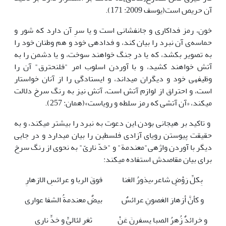
آن حریص است(یوسف 2009: 171).
خون، رمز فداکاری و جانفشانی است و یا سرِ آن دارد که شور و
حماسه‌ی آن نبرد را بیان کند، و فدادهی خود و هم وطنان خود را
به تصویر بکشد، که یا در جنگ خواهند سوخت، و یا دشمن را به
آتش خواهند کشید، و با آوردن اسلوب امر "فلنحترق" آن را
وظیفه­ی خود و دیگران می­داند، و ایستادگی را از آنان خواستار
است، و احتراق از لوازم آتش است، آتش نیز به رنگ سرخ دلالت
می­کند، «آن آتشی که رمز سلطه و رویاست»(همان: 257).
و تاکید بر هیجانی بودن ِاین دعوت به نبرد را بیشتر می­کند، و به
حقیقت پیوستن رویای آزادی فلسطین را بیان می­دارد و در جایی
دیگر با آوردن واژه­ی"معندمة" و "خدّ ناریّ" به نحوی از رنگ سرخ
برای بیان مقاصدش استفاده می­کند:
بِکلِّ رَوْضٍ شاعر ٌ یذورُ الغنا
فوقَ الربا و عرائسِ الازهارِ
و کأنَّ أزهارَ الغصونِ عرائسٌ
بیضٌ معندمةُ الشفا عواری
و خرائدٌ زُهرُ الصبا یسفرنَ عَنْ
ثغرِ لئالیٍّ و خدٍّ ناری