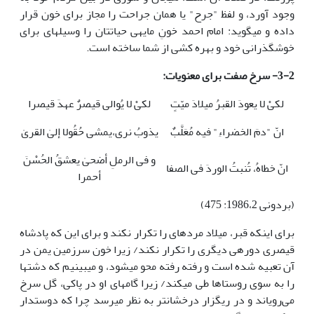
وجود آورد، و لفظ "جرح" یا همان جراحت را مجاز برای خون قرار
داده و می­گوید: امام احمد خونِ مایه­ی حیاتتان را وسیله­ای برای
خوشگذرانی خود و بهره کشی از شما ساخته است.
3-2- سرخ صفت برای معنویات:
لکیْ لا یعودَ القبرُ میلادَ میّتٍ
لکیْ لا یُوالی قیصرٌ عهدَ قیصرا
انّ "دمَ الخضراءِ" فیه مُعَلَّبٌ
یذوبُ نری،یمشی حُقُولا إلیٰ القریٰ
و فی الرملِ أضحیٰ یعشقُ الحُسْنَ
انّ خطاهُ، تُنبتُ الوردَ فی الصفا
أحمرا
(بردونی 1986،2: 475)
برای اینکه قبر، میلاد مرده­ای را تکرار نکند و برای این که پادشاه
قیصری دوره­ی دیگری را تکرار نکند/ زیرا خون سرزمین یمن در
آن تعبیه شده است و رفته رفته محو می­شود، و می­بینیم که دشت­ها
را به سوی روستاها طی می­کند/ زیرا گام­های او در پاکی، گل سرخ
می‌رویاند و در ریگزار درخشان­تر به نظر می­رسد چرا که دوستدار