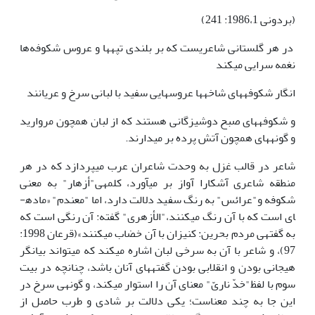
(بردونی 1986،1: 241)
در هر گلستانی شاعریست که بر بلندی تپه­ها و عروس شکوفه‌ها
نغمه سرایی می­کند
انگار شکوفه­های شاخه­ها عروس­هایی سفید با لبانی سرخ و عریانند
و شکوفه­های صبح دوشیزگانی هستند که از لبان همچون مروارید
و گونه­های همچون آتش پرده بر می­دارند.
شاعر در قالب غزل به وحدت شاعران عرب می­پردازد که در هر
منطقه شاعری آشکارا آواز بر می­آورد، کلمه­ی"أزهار" به معنی
شکوفه و"عرائس" به رنگ سفید دلالت دارد، اما "معندم" «ماده­
ای است که با آن رنگ می­کنند،"الأزهری" گفته: آن رنگی است که
به گفته­ی مردم بحرین: کنیزان با آن خضاب می­کنند»(قرعان 1998:
97)، و شاعر با آن به سرخی لبان اشاره می­کند که می­تواند بیانگر
هیجانی بودن و انقلابی بودن گفته­های آنان باشد، چنانچه در بیت
سوم با لفظ"خدّ ناریّ" معنای آن را استوار می­کند، و گونه­ی سرخ در
این جا به چند معناست؛ یکی دلالت بر شادی و طرب حاصل از