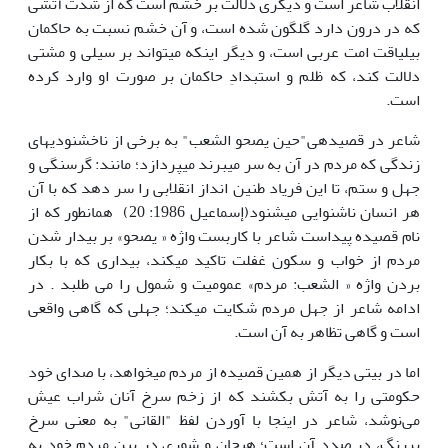
انقلاب شاعر است و دیگری دلالت بر خشم است که از شدت آتشی
که در درون دارد گلگون شده است، و آن خشم نسبت به حاکمان
بی­لیاقت امت عربی است، و دیگر اینکه می­تواند بر سیلی و مشتی
دلالت کند، که ظلم و استبدادِ حاکمان بر صورت او وارد کرده
است.
شاعر در قصیده­ی"حین یصحو الشعب" به برخی از ناخشنودی­های
زندگی که مردم در آن به سر می­برند می­پردازد؛ مانند: گرسنگی و
جهل و ستم، تا این فریاد طنین انداز انقلابی را سر دهد که با آن
هر انسان ناشنوایی می­شنود(إسماعیل 1986: 20) همانطور که از
نام قصیده پیداست شاعر با کاربست واژه « یصحو» بر بیدار شدن
مردم از خواب و سکون غفلت تاکید میکند، بیداری که با بکار
بردن واژه « الشعب: مردم» عمومیت و شمول را می طلبد . در
ادامه شاعر از جهل مردم شکایت می­کند؛ جهلی که گاهی واقعی
است و گاهی تظاهر به آن است.
اما در بیتی دیگر از همین قصیده از مردم می­خواهد، با صدای خود
حکومتی را به آتش بکشند که از زخم سرخ آنان شراب عیش
می‌نوشد، شاعر در اینجا با آوردن لفظ "القانی" به معنی سرخ
پررنگ، در صدد آن است؛ هیجان و شوری در بین مردم خود به