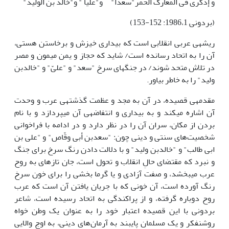
و إذکری فی المعارک الحُمر"سعداً"
و"علیاً " و"خالد بن الولید"
(بردونی 1986،1: 152-153)
ریشه­ی عربی انقلابی است که بیداری خیزش و برخاستن هستی،
آن را به اتحاد رسانده است/ شاید که حجاز و یمن میمون و مصر
در تلاش متحد شوند/ در جنگ­های سرخ "سعد" و "علیّ" و "خالدبن
ولید" را به خاطر بیاور.
مقدمه­ی قصیده، در آن به مجد و عظمت گذشته­ی عرب و وحدت
آن اشاره می­کند و به بیداری و انتفاضه­ی آن می­پردازد و با نام
بردن از مکان، سران آن را در نظر دارد و در ادامه با فراخوانی
شخصیت‌های سنتی و دینی چون: "سعدبن أبی وقّاص" و "علی بن
ابی طالب" و "خالدبن ولید" و با دلالت دادن رنگ سرخ برای جنگ
و نبرد که مقتضای حالِ انقلاب و تحول است، جان تازه­ای به روح
عرب می­بخشد، و صفت آزادی و یا گرما بخشی را برای خون سرخ
رنگ آورده است، آن خونی که با جریان یافتن آن است که عرب
روح دوباره گرفته، و از پراکندگی به اتحاد رسیده است، شاعر
بردونی با این قصیده اعتبار خود را به عنوان یک وطن خواه
روشنفکر و یک مسلمان پایبند به آرمان‌های دینی، به اوج والایی