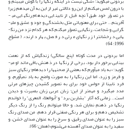
بردونی می­گوید: «شکی نیست در اینکه رنگ­ها را با گوش می­بینم و
با درون لمس می­­کنم از این رو دلالتی غیر از این به آن می­دهم زیرا
در تصوّر خود طبق آنچه قبل از نابینایی دیده­ام رنگ­هایی می­
آفرینم... حتی برای معنویاتی مثل بخشندگی و جود و عشق و ملی­
گرایی و شجاعت، رنگ­هایی تصوّر می­کنم که هر کدام نزد من رنگ­
هایی درخشان­تر از رنگ­های مرئی در فصل بهار دارند». (مشوّج
1996: 64)
اما بردونی در مدت کوتاه (پنج سالگی) زندگی­اش که از نعمت
بینایی برخوردار بود، برخی از رنگ­ها در ذهنش باقی ماند او می­
گوید: «به یاد می­آورم که بعضی از صحنه­ها را دیده­ام؛ رنگهای سبز
و قرمز و زرد، اما این رنگ­ها را به صورت واضح به یاد نمی­آورم، و
فرد نابینا از حواس خود برای به تصویر کشیدن چیزهای مرئی
مدد می­گیرد و مهم­تر از این: زبان عربی زبان بصیرت و دیدن
است... زمانی که آثار "بشاربن برد" و"أبوالعلاء المعری" را خواندم
رنگ­ها در ذهنم نمایان شد، و حالا می­توانم رنگ را از رنگ دیگر
تشخیص دهم و برای هر رنگی صفتی قرار دهم، من صدای رنگ
سبز را به عنوان صدای رقیق، و سرخ را به عنوان صدای خشن، و
سفید را به عنوان صدای آهسته می‌شنوم»(همان: 66).