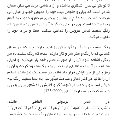
تا تو بتوانی بیان آشکاری داشته و آزاد باشی، پرنده­ی بهار، همان
شاعر است که بیان و خلوص نیت خود را مدیون خون­های مبارزانی
می­داند که در راه دفاع از وطن و بیداری مردم و دعوت به قیام
ریخته شده است. وی در بیتی دیگر با آوردن کلمه­ی "عرائس" که
رنگِ سفید لباس عروس را تداعی می­کند، معنا و مراد خود را
تقویت می­کند.
رنگ سفید بر دیگر رنگ­ها برتری زیادی دارد، چرا که در منطقِ
کسانی که با رنگ و هنر سر و کار دارند آمده؛ که رنگ سفید به هر
رنگی اضافه شود آن را از صورت اصلی خود باز می­دارد، و ادیان
مختلف نیز آن را به هاله­ای از تقدیس و تبرک محدود کرده­، و آن را
رمز پاکی از هر ناپاکی قرار داده­اند، در مسیحیت نیز مانند اسلام
آن را غالبا در کنار نماز و عبادت می­آورند، چه بسا سفید رنگ بی­
طرفی است، و بنده را از آنچه فکر و قلبش را مشغول زرق و برق
دنیا می­کند، باز می­دارد(مساوی 2009: 135).
در شعر بردونی الفاظی مانند:
«"شیب"،"إلتهاب"،"ضوء"،"نار"،"زهرة"،"صرح"،"قمرة"،"ضحی"،"
نور"،"غرّ"» با دلالت بر روشنی یا همان رنگ سفید به چشم می­