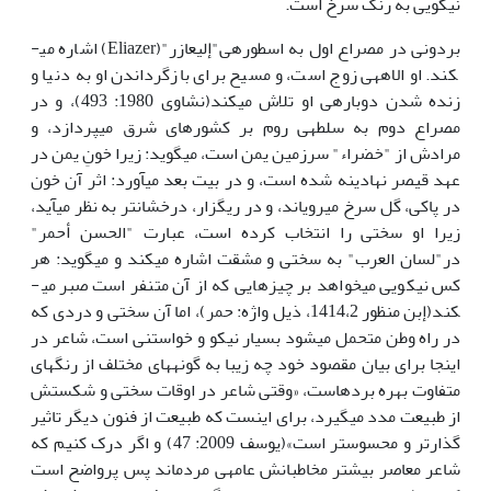
نیکویی به رنگ سرخ است.
بردونی در مصراع اول به اسطوره­ی"إلیعازر"(Eliazer) اشاره می­
کند. او الاهه­ی زوج است، و مسیح برای بازگرداندن او به دنیا و
زنده شدن دوباره­ی او تلاش می­کند(نشاوی 1980: 493)، و در
مصراع دوم به سلطه­ی روم بر کشور­های شرق می­پردازد، و
مرادش از "خضراء" سرزمین یمن است، می­گوید: زیرا خونِ یمن در
عهد قیصر نهادینه شده است، و در بیت بعد می­آورد: اثر آن خون
در پاکی، گل سرخ می­رویاند، و در ریگزار، درخشان­تر به نظر می­آید،
زیرا او سختی را انتخاب کرده است، عبارت "الحسن أحمر"
در"لسان العرب" به سختی و مشقت اشاره می­کند و می­گوید: هر
کس نیکویی می­خواهد بر چیزهایی که از آن متنفر است صبر می­
کند(إبن منظور 1414،2، ذیل واژه: حمر)، اما آن سختی و دردی که
در راه وطن متحمل می­شود بسیار نیکو و خواستنی است، شاعر در
اینجا برای بیان مقصود خود چه زیبا به گونه­های مختلف از رنگهای
متفاوت بهره برده­است، «وقتی شاعر در اوقات سختی و شکستش
از طبیعت مدد می­گیرد، برای اینست که طبیعت از فنون دیگر تاثیر
گذارتر و محسوس­تر است»(یوسف 2009: 47) و اگر درک کنیم که
شاعر معاصر بیشتر مخاطبانش عامه­ی مردم­اند پس پر­واضح است