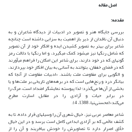
اصل مقاله
مقدمه:
بررسی جایگاه هنر و تصویر در ادبیات از دیدگاه شاعران و به
دنبال آن ناقدان از دیر باز اهمیت به سزایی داشته است چنانچه
شاعر برای بهتر به تصویر کشیدن ایده و افکار خود از آن تصویر
که شامل رنگ­ها نیز می­شود کمک می­گیرد، و اما رنگ­ها با دلالت رمز
گونه­ای که در خود دارند، برای شاعر این امکان را فراهم می­آورند
که در فضای خفقان، بتوانند به آسانی به بیان افکار خود بپردازند،
و الگویی برای مقاومت ملت باشند. «ادبیات مقاومت از آنجا که
بیانگر درد و رنج‌هایی است که در برهه‌های تاریخی بر ملت‌ها و یا
بخشی از آن‌ها می‌گذرد؛ لذا پیوسته نمایشگر اضداد است، مرگ را
در برابر حیات و آزادی را در مقابل اسارت مطرح
می‌کند»(محسنی‌نیا، 1388، 4).
شاعر معاصر عربی نیز، خیال شعری آن را وسیله­ای قرار داده، تا به
کشف عالَمی که بر آزادی ابداعی کامل است برسد و در این خیال
خلّاق اصرار دارد تا تصاویرش را خودش بیافریند و آن را از