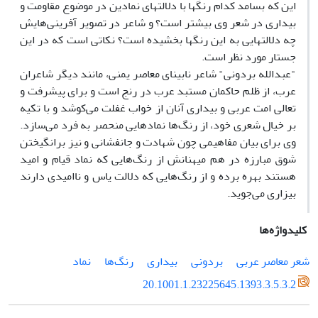
این که بسامد کدام رنگها با دلالتهای نمادین در موضوع مقاومت و
بیداری در شعر وی بیشتر است؟ و شاعر در تصویر آفرینی‌هایش
چه دلالتهایی به این رنگها بخشیده است؟ نکاتی است که در این
جستار مورد نظر است.
"عبدالله بردونی" شاعر نابینای معاصر یمنی، مانند دیگر شاعران
عرب، از ظلم حاکمان مستبد عرب در رنج است و برای پیشرفت و
تعالی امت عربی و بیداری آنان از خواب غفلت می‌کوشد و با تکیه
بر خیال شعری خود، از رنگ‌ها نمادهایی منحصر به فرد می‌سازد.
وی برای بیان مفاهیمی چون شهادت و جانفشانی و نیز برانگیختن
شوق مبارزه در هم میهنانش از رنگ‌هایی که نماد قیام و امید
هستند بهره برده و از رنگ‌هایی که دلالت یاس و ناامیدی دارند
بیزاری می‌جوید.
کلیدواژه‌ها
شعر معاصر عربی
بردونی
بیداری
رنگ‌ها
نماد
20.1001.1.23225645.1393.3.5.3.2