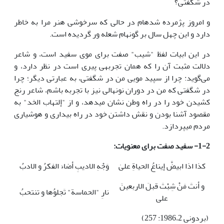
در شگفتی؟
و امروز پژمرده شده­ام در حالی که سرخوشی هنر مرا به خاطر
دارد و این چهل سال بر گونه­ام شعله ور گردیده است.
در این ابیات لفظ "شیب" صفت برای موی سفید است، و شاعر
دلالت مثبت آن را که همان تجربه­ی پیری است در نظر دارد، و
می‌گوید: چرا از سپید مویی من در شگفتی، به عبارتی دیگر؛ چرا
در شگفتی که من در دوران نونهالی نیز با تجربه باشم، شاعر رنج
کشیدن خود را در راه وطن نشان می­دهد، و از "إلتهاب الخد" به
مقصود آشنا بودن و نقش داشتن خود در راه بیداری و هوشیاری
مردم می­پردازد.
1-2- سفید صفت برای معنویات:
کذا اذا ابیضَّ إیناعُ الحیاةِ علیٰ
وَجْهِ الادیبِ أضاءَ الفکرُ و الادبُ
و أنتَ مَنْ شِبْتَ قبلَ الاربعینَ
نارِ "الحماسة" تَجلوُها و تنتحبُ
علی
(بردونی 1986،2: 257)