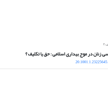
 ؟
زنان در موج بیداری اسلامی : حق یا تکلیف ؟
20.1001.1.23225645.