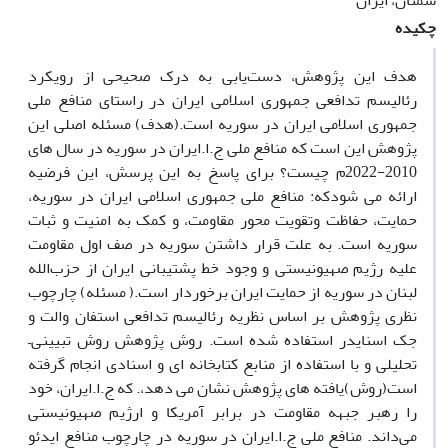
سمنان، ایران
چکیده
هدف این پژوهش، دست‌یابی به درک صحیحی از رویکرد
رئالیسم تدافعی جمهوری اسلامی ایران در راستای منافع ملی
جمهوری اسلامی ایران در سوریه است.(هدف) مسئله اصلی این
پژوهش این است که منافع ملی ج.ا.ایران در سوریه در سال های
2010-2022م چیست؟ برای پاسخ به این پرسش، این فرضیه
ارائه می شودکه: منافع ملی جمهوری اسلامی ایران در سوریه،
حمایت، حفاظت وتقویت محور مقاومت، و کمک به امنیت و ثبات
سوریه است. به علت قرار داشتن سوریه در صف اول مقاومت
علیه رژیم صهیونیستی و وجود خط پشتیبانی ایران از حزب‌الله
لبنان در سوریه از حمایت ایران برخوردار است.( مسئله) چارچوب
نظری پژوهش بر اساس نظریه رئالیسم تدافعی استفان والت و
جک اسنایدر استفاده شده است. روش پژوهش روش تبیینی–
تحلیلی و با استفاده از منابع کتابخانه ای و اسنادی انجام گرفته
است(روش)یافته های پژوهش نشان می دهد،. که ج.ا.ایران، خود
را رهبر جبهه مقاومت در برابر آمریکا و ارژیم صهیونیستی
می‌داند. منافع ملی ج.ا.ایران در سوریه در چارچوب منافع ایدئو