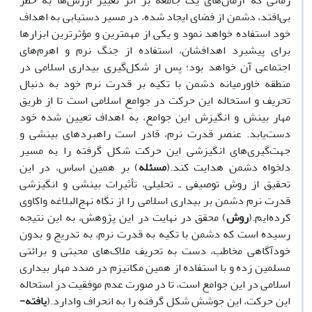
زمانی که آرمان­‌های یک جامعه بر اثر تغییر ارزش­‌ها به خطر
بی‌افتد، دشمن از فضای ایجاد شده، در مسیر دستیابی به اهداف
خود استفاده خواهد نمود و یکی از مهم­ترین و مؤثرترین ابزارها
برای پیشبرد اهدافشان، استفاده از جنگ نرم و اهرم­‌های
اجتماعی آن خواهد بود؛ پس از شکل­‌گیری بیداری اسلامی در
منطقه خاورمیانه دشمن با تکیه بر قدرت نرم خود به دنبال
تحریف و استحاله این حرکت در جوامع اسلامی است تا از طریق
مهار بینش و انگیزش این جوامع، به اهداف تعیین شده خود
دست‌یابد. عنصر قدرت نرم، قادر است راهبردهای بینشی و
جهت­‌گیری­‌های انگیزشی این حرکت شکل گرفته را به مسیر
دلخواه دشمن هدایت کند.(
مسئله
) بر همین اساس، در این
تحقیق از روش توصیفی ـ تحلیلی، تأثیرات بینشی و انگیزشی
قدرت نرم دشمن بر بیداری اسلامی را از نگاه نهج‌­البلاغه واکاوی
کرده‌ایم.(
روش
) محقق در نهایت در این پژوهش، به این نتیجه
رسیده است که دشمن با تکیه به قدرت نرم، به تدریج و بدون
خودآگاهی مخاطب، دست به تحریف ملاک­‌های محبتی و برائتی
مسلمین زده و با استفاده از همین مکانیزم در صدد مهار بیداری
اسلامی در این جوامع است، تا در صورت عدم موفقیت در استحاله
این حرکت، این جوشش شکل گرفته را به انحراف وادارد.(
یافته‌­