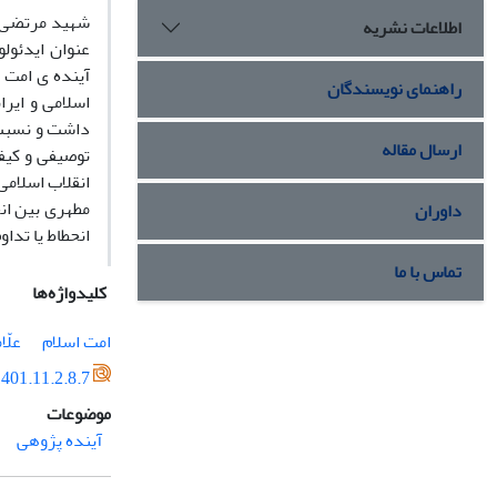
شهید مرتضی م
اطلاعات نشریه
عنوان ایدئولو
آینده ی امت ا
راهنمای نویسندگان
اسلامی و ایرا
داشت و نسبت 
ارسال مقاله
توصیفی و کیف
انقلاب اسلامی
مطهری بین انح
داوران
انحطاط یا تداو
تماس با ما
کلیدواژه‌ها
امت اسلام
علّ
401.11.2.8.7
موضوعات
آینده پژوهی