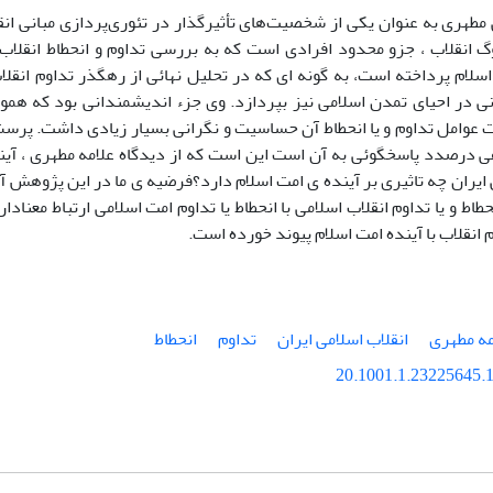
طهری به عنوان یکی از شخصیت‌های تأثیرگذار در تئوری‌پردازی مبانی انق
گ انقلاب ، جزو محدود افرادی است که به بررسی تداوم و انحطاط انقلاب ا
سلام پرداخته است، به گونه ای که در تحلیل نهائی از رهگذر تداوم انقلاب
نی در احیای تمدن اسلامی نیز بپردازد. وی جزء اندیشمندانی بود که همو
عوامل تداوم و یا انحطاط آن حساسیت و نگرانی بسیار زیادی داشت. پر
ی درصدد پاسخگوئی به آن است این است که از دیدگاه علامه مطهری ، آین
 ایران چه تاثیری بر آینده ی امت اسلام دارد؟فرضیه ی ما در این پژوهش آ
طاط و یا تداوم انقلاب اسلامی با انحطاط یا تداوم امت اسلامی ارتباط معنادا
م انقلاب با آینده امت اسلام پیوند خورده است.
امه مطهری
انقلاب اسلامی ایران
تداوم
انحطاط
20.1001.1.23225645.1