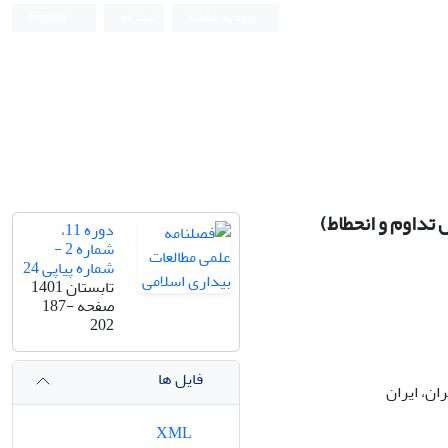
ورود به سامانه
ثبت نام
English
 تداوم و انحطاط)
دوره 11،
شماره 2 -
شماره پیاپی 24
تابستان 1401
صفحه
187-
202
فایل ها
ان، ایران
XML