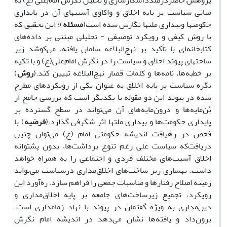
پژوهش حاضردرصددآشکارسازی و تحلیل نگرش امام‌‎علی (ع) ‌‌به
‌مبانی سیاست بر پایه اخلاق و واکاوی آسیب‎های آن در پایداری
حکومتها وبیداری ملتها نگارش شده است(
مسئله
)؛ این تحقیق ‌‌‌‌‌‌که
با روش کیفی و رویکرد توصیفی - تحلیلی مبتنی بر داده‌های
کتابخانه‌ای با تأکید بر نهج‌البلاغه سامان یافته، می‌کوشد زیر
ساخت‎های پیوند اخلاق و سیاست را در نگرش امام‌علی(ع) و با تکیه
بر خطبه‌ها، نامه‌ها و کلمات قصار نهج‌البلاغه تبیین کند.(
روش
)
نگره سیاست بر پایه اخلاق به ‌عنوان یکی از رویکردهای مطرح
‌شده در پیوند این دو مقوله با یکدیگر ‌است که بررسی جامع از
بُن‌مایه‌ها و درون‌مایه‌های آن می‌تواند در سطح گسترده بر
پایداری حکومت‌ها و بیداری ملتها اثر شگرفی گذارد.(
فرضیه
) با
فحص در رهیافت اندیشه حکومتی امام (ع) می‌توان چنین
دریافت‌‌‌‌‌‌که سیاست علی ‌رغم تنوع برداشت‌ها، بدون پشتوانه
اخلاق آسیب‌های مختلف فردی و اجتماعی را به ‌همراه خواهد
داشت. بهسازی زیر ساخت‌های اخلاق‌‌مداری درسیاست می‌تواند
زمینه اصلاح رفتارها و مناسبات جمعی را فراهم سازد. ره‌آورد این
رویکرد، تجمیع زیرساخت‌های جامعه بر پایه اخلاق‌‌مداری و
دین‌مداری به ‌ویژه گفتمان در پیوند با نهاد زمامداری است.
برون‌داد و یافته‌ها نشان می‌دهد در اندیشه امام نگرش