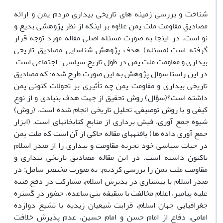
شناخت و بررسی زمینه ‏های تاریخی بیداری مردم یمن و ارائه
مصادیقِ مقاومت ملت یمن علاوه بر اینکه از نظر پژوهشی بدیع و
نو است، در اینجا به صورت مسئله اصلی مقاله مورد توجه قرار
گرفته است.(مسئله) هدف پژوهش شناسایی مصادیق تاریخی
بیداری و مقاومت ملت یمن در طول تاریخ سیاسی- اجتماعی است.
در این راستا سوال پژوهش به این صورت طرح شده؛ که مصادیق
تاریخی بیداری و مقاومت یمن چه تأثیری بر تحولات کنونی یمن
داشته است؟(سؤال) روش تحقیق از جهت هدف بنیادی و از نوع
کیفی و با روش توصیفی– تحلیل تاریخی انجام شده است. (روش)
شیوه جمع آوری، فیش برداری از منابع کتابخانه‏ای است. (ابزار
جمع آوری داده ها) یافته‏های مقاله حاکی از آن است که ملت یمن
در حیات سیاسی خود تجربه مقاومت و بیداری را از صدر اسلام
تاکنون داشته است. در این مقاله مصادیق تاریخی بیداری و
مقاومت ملت یمن را بررسی کردیم. به صورت مختصر شامل: در
صدر اسلام با پیشتازی در پذیرش اسلام، مشارکت در دفع فتنه
علیه پیامبر، اعلام مخالفت با سقیفه بنی ساعده، حضور در گستره
جغرافیایی جهان اسلام، قرابت شیعیان زیدیه با تشیع دوازده
امامی، دفاع از امام حسن و امام حسین، عدم پذیرش خلافت