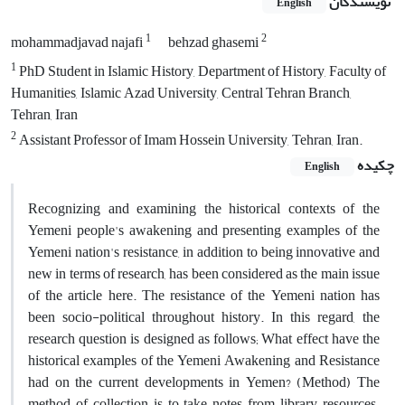
نویسندگان
English
1
2
mohammadjavad najafi
behzad ghasemi
1
PhD Student in Islamic History, Department of History, Faculty of
Humanities, Islamic Azad University, Central Tehran Branch,
Tehran, Iran
2
Assistant Professor of Imam Hossein University, Tehran, Iran.
چکیده
English
Recognizing and examining the historical contexts of the
Yemeni people's awakening and presenting examples of the
Yemeni nation's resistance, in addition to being innovative and
new in terms of research, has been considered as the main issue
of the article here. The resistance of the Yemeni nation has
been socio-political throughout history. In this regard, the
research question is designed as follows; What effect have the
historical examples of the Yemeni Awakening and Resistance
had on the current developments in Yemen? (Method) The
method of collection is to take notes from library resources.