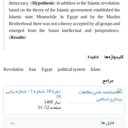
democracy. (
Hypothesis
), in addition to the Islamic revolution,
based on the theory of the Islamic government, established the
Islamic state; Meanwhile, in Egypt and by the Muslim
Brotherhood, there was not a theory accepted by all groups and
emerged from the Sunni intellectual and jurisprudence.
(
Results
)
کلیدواژه‌ها
English
Revolution
Iran
Egypt
political system
Islam
مراجع
دوره 10، شماره 1 - شماره پیاپی
19
بهار 1400
صفحه
31-52
فایل ها