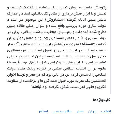
پژوهش حاضر به روش کیفی و با استفاده از تکنیک توصیف و
تحلیل و با ابزار فیش برداری از منابع کتابخانه‏ای، اسناد و مدارک
معتبر علمی انجام گرفته است.(
روش
) این موضوع در امتداد
دولت سازی مورد بررسی واقع شده و سوال اصلی مقاله چنین
مطرح شده که؛ علت و زمینه‏های موفقیت نهضت اسلامی ایران در
دولت سازی و ناکامی اخوان المسلمین چه بود و عوامل موثر بر آن
کدامند؟(
مسئله
) مفروضه پژوهش این است که نظام برآمده از
نهضت اسلامی در ایران مبتنی بر اصول اسلامی و مردمسالاری
دینی عمل کرده و اخوان المسلمین مصر چنین نبوده و در برپایی
نظام سیاسی با ابزارهای دموکراسی نیز ناموفق بود.(
فرضیه
)
علاوه بر آن انقلاب اسلامی مبتنی بر نظریه ولایت فقیه دولت
اسلامی را تاسیس کرد؛ این در حالی بود که در مصر و توسط اخوان
المسلمین یک نظریه مورد قبول همه گرو‏ها و برخاسته از منظومه
فکری و فقهی اهل سنت شکل نگرفته بود.(
یافته
)
کلیدواژه‌ها
انقلاب
ایران
مصر
نظام سیاسی
اسلام