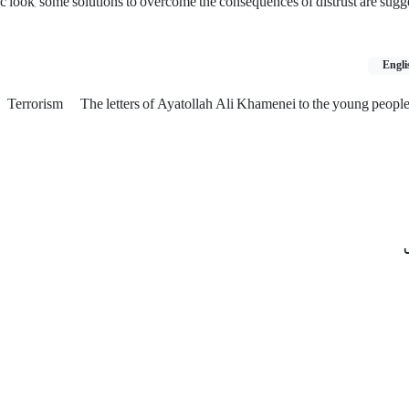
ic look, some solutions to overcome the consequences of distrust are sugg
Engli
Terrorism
The letters of Ayatollah Ali Khamenei to the young people