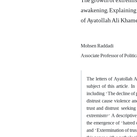
The growth of extremism
awakening; Explaining t
of Ayatollah Ali Kham
Mohsen Raddadi
Associate Professor of Politi
The letters of Ayatollah
subject of this article. I
including "The decline of p
distrust cause violence a
trust and distrust, seekin
extremism?" A descriptive-a
the emergence of "hatred o
and "Extermination of trust