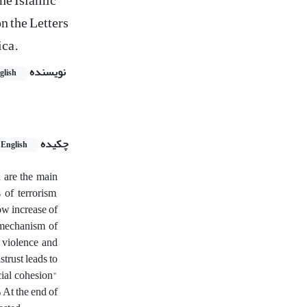
the Islamic
n the Letters
ica.
نویسنده
glish
چکیده
English
 are the main
 of terrorism,
how increase of
e mechanism of
o violence and
trust leads to
cial cohesion"
» At the end of