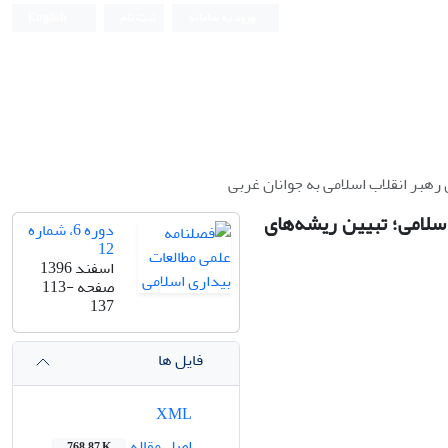
ورود به سامانه
ثبت نام
English
رهبر انقلاب اسلامی به جوانان غربی
اسلامی؛ تبیین ریشه‌های
دوره 6، شماره
12
اسفند 1396
صفحه
113-
137
فایل ها
XML
اصل مقاله
768.87 K