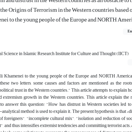
 and distrust in the Western countries as an obstacle to 
he Origins of Terrorism in the Western countries based o
enei to the young people of the Europe and NORTH Amer
En
cal Science in Islamic Research Institute for Culture and Thought (IICT)
 Ali Khamenei to the young people of the Europe and NORTH America
n these two letters, some causes and factors are mentioned as the roots
olitical trust in the Western countries." This article attempts to explain 
nd extremism growth in the Western countries. This article explain th
g to answer this question: "How has distrust in Western societies led t
nalytical method is used to explain it. The present hypothesis is that «dis
f foreigners", "incomplete cultural mix", "isolation and reduction of so
", and thus intensifies extremist tendencies and committing terrorist acts.