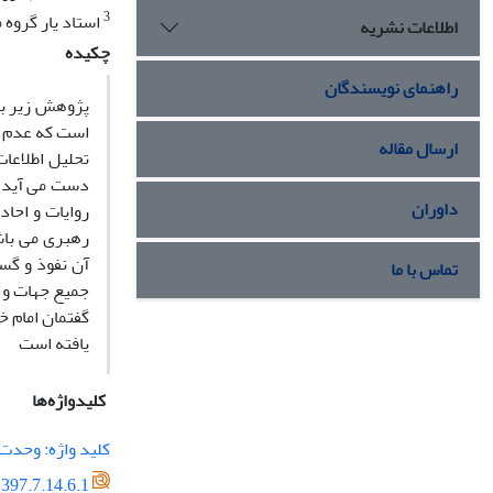
3
استاد یار گروه م
اطلاعات نشریه
چکیده
راهنمای نویسندگان
پژوهش زیر با
است که عدم ت
ارسال مقاله
تحلیل اطلاعات
دست می آید و
داوران
روایات و احا
رهبری می باش
آن نفوذ و گس
تماس با ما
جمیع جهات و ا
گفتمان امام خ
یافته است
کلیدواژه‌ها
کلید واژه: وحدت 
397.7.14.6.1