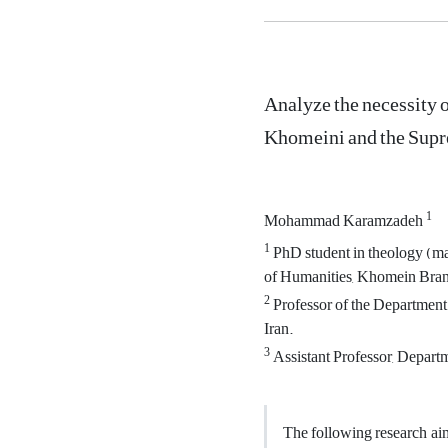
Analyze the necessity o
Khomeini and the Sup
1
Mohammad Karamzadeh
1
PhD student in theology (maj
of Humanities, Khomein Branc
2
Professor of the Department 
Iran.
3
Assistant Professor, Departm
The following research aims