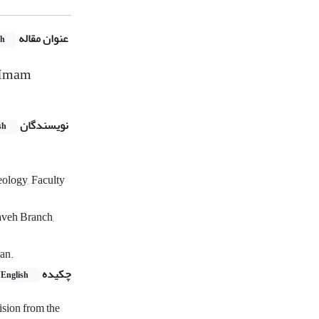
عنوان مقاله
sh
f Imam
نویسندگان
sh
eology, Faculty
Saveh Branch,
ran.
چکیده
English
ision from the