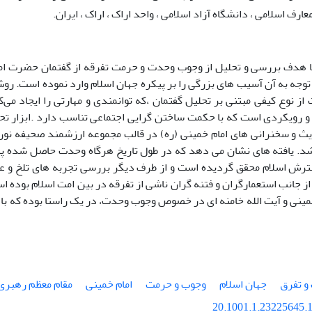
عارف اسلامی ، دانشگاه آزاد اسلامی ، واحد اراک ، اراک ، ایران.
 هدف بررسی و تحلیل از وجوب وحدت و حرمت تفرقه از گفتمان حضرت امام
وجه به آن آسیب های بزرگی را بر پیکره جهان اسلام وارد نموده است. رو
 از نوع کیفی مبتنی بر تحلیل گفتمان ،که توانمندی و مهارتی را ایجاد می‌
 رویکردی است که با حکمت ساختن گرایی اجتماعی تناسب دارد .ابزار تح
دیث و سخنرانی های امام خمینی (ره) در قالب مجموعه ارزشمند صحیفه نور
د. یافته های نشان می دهد که در طول تاریخ هرگاه وحدت حاصل شده پی
ترش اسلام محقق گردیده است و از طرف دیگر بررسی تجربه های تلخ و عب
ز جانب استعمارگران و فتنه گران ناشی از تفرقه در بین امت اسلام بوده 
مینی و آیت الله خامنه ای در خصوص وجوب وحدت، در یک راستا بوده که با 
و تفرق
جهان اسلام
وجوب و حرمت
امام خمینی
مقام معظم رهبری
20.1001.1.23225645.1