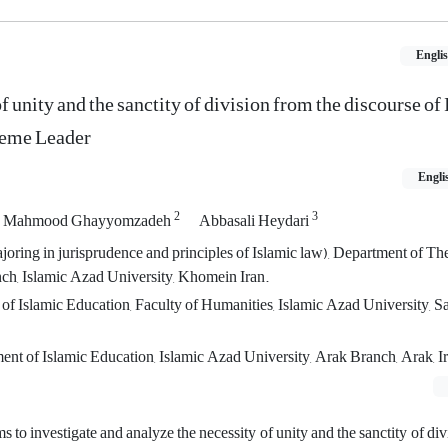
Engli
f unity and the sanctity of division from the discourse o
reme Leader
Engli
2
3
Mahmood Ghayyomzadeh
Abbasali Heydari
oring in jurisprudence and principles of Islamic law), Department of Th
h, Islamic Azad University, Khomein Iran.
of Islamic Education, Faculty of Humanities, Islamic Azad University, 
ent of Islamic Education, Islamic Azad University, Arak Branch, Arak, I
 to investigate and analyze the necessity of unity and the sanctity of div