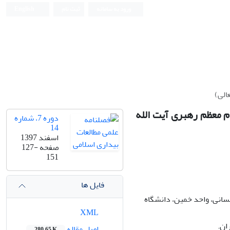
ورود به سامانه
ثبت نام
English
الی)
م معظم رهبری آیت الله
دوره 7، شماره
14
اسفند 1397
صفحه
127-
151
فایل ها
سانی، واحد خمین، دانشگاه
XML
ان.
اصل مقاله
280.65 K