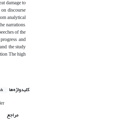
reat damage to
d on discourse
from analytical
he narrations,
peeches of the
 progress and
and, the study
ition The high
کلیدواژه‌ها
sh
er
مراجع