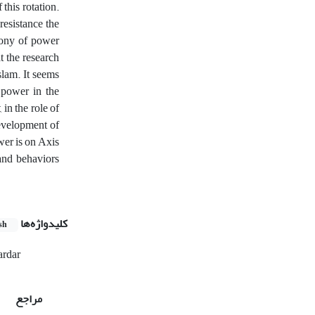
this rotation.
resistance the
mony of power
t the research
slam. It seems
d power in the
in the role of
development of
wer is on Axis
 and behaviors
کلیدواژه‌ها
sh
ardar
مراجع