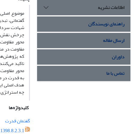
اطلاعات نشریه
موضوع اصلی ا
گفتمانی، تبد
راهنمای نویسندگان
شهادت سردار 
چرخش نقش مه
ارسال مقاله
محور مقاومت 
مقاومت در من
که پژوهش‌های
داوران
تاکید می‌کنن
محور مقاومت 
تماس با ما
به قدرت در مح
هدف اصلی این
چه استراتژی‌ه
کلیدواژه‌ها
گفتمان قدرت
1398.8.2.3.1