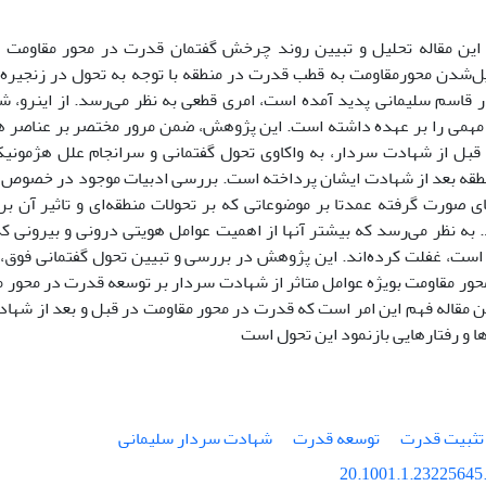
ین مقاله تحلیل و تبیین روند چرخش گفتمان قدرت در محور مقاومت ا
یل‌شدن محورمقاومت به قطب قدرت در منطقه با توجه به تحول در زنجیره 
قاسم سلیمانی پدید آمده است، امری قطعی به نظر می‌رسد. از اینرو، ش
می را بر عهده داشته است. این پژوهش، ضمن مرور مختصر بر عناصر ه
قبل از شهادت سردار، به واکاوی تحول گفتمانی و سرانجام علل هژمون
طقه بعد از شهادت ایشان پرداخته ‌است. بررسی ادبیات موجود در خصوص 
 صورت گرفته عمدتا بر موضوعاتی که بر تحولات منطقه‌ای و تاثیر آن ب
د. به نظر می‌رسد که بیشتر آنها از اهمیت عوامل هویتی درونی و بیرونی
است، غفلت کرده‌اند. این پژوهش در بررسی و تبیین تحول گفتمانی فوق
ور مقاومت بویژه عوامل متاثر از شهادت سردار بر توسعه قدرت در محور مق
 مقاله فهم این امر است که قدرت در محور مقاومت در قبل و بعد از شهاد
ا و رفتارهایی بازنمود این تحول است
تثبیت قدرت
توسعه قدرت
شهادت سردار سلیمانی
20.1001.1.23225645.