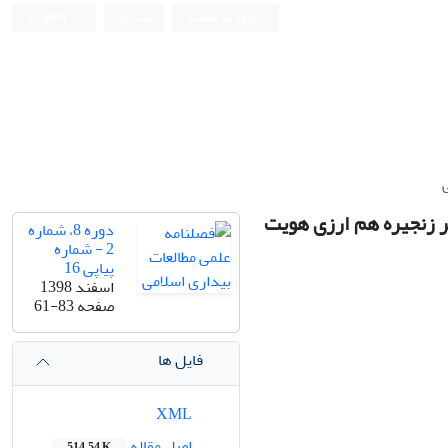
ورود به سامانه
ثبت نام
English
ر زنجیره هم ارزی هویت
دوره 8، شماره
2 - شماره
پیاپی 16
اسفند 1398
صفحه
61-83
فایل ها
XML
اصل مقاله
514.54 K