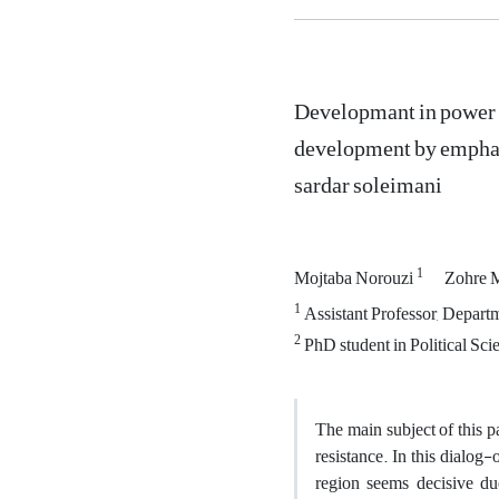
Developmant in power D
development by emphasi
sardar soleimani
1
Mojtaba Norouzi
Zohre 
1
Assistant Professor, Departm
2
PhD student in Political Scie
The main subject of this pa
resistance. In this dialog
region seems decisive due