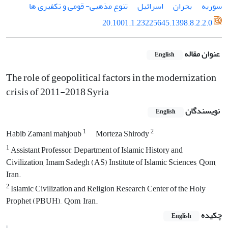
سوریه
بحران
اسرائیل
تنوع مذهبی- قومی و تکفیری ها
20.1001.1.23225645.1398.8.2.2.0
عنوان مقاله
English
The role of geopolitical factors in the modernization
crisis of 2011-2018 Syria
نویسندگان
English
1
2
Habib Zamani mahjoub
Morteza Shirody
1
Assistant Professor, Department of Islamic History and
Civilization, Imam Sadegh (AS) Institute of Islamic Sciences, Qom,
Iran.
2
Islamic Civilization and Religion Research Center of the Holy
Prophet (PBUH),, Qom, Iran.
چکیده
English