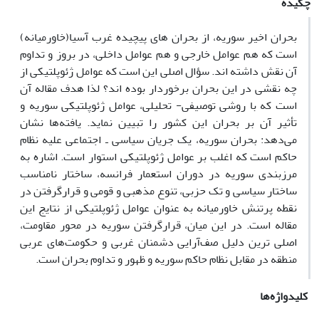
چکیده
بحران اخیر سوریه، از بحران های پیچیده غرب آسیا(خاورمیانه)
است که هم عوامل خارجی و هم عوامل داخلی، در بروز و تداوم
آن نقش داشته اند. سؤال اصلی این است که عوامل ژئوپلتیکی از
چه نقشی در این بحران برخوردار بوده اند؟ لذا هدف مقاله آن
است که با روشی توصیفی- تحلیلی، عوامل ژئوپلتیکی سوریه و
تأثیر آن بر بحران این کشور را تبیین نماید. یافته‌ها نشان
می‌دهد: بحران سوریه، یک جریان سیاسی ـ اجتماعی علیه نظام
حاکم است که اغلب بر عوامل ژئوپلتیکی استوار است. اشاره به
مرزبندی سوریه در دوران استعمار فرانسه، ساختار نامناسب
ساختار سیاسی و تک حزبی، تنوع مذهبی و قومی و قرارگرفتن در
نقطه پرتنش خاورمیانه به عنوان عوامل ژئوپلتیکی از نتایج این
مقاله است. در این میان، قرارگرفتن سوریه در محور مقاومت،
اصلی ترین دلیل صف‌آرایی دشمنان غربی و حکومت‌های عربی
منطقه در مقابل نظام حاکم سوریه و ظهور و تداوم بحران است.
کلیدواژه‌ها