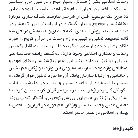
وحدت اسلامی یکی از مسائل بسیار مهم و در عین حال حساسی
است که بالاخص در جهان اسلام حائز اهمیت است. با توجه به این
که طرح یک موضوع، قبل از هرچیز نیازمند شفاف سازی درباره
معناشناسی موضوع و بیان گستره ی آن است، این پژوهش در
صدد است تا با روش اسنادی- کتابخانه ای و با پیمایش مراحل سه
گانه توصیف، تحلیل و تبیین، واژه وحدت در قرآن کریم را مورد
واکاوی قرار داده و از سوی دیگر، به دلیل تاثیرات متقابلی که بین
وحدت و بیداری اسلامی وجود دارد، به کشف رابطه معناشناختی
بین آن دو نیز بپردازد. بنابراین ضمن بازشناسی معنای لغوی و
اصطلاحی واژه وحدت، ارتباط مفهومی این واژه با واژگان هم نشین
و جانشین و ارتباط سازمان یافته آن ها مورد تحلیل قرار گرفته، و
سپس با استفاده از قاعده سیاق و دقت در مقتضیات آیات،‌
چگونگی کاربرد واژه وحدت در سراسر قرآن کریم تبیین گردیده
است. یکی از نتایج مهم این بررسیِ توصیفی،‌ آشکار شدن پیوند
معناییِ عمیقِ وحدت با سایر واژگان هم حوزه در قرآن و بالاخص با
بیداری اسلامی در عصر حاضر است.
کلیدواژه‌ها