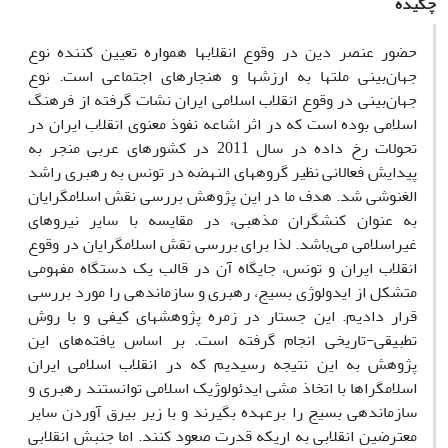
چکیده
حضور عنصر دین در وقوع انقلابها همواره تعیین کننده نوع
جهان‌بینی ملتها به ارزشها و هنجارهای اجتماعی است. نوع
جهان‌بینی در وقوع انقلاب اسلامی ایران نشات گرفته از فرهنگ
اسلامی بوده است که در اثر اشاعه نفوذ معنوی انقلاب ایران در
تحولات رخ داده در سال 2011 در کشورهای عربی منجر به
پیدایش فعالانی نظیر گروههای النهضه در تونس به رهبری راشد
الغنوشی شد. هدف ما در این پژوهش بررسی نقش اسلامگرایان
به عنوان کنشگران مذهبی، در مقایسه با سایر نیروهای
غیر‌اسلامی می‌باشد. لذا برای بررسی نقش اسلامگرایان در وقوع
انقلاب ایران و تونس، جایگاه آن در قالب یک دستگاه مفهومی
متشکل از ایدولوژی بسیج، رهبری و سازماندهی را مورد بررسی
قرار دادیم. این جستار در زمره پژوهشهای کیفی و با روش
تطبیقی-تاریخی انجام گرفته است. بر اساس یافته‌های این
پژوهش به این نتیجه رسیدیم که در انقلاب اسلامی ایران
اسلامگراها با اتخاذ مشی ایدئولوژیک اسلامی توانستند رهبری و
سازماندهی بسیج را برعهده بگیرند و با زیر بیرق آوردن سایر
معترضین انقلابی به اریکه قدرت صعود کنند. اما جنبش انقلابی