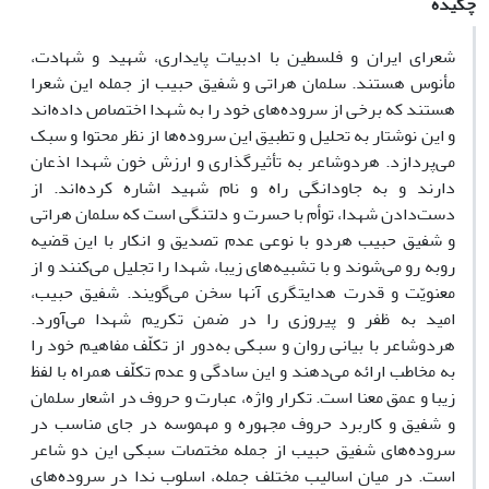
چکیده
شعرای ایران و فلسطین با ادبیات پایداری، شهید و شهادت،
مأنوس هستند. سلمان هراتی و شفیق حبیب از جمله این شعرا
هستند که برخی از سروده‌های خود را به شهدا اختصاص داده‌اند
و این نوشتار به تحلیل و تطبیق این سروده‌ها از نظر محتوا و سبک
می‌پردازد. هردوشاعر به تأثیرگذاری و ارزش خون شهدا اذعان
دارند و به جاودانگی راه و نام شهید اشاره کرده‌اند. از
دست‌دادن شهدا، توأم با حسرت و دلتنگی است که سلمان هراتی
و شفیق حبیب هردو با نوعی عدم تصدیق و انکار با این قضیه
روبه رو می‌شوند و با تشبیه‌های زیبا، شهدا را تجلیل می‌کنند و از
معنویّت و قدرت هدایتگری آنها سخن می‌گویند. شفیق حبیب،
امید به ظفر و پیروزی را در ضمن تکریم شهدا می‌آورد.
هردوشاعر با بیانی روان و سبکی به‌دور از تکلّف مفاهیم خود را
به مخاطب ارائه می‌دهند و این سادگی و عدم تکلّف همراه با لفظ
زیبا و عمق معنا است. تکرار واژه، عبارت و حروف در اشعار سلمان
و شفیق و کاربرد حروف مجهوره و مهموسه در جای مناسب در
سروده‌های شفیق حبیب از جمله مختصات سبکی این دو شاعر
است. در میان اسالیب مختلف جمله، اسلوب ندا در سروده‌های