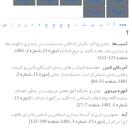
دوره 2
دوره 1
همه
آ
ا
ب
پ
ت
ث
ج
چ
ح
خ
د
ذ
ر
ز
ژ
س
آ
آسیب‌ها
مبانی و آثار نگرش اخلاقی به سیاست در پایداری حکومت‌ها‌
و بیداری ملت ها با تأکید بر نهج البلاغه
[دوره 11، شماره 2، 1401،
صفحه 123-153]
آمریکای لاتین
مقایسه الهیات رهایی بخش آمریکای لاتین و الهیات
رهایی بخش شیعی از حیث چشم انداز عملی
[دوره 11، شماره 3،
1401، صفحه 55-84]
آموزه مهدوی
نقش و جایگاه آموزه‌های مهدویت در تحقّق اهداف
بیانیه گام دوم انقلاب اسلامی (با تأکید بر آموزه عدالت)
[دوره 11،
شماره 1، 1401، صفحه 7-27]
آیه
تصویرپردازی از آینده بیداری اسلامی بر اساس ماجرای طالوت
(ع) در قرآن
[دوره 11، شماره 3، 1401، صفحه 109-132]