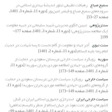
سمیح صباغ
رهیافت تطبیقی تبلور اندیشۀ بیداری اسلامی در
سروده‌های سمیح صباغ و قیصر امین‌پور
[دوره 11، شماره 3، 1401،
صفحه 27-53]
سنتزپژوهی
تبیین الگوی مدیریتی شهید سلیمانی در جبهه مقاومت
(یک مطالعه سنتزپژوهی)
[دوره 11، شماره 3، 1401، صفحه 177-
199]
سنت نبوی
أجر جهاد و مقاومت از گام نخست تا پسا شهادت در حدیث
امام رضا علیه السلام
[دوره 11، شماره 2، 1401]
سوریه
رویکرد سیاست خارجی عربستان سعودی در حمایت از
گروه‌های تکفیری-جهادی (مطالعه موردی بحران سوریه)
[دوره 11،
شماره 1، 1401، صفحه 149-173]
سیاست خارجی
رویکرد سیاست خارجی عربستان سعودی در حمایت
از گروه‌های تکفیری-جهادی (مطالعه موردی بحران سوریه)
[دوره 11،
شماره 1، 1401، صفحه 149-173]
سیاست خارجی ایران
استراتژی جمهوری اسلامی ایران در قبال
کشورهای محور تحت نفوذ در جهان اسلام از منظر رئالیسم تدافعی(
واکاوی بحران عراق و سوریه )
[دوره 11، شماره 1، 1401، صفحه 99-