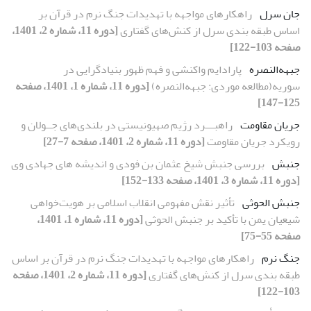
جان سرل
راهکارهای مواجهه با تهدیدات جنگ نرم در قرآن بر
اساس طبقه بندی سرل از کنش‌های گفتاری
[دوره 11، شماره 2، 1401،
صفحه 103-122]
جبهه‌النصره
پارادایم واکنشی و فهم ظهور بنیاد‌گرایی در
سوریه(مطالعه موردی: جبهه‌النصره)
[دوره 11، شماره 1، 1401، صفحه
125-147]
جریان مقاومت
راهبـــرد رژیم صهیونیستی در بلندی‌های جــولان و
رویکرد جریان مقاومت
[دوره 11، شماره 2، 1401، صفحه 7-27]
جنبش
بررسی جنبش شیخ عثمان بن فودی و اندیشه های جهادی وی
[دوره 11، شماره 3، 1401، صفحه 133-152]
جنبش الحوثی
تأثیر نقش مفهومی انقلاب اسلامی بر هویت‌خواهی
شیعیان یمن با تأکید بر جنبش الحوثی
[دوره 11، شماره 1، 1401،
صفحه 55-75]
جنگ نرم
راهکارهای مواجهه با تهدیدات جنگ نرم در قرآن بر اساس
طبقه بندی سرل از کنش‌های گفتاری
[دوره 11، شماره 2، 1401، صفحه
103-122]