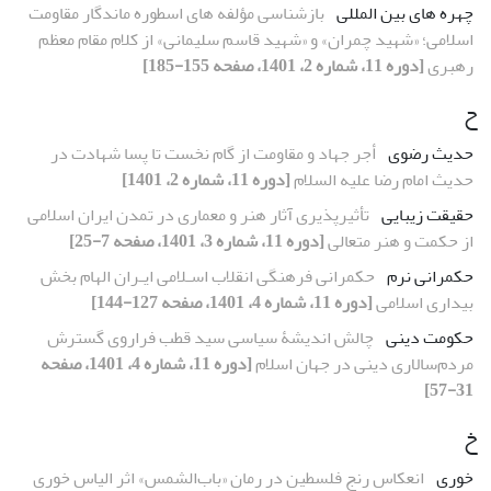
چهره های بین المللی
بازشناسی مؤلفه های اسطوره ماندگار مقاومت
اسلامی؛ «شهید چمران» و «شهید قاسم سلیمانی» از کلام مقام معظم
رهبری
[دوره 11، شماره 2، 1401، صفحه 155-185]
ح
حدیث رضوی
أجر جهاد و مقاومت از گام نخست تا پسا شهادت در
حدیث امام رضا علیه السلام
[دوره 11، شماره 2، 1401]
حقیقت زیبایی
تأثیرپذیری آثار هنر و معماری در تمدن ایران اسلامی
از حکمت و هنر متعالی
[دوره 11، شماره 3، 1401، صفحه 7-25]
حکمرانی نرم
حکمرانی فرهنگی انقلاب اسـلامی ایـران الهام بخش
بیداری اسلامی
[دوره 11، شماره 4، 1401، صفحه 127-144]
حکومت دینی
چالش اندیشۀ سیاسی سید قطب فراروی گسترش
مردم‌سالاری دینی در جهان اسلام
[دوره 11، شماره 4، 1401، صفحه
31-57]
خ
خوری
انعکاس رنج فلسطین در رمان «باب‌الشمس» اثر الیاس خوری