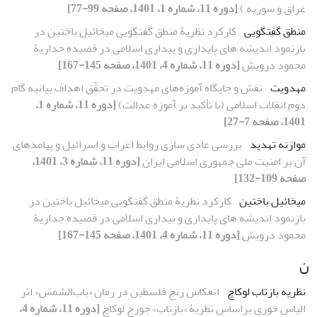
عراق و سوریه )
[دوره 11، شماره 1، 1401، صفحه 99-77]
منطق گفتگویی
کارکرد نظریۀ منطق گفتگویی میخائیل باختین در
بازنمود اندیشه های پایداری و بیداری اسلامی در قصیده جداریۀ
محمود درویش
[دوره 11، شماره 4، 1401، صفحه 145-167]
مهدویت
نقش و جایگاه آموزه‌های مهدویت در تحقّق اهداف بیانیه گام
دوم انقلاب اسلامی (با تأکید بر آموزه عدالت)
[دوره 11، شماره 1،
1401، صفحه 7-27]
موازنه تهدید
بررسی عادی سازی روابط اعراب و اسرائیل و پیامدهای
آن بر امنیت ملی جمهوری اسلامی ایران
[دوره 11، شماره 3، 1401،
صفحه 109-132]
میخائیل باختین
کارکرد نظریۀ منطق گفتگویی میخائیل باختین در
بازنمود اندیشه های پایداری و بیداری اسلامی در قصیده جداریۀ
محمود درویش
[دوره 11، شماره 4، 1401، صفحه 145-167]
ن
نظریه بازتاب لوکاچ
انعکاس رنج فلسطین در رمان «باب‌الشمس» اثر
الیاس خوری براساس نظریۀ «بازتاب» جورج لوکاچ
[دوره 11، شماره 4،