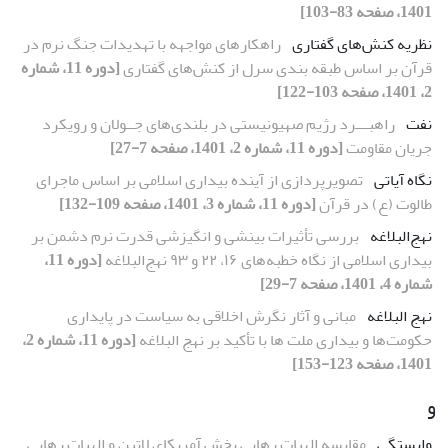
1401، صفحه 83-103]
نظریه کنش‌های گفتاری
راهکارهای مواجهه با تهدیدات جنگ نرم در
قرآن بر اساس طبقه بندی سرل از کنش‌های گفتاری
[دوره 11، شماره
2، 1401، صفحه 103-122]
نفت
راهبـــرد رژیم صهیونیستی در بلندی‌های جــولان و رویکرد
جریان مقاومت
[دوره 11، شماره 2، 1401، صفحه 7-27]
نگاه آیاتی
تصویرپردازی از آینده بیداری اسلامی بر اساس ماجرای
طالوت (ع) در قرآن
[دوره 11، شماره 3، 1401، صفحه 109-132]
نهج‌البلاغه
بررسی تأثیرات بینشی و انگیزشی قدرت نرم دشمن بر
بیداری اسلامی از نگاه خطبه‌های ۱۶، ۲۲ و ۹۳ نهج‌البلاغه
[دوره 11،
شماره 4، 1401، صفحه 7-29]
نهج البلاغه
مبانی و آثار نگرش اخلاقی به سیاست در پایداری
حکومت‌ها‌ و بیداری ملت ها با تأکید بر نهج البلاغه
[دوره 11، شماره 2،
1401، صفحه 123-153]
و
وابستگی
مقایسه الهیات رهایی بخش آمریکای لاتین و الهیات رهایی