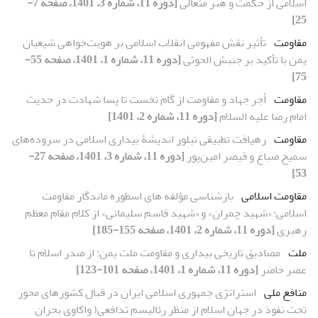
اسلامی از حکمت و هنر متعالی
[دوره 11، شماره 3، 1401، صفحه 7-
25]
مقاومت
تأثیر نقش مفهومی انقلاب اسلامی بر هویت‌خواهی شیعیان
یمن با تأکید بر جنبش الحوثی
[دوره 11، شماره 1، 1401، صفحه 55-
75]
مقاومت
أجر جهاد و مقاومت از گام نخست تا پسا شهادت در حدیث
امام رضا علیه السلام
[دوره 11، شماره 2، 1401]
مقاومت
رهیافت تطبیقی تبلور اندیشۀ بیداری اسلامی در سروده‌های
سمیح صباغ و قیصر امین‌پور
[دوره 11، شماره 3، 1401، صفحه 27-
53]
مقاومت اسلامی
بازشناسی مؤلفه های اسطوره ماندگار مقاومت
اسلامی؛ «شهید چمران» و «شهید قاسم سلیمانی» از کلام مقام معظم
رهبری
[دوره 11، شماره 2، 1401، صفحه 155-185]
ملت
مصادیق تاریخی بیداری و مقاومت ملت یمن: از صدر اسلام تا
عصر حاضر
[دوره 11، شماره 1، 1401، صفحه 101-123]
منافع ملی
استراتژی جمهوری اسلامی ایران در قبال کشورهای محور
تحت نفوذ در جهان اسلام از منظر رئالیسم تدافعی( واکاوی بحران