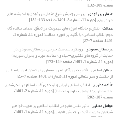
صفحه 109-132]
عثمان بن فودی
بررسی جنبش شیخ عثمان بن فودی و اندیشه های
جهادی وی
[دوره 11، شماره 3، 1401، صفحه 133-152]
عدالت
نقش و جایگاه آموزه‌های مهدویت در تحقّق اهداف بیانیه گام
دوم انقلاب اسلامی (با تأکید بر آموزه عدالت)
[دوره 11، شماره 1،
1401، صفحه 7-27]
عربستان سعودی
رویکرد سیاست خارجی عربستان سعودی در
حمایت از گروه‌های تکفیری-جهادی (مطالعه موردی بحران سوریه)
[دوره 11، شماره 1، 1401، صفحه 149-173]
عرفان اسلامی
تأثیرپذیری آثار هنر و معماری در تمدن ایران اسلامی
از حکمت و هنر متعالی
[دوره 11، شماره 3، 1401، صفحه 7-25]
علّامه مطهری
انقلاب اسلامی ایران و آینده ی اُمّت اسلام در اندیشه ی
علامه مطهری: (عوامل تداوم و انحطاط)
[دوره 11، شماره 2، 1401،
صفحه 187-202]
عوامل معنایی
تأثیر نقش مفهومی انقلاب اسلامی بر هویت‌خواهی
شیعیان یمن با تأکید بر جنبش الحوثی
[دوره 11، شماره 1، 1401،