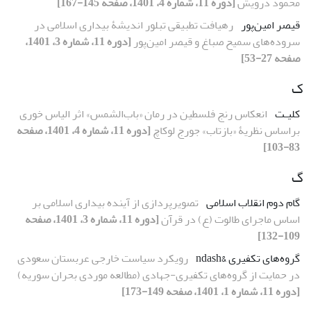
محمود درویش
[دوره 11، شماره 4، 1401، صفحه 145-167]
قیصر امین‌پور
رهیافت تطبیقی تبلور اندیشۀ بیداری اسلامی در
سروده‌های سمیح صباغ و قیصر امین‌پور
[دوره 11، شماره 3، 1401،
صفحه 27-53]
ک
کلیـت
انعکاس رنج فلسطین در رمان «باب‌الشمس» اثر الیاس خوری
براساس نظریۀ «بازتاب» جورج لوکاچ
[دوره 11، شماره 4، 1401، صفحه
83-103]
گ
گام دوم انقلاب اسلامی
تصویرپردازی از آینده بیداری اسلامی بر
اساس ماجرای طالوت (ع) در قرآن
[دوره 11، شماره 3، 1401، صفحه
109-132]
گروه‌های تکفیری &ndash
رویکرد سیاست خارجی عربستان سعودی
در حمایت از گروه‌های تکفیری-جهادی (مطالعه موردی بحران سوریه)
[دوره 11، شماره 1، 1401، صفحه 149-173]