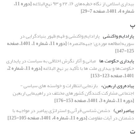
بیداری اسلامی از نگاه خطبه‌های ۱۶، ۲۲ و ۹۳ نهج‌البلاغه
[دوره 11،
شماره 4، 1401، صفحه 7-29]
پ
پارادایم واکنشی
پارادایم واکنشی و فهم ظهور بنیاد‌گرایی در
سوریه(مطالعه موردی: جبهه‌النصره)
[دوره 11، شماره 1، 1401، صفحه
125-147]
پایداری حکومت ها
مبانی و آثار نگرش اخلاقی به سیاست در پایداری
حکومت‌ها‌ و بیداری ملت ها با تأکید بر نهج البلاغه
[دوره 11، شماره 2،
1401، صفحه 123-153]
پیاده‌روی اربعین»
بازنمایی انتظارات و خواسته‏ های سیاسی -
اجتماعی مشارکت کنندگان کشورهای مختلف در راهپیمایی اربعین
[دوره 11، شماره 3، 1401، صفحه 153-176]
پیامبر(ص)
دشمن شناسی قرآنی و استراتژی پیامبر در مواجهه با
دشمنان در آیات مقاومت
[دوره 11، شماره 4، 1401، صفحه 105-125]
ت