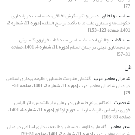
77]
سیاست و اخلاق
مبانی و آثار نگرش اخلاقی به سیاست در پایداری
حکومت‌ها‌ و بیداری ملت ها با تأکید بر نهج البلاغه
[دوره 11، شماره 2،
1401، صفحه 123-153]
سید قطب
چالش اندیشۀ سیاسی سید قطب فراروی گسترش
مردم‌سالاری دینی در جهان اسلام
[دوره 11، شماره 4، 1401، صفحه
31-57]
ش
شاعران معاصر عرب
گفتمانِ مقاومت فلسطین؛ طلیعة بیداری اسلامی
در میان شاعران معاصر عرب
[دوره 11، شماره 2، 1401، صفحه 51-
79]
شخصیت
انعکاس رنج فلسطین در رمان «باب‌الشمس» اثر الیاس
خوری براساس نظریۀ «بازتاب» جورج لوکاچ
[دوره 11، شماره 4، 1401،
صفحه 83-103]
شعر معاصر
گفتمانِ مقاومت فلسطین؛ طلیعة بیداری اسلامی در میان
شاعران معاصر عرب
[دوره 11، شماره 2، 1401، صفحه 51-79]