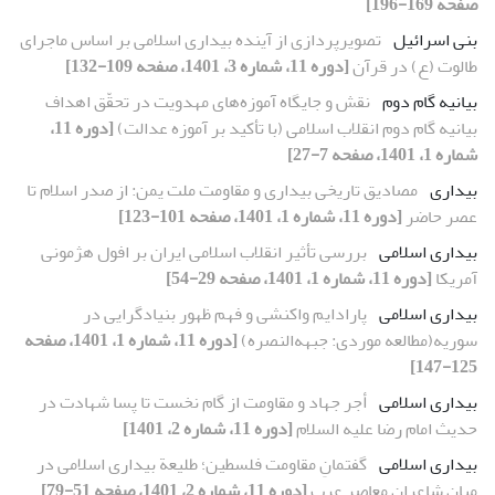
صفحه 169-196]
بنی اسرائیل
تصویرپردازی از آینده بیداری اسلامی بر اساس ماجرای
طالوت (ع) در قرآن
[دوره 11، شماره 3، 1401، صفحه 109-132]
بیانیه گام دوم
نقش و جایگاه آموزه‌های مهدویت در تحقّق اهداف
بیانیه گام دوم انقلاب اسلامی (با تأکید بر آموزه عدالت)
[دوره 11،
شماره 1، 1401، صفحه 7-27]
بیداری
مصادیق تاریخی بیداری و مقاومت ملت یمن: از صدر اسلام تا
عصر حاضر
[دوره 11، شماره 1، 1401، صفحه 101-123]
بیداری اسلامی
بررسی تأثیر انقلاب اسلامی ایران بر افول هژمونی
آمریکا
[دوره 11، شماره 1، 1401، صفحه 29-54]
بیداری اسلامی
پارادایم واکنشی و فهم ظهور بنیاد‌گرایی در
سوریه(مطالعه موردی: جبهه‌النصره)
[دوره 11، شماره 1، 1401، صفحه
125-147]
بیداری اسلامی
أجر جهاد و مقاومت از گام نخست تا پسا شهادت در
حدیث امام رضا علیه السلام
[دوره 11، شماره 2، 1401]
بیداری اسلامی
گفتمانِ مقاومت فلسطین؛ طلیعة بیداری اسلامی در
میان شاعران معاصر عرب
[دوره 11، شماره 2، 1401، صفحه 51-79]