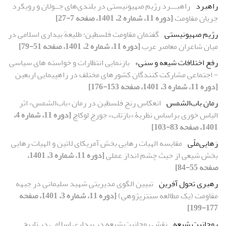
راهبرد
راهبـــرد رژیم صهیونیستی در بلندی‌های جــولان و رویکرد
جریان مقاومت
[دوره 11، شماره 2، 1401، صفحه 7-27]
رژیم صهیونیستی
گفتمانِ مقاومت فلسطین؛ طلیعة بیداری اسلامی در
میان شاعران معاصر عرب
[دوره 11، شماره 2، 1401، صفحه 51-79]
رفع اختلافات شیعه و سنی»
بازنمایی انتظارات و خواسته‏ های سیاسی
- اجتماعی مشارکت کنندگان کشورهای مختلف در راهپیمایی اربعین
[دوره 11، شماره 3، 1401، صفحه 153-176]
رمان باب‌الشمس
انعکاس رنج فلسطین در رمان «باب‌الشمس» اثر
الیاس خوری براساس نظریۀ «بازتاب» جورج لوکاچ
[دوره 11، شماره 4،
1401، صفحه 83-103]
رَهایی‌ملّی
مقایسه الهیات رهایی بخش آمریکای لاتین و الهیات رهایی
بخش شیعی از حیث چشم انداز عملی
[دوره 11، شماره 3، 1401،
صفحه 55-84]
رهبری تحول آفرین
تبیین الگوی مدیریتی شهید سلیمانی در جبهه
مقاومت (یک مطالعه سنتزپژوهی)
[دوره 11، شماره 3، 1401، صفحه
177-199]
روحانیت شیعه
نقش روحانیت شیعه در بیداری اسلامی در تاریخ