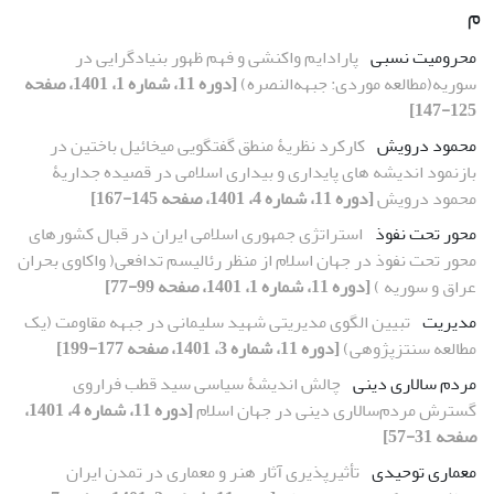
م
محرومیت نسبی
پارادایم واکنشی و فهم ظهور بنیاد‌گرایی در
سوریه(مطالعه موردی: جبهه‌النصره)
[دوره 11، شماره 1، 1401، صفحه
125-147]
محمود درویش
کارکرد نظریۀ منطق گفتگویی میخائیل باختین در
بازنمود اندیشه های پایداری و بیداری اسلامی در قصیده جداریۀ
محمود درویش
[دوره 11، شماره 4، 1401، صفحه 145-167]
محور تحت نفوذ
استراتژی جمهوری اسلامی ایران در قبال کشورهای
محور تحت نفوذ در جهان اسلام از منظر رئالیسم تدافعی( واکاوی بحران
عراق و سوریه )
[دوره 11، شماره 1، 1401، صفحه 99-77]
مدیریت
تبیین الگوی مدیریتی شهید سلیمانی در جبهه مقاومت (یک
مطالعه سنتزپژوهی)
[دوره 11، شماره 3، 1401، صفحه 177-199]
مردم سالاری دینی
چالش اندیشۀ سیاسی سید قطب فراروی
گسترش مردم‌سالاری دینی در جهان اسلام
[دوره 11، شماره 4، 1401،
صفحه 31-57]
معماری توحیدی
تأثیرپذیری آثار هنر و معماری در تمدن ایران