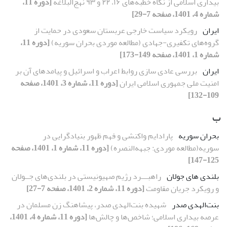
بیداری اسلامی از نگاه خطبه‌های ۱۶، ۲۲ و ۹۳ نهج‌البلاغه
[دوره 11،
شماره 4، 1401، صفحه 7-29]
ایران
رویکرد سیاست خارجی عربستان سعودی در حمایت از
گروه‌های تکفیری-جهادی (مطالعه موردی بحران سوریه)
[دوره 11،
شماره 1، 1401، صفحه 149-173]
ایران
بررسی عادی سازی روابط اعراب و اسرائیل و پیامدهای آن بر
امنیت ملی جمهوری اسلامی ایران
[دوره 11، شماره 3، 1401، صفحه
109-132]
ب
بحران سوریه
پارادایم واکنشی و فهم ظهور بنیاد‌گرایی در
سوریه(مطالعه موردی: جبهه‌النصره)
[دوره 11، شماره 1، 1401، صفحه
125-147]
بلندی های جولان
راهبـــرد رژیم صهیونیستی در بلندی‌های جــولان
و رویکرد جریان مقاومت
[دوره 11، شماره 2، 1401، صفحه 7-27]
بنت‌الهدی صدر
شهیده بنت‌الهدی صدر، پیشاهنگ زن مسلمان در
عرصه بیداری اسلامی؛ شاخص‌ها و چالش‌ها
[دوره 11، شماره 4، 1401،