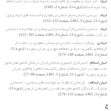
جهاد
أجر جهاد و مقاومت از گام نخست تا پسا شهادت در حدیث امام
رضا علیه السلام
[دوره 11، شماره 2، 1401]
جهاد
بررسی جنبش شیخ عثمان بن فودی و اندیشه های جهادی وی
[دوره 11، شماره 3، 1401، صفحه 133-152]
جهاد
دشمن شناسی قرآنی و استراتژی پیامبر در مواجهه با دشمنان
در آیات مقاومت
[دوره 11، شماره 4، 1401، صفحه 105-125]
جهادی
رویکرد سیاست خارجی عربستان سعودی در حمایت از
گروه‌های تکفیری-جهادی (مطالعه موردی بحران سوریه)
[دوره 11،
شماره 1، 1401، صفحه 149-173]
جهان اسلام
استراتژی جمهوری اسلامی ایران در قبال کشورهای محور
تحت نفوذ در جهان اسلام از منظر رئالیسم تدافعی( واکاوی بحران
عراق و سوریه )
[دوره 11، شماره 1، 1401، صفحه 99-77]
جهان اسلام »
بازنمایی انتظارات و خواسته‏ های سیاسی - اجتماعی
مشارکت کنندگان کشورهای مختلف در راهپیمایی اربعین
[دوره 11،
شماره 3، 1401، صفحه 153-176]
چ