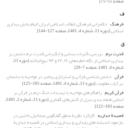
صفحه 55-75]
ف
فرهنگ
حکمرانی فرهنگی انقلاب اسـلامی ایـران الهام بخش بیداری
اسلامی
[دوره 11، شماره 4، 1401، صفحه 127-144]
ق
قدرت نرم
بررسی تأثیرات بینشی و انگیزشی قدرت نرم دشمن بر
بیداری اسلامی از نگاه خطبه‌های ۱۶، ۲۲ و ۹۳ نهج‌البلاغه
[دوره 11،
شماره 4، 1401، صفحه 7-29]
قرآن
دشمن شناسی قرآنی و استراتژی پیامبر در مواجهه با دشمنان
در آیات مقاومت
[دوره 11، شماره 4، 1401، صفحه 105-125]
قرآن کریم
راهکارهای مواجهه با تهدیدات جنگ نرم در قرآن بر
اساس طبقه بندی سرل از کنش‌های گفتاری
[دوره 11، شماره 2، 1401،
صفحه 103-122]
قصیدۀ جداریه
کارکرد نظریۀ منطق گفتگویی میخائیل باختین در
بازنمود اندیشه های پایداری و بیداری اسلامی در قصیده جداریۀ