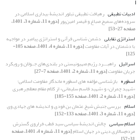
ا
ادبیات تطبیقی
رهیافت تطبیقی تبلور اندیشۀ بیداری اسلامی در
سروده‌های سمیح صباغ و قیصر امین‌پور
[دوره 11، شماره 3، 1401،
صفحه 27-53]
استراتژی تقابلی
دشمن شناسی قرآنی و استراتژی پیامبر در مواجهه
با دشمنان در آیات مقاومت
[دوره 11، شماره 4، 1401، صفحه 105-
125]
اسرائیل
راهبـــرد رژیم صهیونیستی در بلندی‌های جــولان و رویکرد
جریان مقاومت
[دوره 11، شماره 2، 1401، صفحه 7-27]
اسطوره
بازشناسی مؤلفه های اسطوره ماندگار مقاومت اسلامی؛
«شهید چمران» و «شهید قاسم سلیمانی» از کلام مقام معظم رهبری
[دوره 11، شماره 2، 1401، صفحه 155-185]
اسلام
بررسی جنبش شیخ عثمان بن فودی و اندیشه های جهادی وی
[دوره 11، شماره 3، 1401، صفحه 133-152]
اسلام سیاسی
چالش اندیشۀ سیاسی سید قطب فراروی گسترش
مردم‌سالاری دینی در جهان اسلام
[دوره 11، شماره 4، 1401، صفحه
31-57]