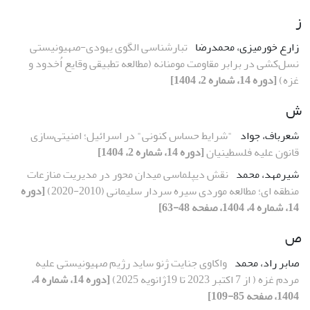
ز
زارع خورمیزی، محمدرضا
تبارشناسی الگوی یهودی-صهیونیستی
نسل‌کشی در برابر مقاومت مومنانه (مطالعه تطبیقی وقایع اُخدود و
غزه)
[دوره 14، شماره 2، 1404]
ش
شعرباف، جواد
"شرایط حساس کنونی" در اسرائیل؛ امنیتی‌سازی
قانون علیه فلسطینیان
[دوره 14، شماره 2، 1404]
شیرمهد، محمد
نقش دیپلماسی میدان محور در مدیریت منازعات
منطقه ای؛ مطالعه موردی سیره سردار سلیمانی (2010-2020)
[دوره
14، شماره 4، 1404، صفحه 48-63]
ص
صابر راد، محمد
واکاوی جنایت ژنو ساید رژیم صهیونیستی علیه
مردم غزه ( از 7 اکتبر 2023 تا 19ژانویه 2025)
[دوره 14، شماره 4،
1404، صفحه 85-109]