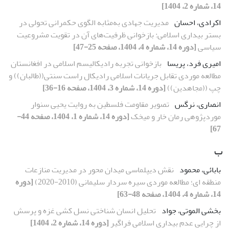
14، شماره 2، 1404]
اکرادی، احسان
مدیریت جهادی به‌مثابه الگوی حکمرانی تحولی در
بستر بیداری اسلامی: بازخوانی ظرفیت‌های آن در تقویت مشروعیت
سیاسی
[دوره 14، شماره 4، 1404، صفحه 25-47]
امیری فرد، پریسا
بازخوانی تجربه رادیکالیسم اسلامی در افغانستان
مطالعه موردی تقابل جریانات اسلامی رادیکال راست سنتی((طالبان)) و
چپ ((مجاهدین))
[دوره 14، شماره 3، 1404، صفحه 16-36]
انصاری، نرگس
تصویر مقاومت فلسطین به روایت یحیی سنوار
موردپژوهی رمان خار و میخک
[دوره 14، شماره 1، 1404، صفحه 44-
67]
ب
بابائی، محمود
نقش دیپلماسی میدان محور در مدیریت منازعات
منطقه ای؛ مطالعه موردی سیره سردار سلیمانی (2010-2020)
[دوره
14، شماره 4، 1404، صفحه 48-63]
بخشی الموتی، جواد
تحلیل انسان شناختی نسل کشی غزه و پرسش
از چرایی عدم بیداری اسلامی فراگیر
[دوره 14، شماره 2، 1404]