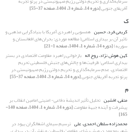
سرمایه‌گذاری و تحریم دولتی رژیم صهیونیستی در پرتو تجربه
آفریقای جنوبی
[دوره 14، شماره 3، 1404، صفحه 37-55]
ک
کریمی فرد، حسین
همسویی راهبردی آمریکا با بنیادگرایی مذهبی و
تاثیر آن بر بیداری اسلامی( مطالعه موردی: بحران‌های افغانستان و
سوریه)
[دوره 14، شماره 1، 1404، صفحه 1-21]
کهن هوش نژاد، روح اله
بازخوانی راهبرد مقاومت اقتصادی در بستر
بیداری اسلامی: ظرفیت‌ها و چالش‌های جنبش فلسطینی تحریم
اقتصادی، عدم سرمایه‌گذاری و تحریم دولتی رژیم صهیونیستی در
پرتو تجربه آفریقای جنوبی
[دوره 14، شماره 3، 1404، صفحه 37-55]
م
متقی، افشین
تحلیل تأثیر اندیشة دفاعی- امنیتی امامین انقلاب بر
پیشرفت و آینده جبهة مقاومت
[دوره 14، شماره 1، 1404، صفحه 140-
165]
محمدزاده سلطان احمدی، علی
ترسیم سیمای اشغالگران یهود در
شعر «محمود درویش» شاعر مقاومت فلسطین و نقش آن در بیداری