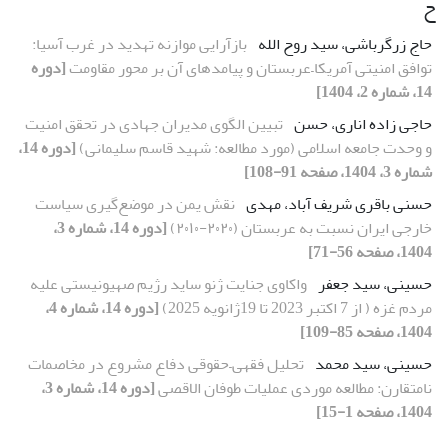
ح
حاج زرگرباشی، سید روح الله
بازآرایی موازنه تهدید در غرب آسیا:
توافق امنیتی آمریکا–عربستان و پیامدهای آن بر محور مقاومت
[دوره
14، شماره 2، 1404]
حاجی زاده اناری، حسن
تبیین الگوی مدیران جهادی در تحقق امنیت
و وحدت جامعه اسلامی (مورد مطالعه: شهید قاسم سلیمانی)
[دوره 14،
شماره 3، 1404، صفحه 91-108]
حسنی باقری شریف آباد، مهدی
نقش یمن در موضع‌گیری سیاست
خارجی ایران نسبت به عربستان (٢۰٢۰-٢۰۱۰)
[دوره 14، شماره 3،
1404، صفحه 56-71]
حسینی، سید جعفر
واکاوی جنایت ژنو ساید رژیم صهیونیستی علیه
مردم غزه ( از 7 اکتبر 2023 تا 19ژانویه 2025)
[دوره 14، شماره 4،
1404، صفحه 85-109]
حسینی، سید محمد
تحلیل فقهی–حقوقی دفاع مشروع در مخاصمات
نامتقارن: مطالعه موردی عملیات طوفان الاقصی
[دوره 14، شماره 3،
1404، صفحه 1-15]