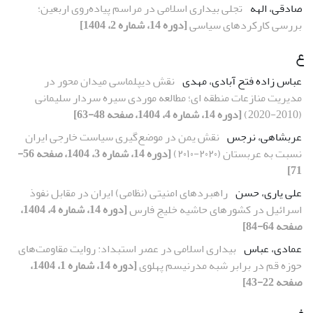
صادقی، الهه
تجلی بیداری اسلامی در مراسم پیاده‌روی اربعین؛
بررسی کارکردهای سیاسی
[دوره 14، شماره 2، 1404]
ع
عباس زاده فتح آبادی، مهدی
نقش دیپلماسی میدان محور در
مدیریت منازعات منطقه ای؛ مطالعه موردی سیره سردار سلیمانی
(2010-2020)
[دوره 14، شماره 4، 1404، صفحه 48-63]
عربشاهی، نرجس
نقش یمن در موضع‌گیری سیاست خارجی ایران
نسبت به عربستان (٢۰٢۰-٢۰۱۰)
[دوره 14، شماره 3، 1404، صفحه 56-
71]
علی یاری، حسن
راهبردهای امنیتی (نظامی) ایران در مقابل نفوذ
اسرائیل در کشورهای حاشیه خلیج فارس
[دوره 14، شماره 4، 1404،
صفحه 64-84]
عمادی، عباس
بیداری اسلامی در عصر استبداد: روایت مقاومت‌های
حوزه قم در برابر شبه مدرنیسم پهلوی
[دوره 14، شماره 1، 1404،
صفحه 22-43]
غ