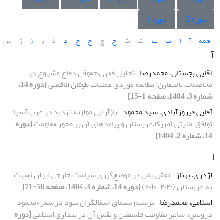
دوره 2
دوره 1
همه
آ
ا
ب
پ
ت
ث
ج
چ
ح
خ
د
ذ
ر
ز
ژ
س
آ
آقایی بجستان، محمدرضا
تحلیل فقهی–حقوقی دفاع مشروع در
مخاصمات نامتقارن: مطالعه موردی عملیات طوفان الاقصی
[دوره 14،
شماره 3، 1404، صفحه 1-15]
آقایی فیروزآبادی، سید محمود
بازآرایی موازنه تهدید در غرب آسیا:
توافق امنیتی آمریکا–عربستان و پیامدهای آن بر محور مقاومت
[دوره
14، شماره 2، 1404]
ا
اژدری، بهناز
نقش یمن در موضع‌گیری سیاست خارجی ایران نسبت
به عربستان (٢۰٢۰-٢۰۱۰)
[دوره 14، شماره 3، 1404، صفحه 56-71]
اسلامی، محمدرضا
ترسیم سیمای اشغالگران یهود در شعر «محمود
درویش» شاعر مقاومت فلسطین و نقش آن در بیداری اسلامی
[دوره