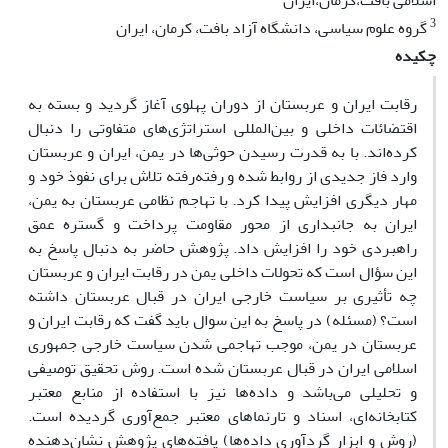
اسلامی بافت،کرمان،ایران
3
گروه علوم سیاسی، دانشگاه آزاد بافت، کرمان، ایران
چکیده
رقابت ایران و عربستان از دوران پهلوی آغاز گردید و بسته به
اقتضائات داخلی و بین‌المللی استراتژی‌های متفاوتی را دنبال
کرده‌اند. با به قدرت رسیدن حوثی‌ها در یمن، ایران و عربستان
وارد فاز جدیدی از روابط شده و رفته‌رفته تلاش برای نفوذ خود و
مهار دیگری افزایش پیدا کرد. با تهاجم نظامی عربستان به یمن،
ایران به جانبداری از محور مقاومت پرداخت و گستره عمق
راهبردی خود را افزایش داد. پژوهش حاضر به دنبال پاسخ به
این سؤال است که تحولات داخلی یمن در رقابت ایران و عربستان
چه تأثیری بر سیاست خارجی ایران در قبال عربستان داشته
است؟ (مسئله) در پاسخ به این سوال باید گفت که رقابت ایران و
عربستان در یمن، موجب تهاجمی شدن سیاست خارجی جمهوری
اسلامی ایران در قبال عربستان شده است. روش تحقیق توصیفی
و تحلیلی می‌باشد و داده‌ها نیز با استفاده از منابع معتبر
کتابخانه‌ای، اسناد و تارنماهای معتبر جمع‌آوری گردیده است.
(روش و ابزار گردآوری داده‌ها) یافته‌های پژوهش نشان‌دهنده