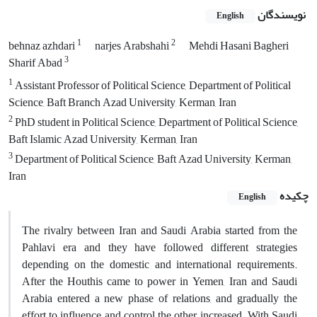
نویسندگان
English
1
2
behnaz azhdari
narjes Arabshahi
Mehdi Hasani Bagheri
3
Sharif Abad
1
Assistant Professor of Political Science, Department of Political
Science, Baft Branch Azad University, Kerman, Iran
2
PhD student in Political Science, Department of Political Science,
Baft Islamic Azad University, Kerman, Iran
3
Department of Political Science, Baft Azad University, Kerman,
Iran
چکیده
English
The rivalry between Iran and Saudi Arabia started from the
Pahlavi era and they have followed different strategies
depending on the domestic and international requirements.
After the Houthis came to power in Yemen, Iran and Saudi
Arabia entered a new phase of relations, and gradually the
effort to influence and control the other increased. With Saudi