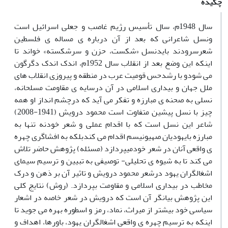
چکیده
سال 1948م، سال تأسیس رژیم غاصب و جعلی اسرائیل است
ونسل شاعرانی که بعد از آن درباره ی مساله ی فلسطین
شعرسرودند بایدنسل «شکست، حزن و سرشکسته» خواند تا
اینکه این وضع بعد از انقلاب سال 1952م، اندک اندک دگرگون
می شودو با رشدحس قومیت عرب در منطقه و پیروزی انقلاب های
ملل جهان و بیداری اسلامی در آن درسایه ی مقاومت مسلحانه،
نسلی به صحنه ی مبارزه و تفکر می آید که درچشم انداز او همه
چیز با نسل پیشین متفاوت است محمود درویش (1941-2008)
شاعر این نسل است که با اقدام عملی و شعر خودنه تنها به
مبارزه بایهودیان صهیونیسم اقدام می کندبلکه به افشاگری چهره
ی واقعی آنان در شعر خودمیپردازد (مسئله) پژوهش حاضر تلاش
می کند تا به شیوه ی تحلیلی- توصیفی به تبیین و ترسیم سیمای
اشغالگران یهود درشعر محمود درویش و تاثیر آن بر ذهن و درک
مخاطب در بیداری اسلامی و مقاومت بپردازد. (روش) نتایج کلی
این پژوهش بیانگر آن است که درویش در شعر خاصه در اشعار
سیاسی خود بیشتر از میراث، نماد، رمز و اسطوره بهره می جوید تا
اینکه به ترسیم چهره ی واقعی اشغالگران یهود، باورها، اهداف و