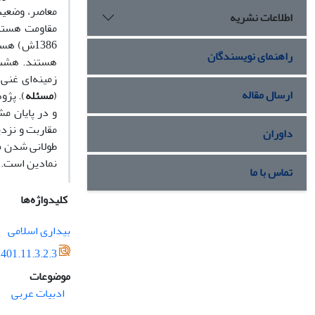
معاصر، وضعیت 
اطلاعات نشریه
1386ش) ه
راهنمای نویسندگان
هستند. هشت س
زمینه‌ای غنی
ارسال مقاله
(
مسئله
). پژو
و در پایان م
مقاربت و نزدی
داوران
طولانی شدن مس
نمادین است. ا
تماس با ما
کلیدواژه‌ها
بیداری اسلامی
401.11.3.2.3
موضوعات
ادبیات عربی