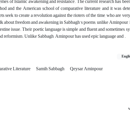
themes of Islamic awakening and resistance. The current research has bee
thod and the American school of comparative literature, and it was det
 seek to create a revolution against the rioters of the time, who are very
he talk about freedom and awakening in Sabbagh's poems, unlike Aminpour, 
lestine issue. Their poetic language is simple and fluent and sometimes s
nd reformism. Unlike Sabbagh, Aminpour has used epic language and .
Engli
rative Literature
Samih Sabbagh
Qeysar Aminpour