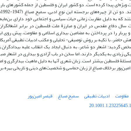
ویژه‌ای پیدا کرده است. دو کشور ایران و فلسطین از جمله کشورهای بارز
ستند که به دلیل مقاربت زمانی حیات سیاسی و اجتماعی خود دارای بن‌مای
ال دفاع مقدس در ایران و مبارزۀ ملت فلسطین در برابر اشغالگران ا
 و پربار را در پرداختن به مضامین بیداری اسلامی و مقاومت، پیش روی ا
هش حاضر، با تکیه بر روش توصیفی- تحلیلی و مکتب ادبیات تطبیقی آمریک
شخص گردید: اشعار دو شاعر، به دنبال ایجاد یک انقلاب علیه بیدادگران 
کی زیادی به یکدیگر دارند، اما سخن در باب آزادی و بیداری در اشعار صباغ
ئلۀ فلسطین بیشتر است. زبان شعری آنها به دلیل ماهیت بیدارگری و اصلا
مین‌پور برخلاف صباغ از زبان حماسی و شخصیت‌های دینی و تاریخی بهره بر
مقاومت
ادبیات تطبیقی
سمیح صباغ
قیصر امین‌پور
20.1001.1.23225645.1