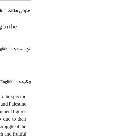
عنوان مقاله
sh
 in the
نویسنده
glish
چکیده
English
to the specific
 and Palestine
minent figures
 due to their
struggle of the
h and fruitful