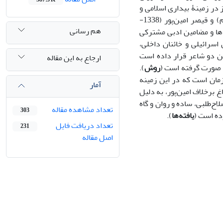
 در زمینۀ بیداری اسلامی و
مقاومت هستند. دو تن از چهره‌های برجسته این نوع ادبی، سمیح صباغ (1947-1992م) و قیصر امین‌پور (1338-
هم رسانی
ه‌ها و مضامین ادبی مشترکی
سرائیلی و خائنان داخلی،
ین دو شاعر قرار داده است
ارجاع به این مقاله
ا صورت گرفته است (
روش
).
زمان است که در این زمینه
آمار
 برخلاف امین‌پور، به دلیل
ح‌طلبی، ساده و روان و گاه
تعداد مشاهده مقاله
303
ده است (
یافته‌ها
).
تعداد دریافت فایل
231
اصل مقاله