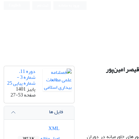
ورود به سامانه
ثبت نام
English
یصر امین‌پور
دوره 11،
شماره 3 -
شماره پیاپی 25
پاییز 1401
صفحه
27-53
فایل ها
XML
رهای خاورمیانه در دوران
اصل مقاله
387.3 K