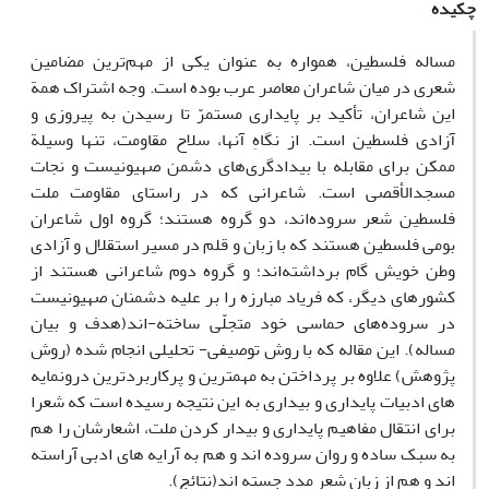
چکیده
مساله فلسطین، همواره به عنوان یکی از مهم‌ترین مضامین
شعری در میان شاعران معاصر عرب بوده است. وجه اشتراک همة
این شاعران، تأکید بر پایداری مستمرّ تا رسیدن به پیروزی و
آزادی فلسطین است. از نگاهِ آنها، سلاح مقاومت، تنها وسیلة
ممکن برای مقابله با بیدادگری‌های دشمن صهیونیست و نجات
مسجدالأقصی است. شاعرانی که در راستای مقاومت ملت
فلسطین شعر سروده‌اند، دو گروه هستند؛ گروه اول شاعران
بومی فلسطین هستند که با زبان و قلم در مسیر استقلال و آزادی
وطن خویش گام برداشته‌اند؛ و گروه دوم شاعرانی هستند از
کشورهای دیگر، که فریاد مبارزه را بر علیه دشمنان صهیونیست
در سروده‌های حماسی خود متجلّی ساخته-اند(هدف و بیان
مساله). این مقاله که با روش توصیفی- تحلیلی انجام شده (روش
پژوهش) علاوه بر پرداختن به مهمترین و پرکاربردترین درونمایه
های ادبیات پایداری و بیداری به این نتیجه رسیده است که شعرا
برای انتقال مفاهیم پایداری و بیدار کردن ملت، اشعارشان را هم
به سبک ساده و روان سروده اند و هم به آرایه های ادبی آراسته
اند و هم از زبان شعر مدد جسته اند(نتائج).