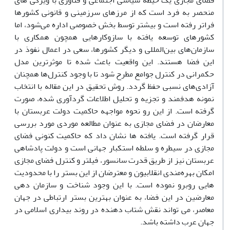
فضای مجازی یک حیطه سیاسی اجتماعی و فناوری با ویژگی های
منحصر به فرد است که از مرزهای سرزمینی و قانونی کشورها
فراتر رفته است و بیشتر توسط بخش خصوصی اداره می‌شود، اما
کشورهای توسعه یافته با سازوکارهایی همچون همکاری با
سازمان‌های بین‌المللی و دیگر کشورها، سعی در اعمال نفوذ در
این فضا هستند. این واقعیت باعث شده تا موثرترین مدل
حکمرانی در کنترل جوامع مطرح شود تا با وجود کنترل‌ها همچنان
آزادی‌های نسبی حفظ گردد. روش تحقیق در این مقاله با انتخاب
نمونه هدفمند و تجزیه و تحلیل اطلاعات گردآوری شده، صورت
گرفته است. از این رو نحوه مواجهه حاکمیت دولت عربستان با
معارضان در فضای مجازی به عنوان مطالعه موردی مورد بررسی
قرار گرفته است. یافته ها نشان داد که حاکمیت کنونی فضای
مجازی در سیطره و سلطه استکبار جهانی است و دولت پادشاهی
عربستان نیز از طریق قدرت سانسور، فیلتر و کنترل فضای مجازی
امکان بهره‌مندی انقلابیون و معترضان از این بستر را با محدودیت
هایی روبرو نموده است. با این وجود شناخت و سازمان دهی
معارضین در این فضا، به عنوان بهترین بستر ارتباطی در جهان
معاصر، می تواند نقش شتاب دهنده در روند بیداری اسلامی‌ در
جهان عرب داشته باشد.